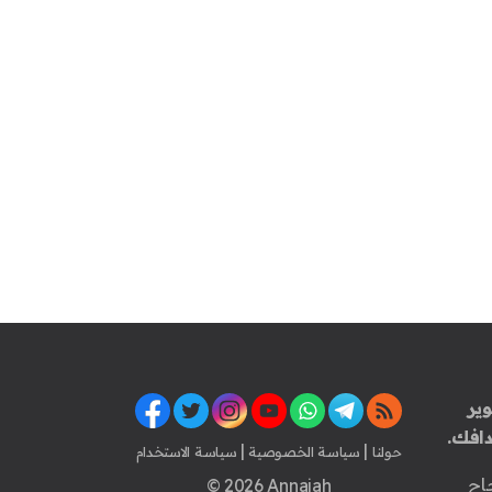
ير
افك.
|
|
حولنا
سياسة الخصوصية
سياسة الاستخدام
اح
© 2026 Annajah