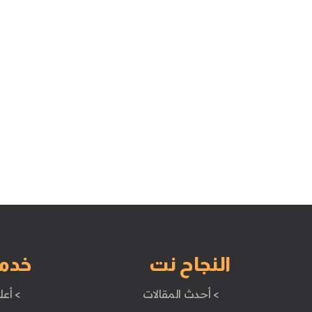
النجاح نت
خدم
> أحدث المقالات
> أعل