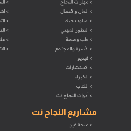
> مهارات النجاح
> الن
> المال والأعمال
> اش
> اسلوب حياة
> ال
> التطور المهني
> ال
> طب وصحة
> علا
> الأسرة والمجتمع
> الا
> فيديو
> الاستشارات
> الخبراء
> الكتَاب
> أدوات النجاح نت
مشاريع النجاح نت
> منحة غيّر