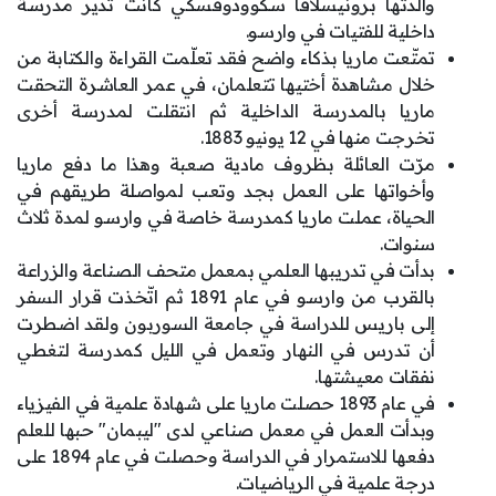
والدتها برونيسلافا سكوودوفسكي كانت تدير مدرسة
داخلية للفتيات في وارسو.
تمتّعت ماريا بذكاء واضح فقد تعلّمت القراءة والكتابة من
خلال مشاهدة أختيها تتعلمان، في عمر العاشرة التحقت
ماريا بالمدرسة الداخلية ثم انتقلت لمدرسة أخرى
تخرجت منها في 12 يونيو 1883.
مرّت العائلة بظروف مادية صعبة وهذا ما دفع ماريا
وأخواتها على العمل بجد وتعب لمواصلة طريقهم في
الحياة، عملت ماريا كمدرسة خاصة في وارسو لمدة ثلاث
سنوات.
بدأت في تدريبها العلمي بمعمل متحف الصناعة والزراعة
بالقرب من وارسو في عام 1891 ثم اتّخذت قرار السفر
إلى باريس للدراسة في جامعة السوربون ولقد اضطرت
أن تدرس في النهار وتعمل في الليل كمدرسة لتغطي
نفقات معيشتها.
في عام 1893 حصلت ماريا على شهادة علمية في الفيزياء
وبدأت العمل في معمل صناعي لدى "ليبمان" حبها للعلم
دفعها للاستمرار في الدراسة وحصلت في عام 1894 على
درجة علمية في الرياضيات.