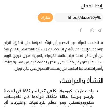
رابط المقال
Article Link
شارك
استطاعت المرأة عبر العصور أن تؤكّد قدرتها على تحقيق النجاح
والتفوق، فإذا ما ذكرنا أهم الشخصيات النسائية الناجحة في العالم لابدّ
من أن نذكر قصة نجاح عالمة الكيمياء والفيزياء ماري كوري، اليوم
سنسلط الضوء في مقالتنا على بعض المقتطفات من مسيرة حياتها
وأهم اكتشافاتها العلمية التي رشحتها للحصول على جائزة نوبل.
النشأة والدراسة:
ولدت ماريا سكوودوفسكا في 7 نوفمبر 1867 في العاصة
وارسو ببولندا لعائلة مثقّفة، فوالدها كان فلاديسلاف
سكوودوفسكي وهو معلّم للرياضيات والفيزياء، أمّا