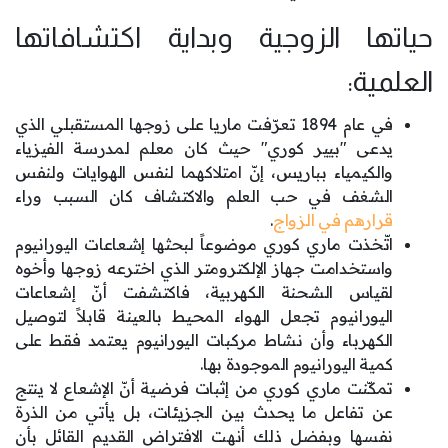
حياتها الزوجية وبداية اكتشافاتها
العلمية:
في عام 1894 تعرّفت ماريا على زوجها المستقبلي الذي
يدعى "بيير كوري" حيث كان معلم لمدرسة الفيزياء
والكيمياء بباريس، إنّ امتلاكهما لنفس الهوايات ولنفس
الشغف في حب العلم والاكتشاف كان السبب وراء
قرارهم في الزواج
.
اتّخذت ماري كوري موضوعاً لبحثها إشعاعات اليورانيوم
واستخدامت جهاز الإلكترومتر الذي اخترعه زوجها وأخوه
لقياس الشحنة الكهربية، فاكتشفت أنّ إشعاعات
اليورانيوم تجعل الهواء المحيط بالعينة قابلاً لتوصيل
الكهرباء وأن نشاط مركبات اليورانيوم يعتمد فقط على
كمية اليورانيوم الموجودة بها.
تمكّنت ماري كوري من إثبات فرضية أنّ الإشعاع لا ينتج
عن تفاعل ما يحدث بين الجزيئات، بل يأتي من الذرة
نفسها وبفضل ذلك أنهت الافتراض القديم القائل بأن