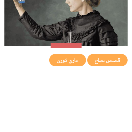
قصص نجاح
ماري كوري