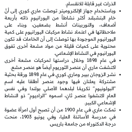
الذرات غير قابلة للانقسام.
وباستخدام جهاز الإلكتروميتر توصلت ماري كوري إلى أنّ
خام البتشبلند أكثر نشاطاً من اليورانيوم ذاته بأربعة
أضعاف، والتوربينات أنشط بضعفين، وبناء على
ملاحظاتها في اعتماد نشاط مركبات اليورانيوم على كمية
اليورانيوم الموجودة بها توصلت إلى أن الخامات قد تكون
محتوية على كميات قليلة من مواد مشعة أخرى تفوق
اليورانيوم في النشاط الإشعاعي.
في عام 1898 وخلال دراستها لمركبات مشعة أخرى
اكتشفت ماري أن عنصر الثوريوم أيضاً هو عنصر مشع.
نشر الزوجان بيير وماري كوري في عام 1898 ورقة بحثية
مشتركة يعلنان فيها وجود عنصر أطلقا عليه اسم
"البولونيوم" تكريمًا لبلدهما الأصلي بولندا وفي نفس
العام اكتشفوا عنصر ثانٍ، اسموه "الراديوم" ذو النشاط
الإشعاعي الكبير.
تمكت ماري في عام 1900 من أن تصبح أول امرأة عضوة
في مدرسة الأساتذة العليا، وفي يونيو 1903، منحت
درجة الدكتوراه من جامعة باريس.