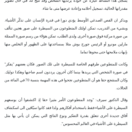
يسجل هذا النشاط عبارة عن خوذة يرتديها الشخص وقد تتيح له، في حال تطوير
مقدراتها الحالية، تسجيل أحلامه وإعادة عرضها متى ما شاء.
ويذكر ان الفص الصدغي الأوسط يؤدي دورا في قدرة الإنسان على تذكّر الأشياء.
وبشيء من التدريب، تمكن اولئك المتطوعون من السيطرة على صور هجين تتألف
من صورة مركبة فوق صورة أخرى. ولدى الطلب، تمكن هؤلاء من رسم صورة الممثلة
مارلين مونرو أو الرئيس جورج بوش مثلا بمساعدتها على الظهور أو التخلص منها
بإبهات ملامحها حتى محوها تماما.
وكانت للمتطوعين طرقهم الخاصة للسيطرة على تلك الصور. فكان بعضهم "يفكر"
في صورة الشخص التي يريدها بينما كان آخرون يرددون اسم صاحبها وهكذا دوليك.
وكان المشجع حقا هو أن المتطوعين نجحوا في هذه المهمة بنسبة 70 في المائة من
الحالات.
وقال الدكتور سيرف: "وجد المتطوعون الأمر مثيرا حقا إذ اكتشفوا أن بوسعهم
السيطرة على الأشياء فقط باستخدام أفكارهم. ولذا فقد كانوا سبّاقين الى اسكشاف
آفاق جديدة أخرى تتعلق بقدرة التفكير ونوع النتائج التي يمكن ان يأتي بها مثل
السيطرة على الأشياء في العالم المحسوس".