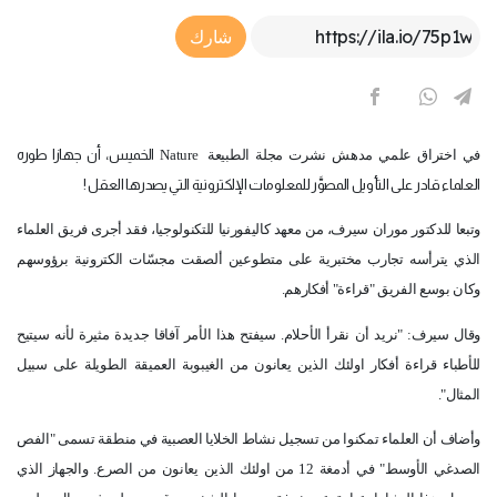
Article Link
شارك
في اختراق علمي مدهش نشرت مجلة الطبيعة
Nature
الخميس، أن جهازا طوره
العلماء قادر على التأويل المصوَّر للمعلومات الإلكترونية التي يصدرها العقل !
وتبعا للدكتور موران سيرف، من معهد كاليفورنيا للتكنولوجيا، فقد أجرى فريق العلماء
الذي يترأسه تجارب مختبرية على متطوعين ألصقت مجسّات الكترونية برؤوسهم
وكان بوسع الفريق "قراءة" أفكارهم.
وقال سيرف: "نريد أن نقرأ الأحلام. سيفتح هذا الأمر آفاقا جديدة مثيرة لأنه سيتيح
للأطباء قراءة أفكار اولئك الذين يعانون من الغيبوبة العميقة الطويلة على سبيل
المثال".
وأضاف أن العلماء تمكنوا من تسجيل نشاط الخلايا العصبية في منطقة تسمى "الفص
الصدغي الأوسط" في أدمغة 12 من اولئك الذين يعانون من الصرع. والجهاز الذي