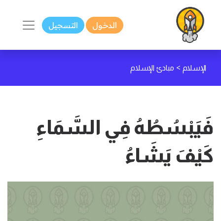
الدخول
التسجيل
>
الإسلام
مبادئ الإسلام
فَيَبْسُطُهُ فِي السَّمَاءِ
كَيْفَ يَشَاءُ