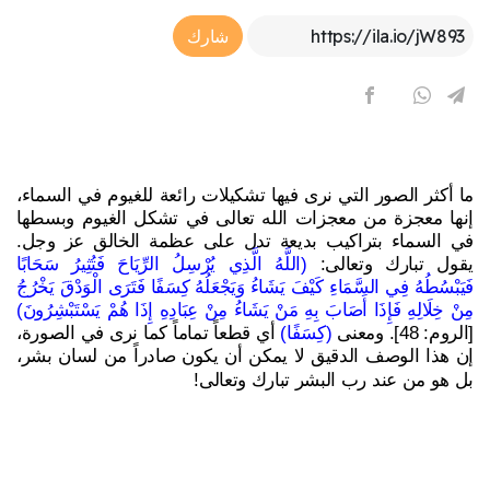
Article Link
شارك
ما أكثر الصور التي نرى فيها تشكيلات رائعة للغيوم في السماء،
إنها معجزة من معجزات الله تعالى في تشكل الغيوم وبسطها
في السماء بتراكيب بديعة تدل على عظمة الخالق عز وجل.
يقول تبارك وتعالى:
(اللَّهُ الَّذِي يُرْسِلُ الرِّيَاحَ فَتُثِيرُ سَحَابًا
فَيَبْسُطُهُ فِي السَّمَاءِ كَيْفَ يَشَاءُ وَيَجْعَلُهُ كِسَفًا فَتَرَى الْوَدْقَ يَخْرُجُ
مِنْ خِلَالِهِ فَإِذَا أَصَابَ بِهِ مَنْ يَشَاءُ مِنْ عِبَادِهِ إِذَا هُمْ يَسْتَبْشِرُونَ)
[الروم: 48]. ومعنى
(كِسَفًا)
أي قطعاً تماماً كما نرى في الصورة،
إن هذا الوصف الدقيق لا يمكن أن يكون صادراً من لسان بشر،
بل هو من عند رب البشر تبارك وتعالى!