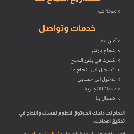
> منحة غيّر
خدمات وتواصل
> أعلن معنا
> النجاح بارتنر
> اشترك في بذور النجاح
> التسجيل في النجاح نت
> الدخول إلى حسابي
> علاماتنا التجارية
> الاتصال بنا
النجاح نت دليلك الموثوق لتطوير نفسك والنجاح في
تحقيق أهدافك.
ننتظر تواصلك معنا.
نرحب بانضمامك إلى فريق النجاح نت.