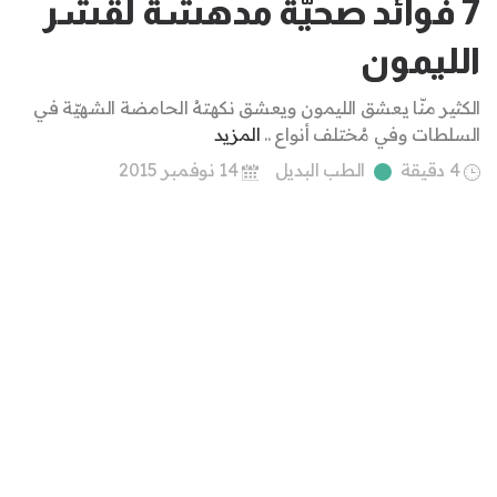
7 فوائد صحيّة مدهشة لقشر
الليمون
الكثير منّا يعشق الليمون ويعشق نكهتهُ الحامضة الشهيّة في
السلطات وفي مُختلف أنواع ..
المزيد
4 دقيقة
الطب البديل
14 نوفمبر 2015