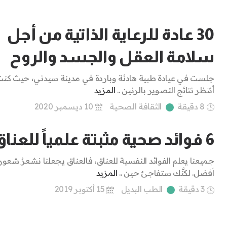
30 عادة للرعاية الذاتية من أجل
سلامة العقل والجسد والروح
جلست في عيادة طبية هادئة وباردة في مدينة سيدني، حيث كنت
أنتظر نتائج التصوير بالرنين ..
المزيد
8 دقيقة
الثقافة الصحية
10 ديسمبر 2020
6 فوائد صحية مثبتة علمياً للعناق
جميعنا يعلم الفوائد النفسية للعناق، فالعناق يجعلنا نشعرُ شعوراً
أفضل. لكنَّك ستفاجئ حين ..
المزيد
3 دقيقة
الطب البديل
15 أكتوبر 2019