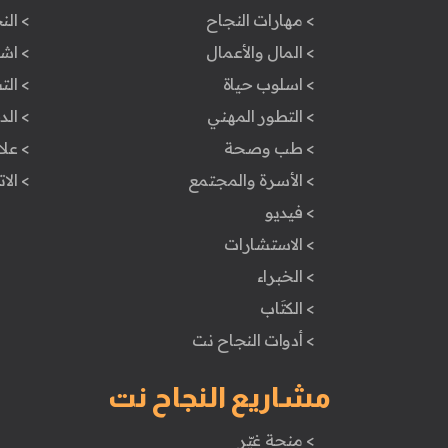
> مهارات النجاح
> الن
> المال والأعمال
> اش
> اسلوب حياة
> ال
> التطور المهني
> ال
> طب وصحة
> علا
> الأسرة والمجتمع
> الا
> فيديو
> الاستشارات
> الخبراء
> الكتَاب
> أدوات النجاح نت
مشاريع النجاح نت
> منحة غيّر