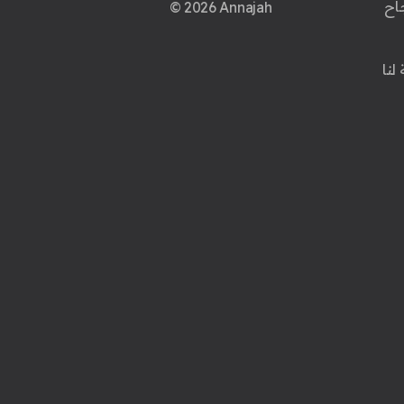
اح
© 2026 Annajah
لنا