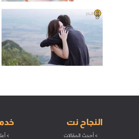
النجاح نت
خدم
> أحدث المقالات
> أعل