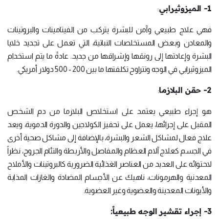
1- الميزوثيرابي
:
فهي علاج طبيعي وآمن للبشرة يتركب من الفيتامينات والبروتينات
والمعادن وبعض المستخلصات النباتية، التي تعمل على تجديد خلايا
البشرة وإعادتها إلى رونقها وإشراقها من جديد. عادةً ما يتم استخدام
الميزوثيرابي في الوجه وتتراوح تكلفتها ما بين 200 - 500 دولار أمريكي.
2- حقن البلازما
:
هو إجراء طبيعي يعتمد على استخلاص البلازما من دم الشخص
المقبل على إجرائها، يعمل على تحفيز الكولاجين والدورة الدموية، ويعد
علاج فعال لمشاكل الشعر والبشرة، بالإضافة إلى مشاكل صحية أخرى
في الجسم كعلاج آلام العظام والمفاصل والأربطة والتئام الجروح، نظراً
لاحتوائه على العديد من العناصر الغذائية الضرورية كالبروتينات والأملاح
المعدنية والهرمونات، ناهيك عن الأجسام المضادة والغازات المذابة
والأيونات المعدينة والعضوية وغير العضوية.
3- إجراء تقشير الوجه طبيعياً: