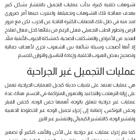
تشوهات خلقية كبيرة، بدأت عمليات التجميل بالانتشار بشكل كبير
بهدف معالجة تلك التشوهات وتجميلها، واعتبرت حينها أمر ضروري
لابد منه في ظل تلك الاصابات الكثيرة الناتجة عن الحرب. لكن مع مرور
الزمن وتطور الطب التجميلي، فعلى الرغم من بقائها كحل فعال لعلاج
العديد من الأمراض والمشكلات الصحية، كمشكلة الجيوب الأنفية مثلاً،
إلا أنها أصبحت وسيلة شائعة بين الشعوب تجرى لأهداف جمالية
وتصحيح بعض العيوب الخلقية، وإعادة التناسق والتوازن للجسم.
عمليات التجميل غير الجراحية
هي عمليات تعتمد على تقنيات حديثة كبديل للعمليات الجراحية، تعمل
على إزالة الترهلات والتجاعيد والدهون المتراكمة في الجسم. هناك عدة
عمليات غير جراحية تتعلق بالوجه، أهمها حقن الوجه، كحقن الفيلر
وحقن البوتكس، إضافة إلى إجراء تجميل الوجه عبر الخطوط الذهبية
وتقشير الوجه، كالتقشير الكيميائي والتقشير عبر الليزر.
كما يتم إجراء عمليات غير جراحية على الأذن والأنف، كتكبير أو تصغير