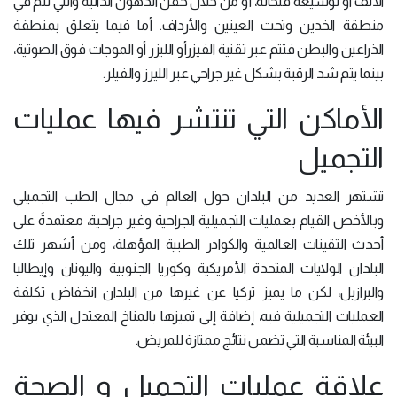
الأنف أو توسيعه فتحاته، أو من خلال حقن الدهون الذاتية والتي تتم في
منطقة الخدين وتحت العينين والأرداف. أما فيما يتعلق بمنطقة
الذراعين والبطن فتتم عبر تقنية الفيزرأو الليزر أو الموجات فوق الصوتية،
بينما يتم شد الرقبة بشكل غير جراحي عبر الليرز والفيلر.
الأماكن التي تنتشر فيها عمليات
التجميل
تشتهر العديد من البلدان حول العالم في مجال الطب التجميلي
وبالأخص القيام بعمليات التجميلية الجراحية وغير جراحية، معتمدةً على
أحدث التقينات العالمية والكوادر الطبية المؤهلة، ومن أشهر تلك
البلدان الولايات المتحدة الأمريكية وكوريا الجنوبية واليونان وإيطاليا
والبرازيل، لكن ما يميز تركيا عن غيرها من البلدان انخفاض تكلفة
العمليات التجميلية فيه، إضافة إلى تميزها بالمناخ المعتدل الذي يوفر
البيئة المناسبة التي تضمن نتائج ممتازة للمريض.
علاقة عمليات التجميل و الصحة