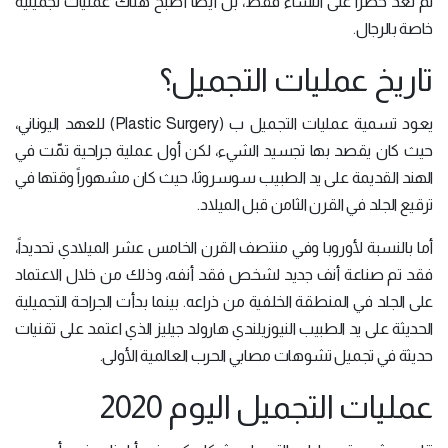
لم تعد حصراً على النساء فقط، بل أيضاً أصبح هناك عمليات تجميلية
خاصة بالرجال.
تاريخ عمليات التجميل؟
يعود تسمية عمليات التجميل ب (Plastic Surgery) للعهد اليوناني،
حيث كان يقصد بها تجسيد الشيء، لكن أول عملية جراحية تمّت في
الهند القديمة على يد الطبيب سوسروثا، حيث كان مشهوراً وقتها في
ترقيع الجلد في القرن الثامن قبل الميلاد.
أما بالنسبة لأوروبا وفي منتصف القرن الخامس عشر الميلادي تحديداً،
فقد تم صناعة أنف جديد لشخص فقد أنفه، وذلك من خلال الاعتماد
على الجلد في المنطقة الخلفية من ذراعه. بينما بدأت الجراحة التجميلية
الحديثة على يد الطبيب النيوزيلندي هارولد جيليز الذي اعتمد على تقنيات
حديثة في تجميل تشوهات مصابي الحرب العالمية الأولى.
عمليات التجميل اليوم 2020