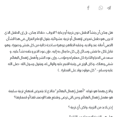
هل يمكن أن ينشأ الطفل دون تربية أو رعاية ؟ الجواب : حتمًا لا يمكن ، بل إن الطفل الذي
لا يربى هو طفل تعرض لإهمال أو تربية عشوائية، يقول الإمام الغزالي في هذا الشأن
(الصبي أمانة عند والديه ، وقلبه الطاهر جوهرة ساذجة خالية من كل نقش وصورة ، وهو
قابل لكل ما نقش وسائل إلى كل ما يمال به إليه ، فإن عود الخير وعلمه نشأ عليه ، و
سعد في الدنيا والآخرة كل معلم له ومؤدب ، وإن عود الشر وأهمل إهمال البهائم
شقي وهلك ، وكان الوزر في رقبة القيم عليه والوالي له، ويقول رسول الله - صلى الله
عليه وسلم -: " كل مولود يولد على الفطرة ...)
والذي يهمنا هو قوله: " أهمل إهمال البهائم " فالذي لا يتعرض لمنهاج تربية سليمة
هو مهمل إهمال البهائم، ومن التي ترضى وتقتنع بهذا الوصف لهـا أو لصغارها ؟
إذن لا بد من التربية ، ولكن أي تربية ؟
هل هي التربية الموروثة عن الآباء ؟