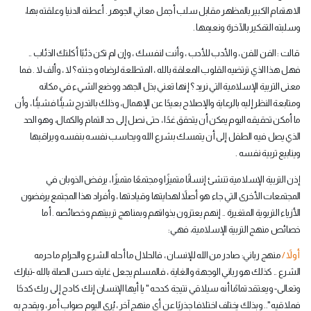
الاهتمام الكبير بالمظهر مقابل سلب أجمل معاني الجوهر . أعطته الدنيا وعلقته بها،
وسلبته التفكير بالآخرة ونعيمها .
قالت : الفن للفن ، والأدب للأدب ، وأنت لنفسك ، وإن لم تكن ذئبًا أكلتك الذئاب ..
فهل هذا الذي ترتضيه القلوب المعلقة بالله ، المتطلعة لرضاه و جنته ؟ لا ، وألف لا . فما
معنى التربية الإسلامية التي نريد ؟ إنها تعني بذل الجهد ووضع الشيء في مكانه
ومتابعة النظر إليه بالرعاية والإصلاح بعيدًا عن الإهمال، وذلك بالتدرج شيئًا فشيئًا ، وأن
ما أمكن تحقيقه اليوم يمكن أن يتحقق غدًا ، حتى نصل إلى حد التمام والكمال، وهو الحد
الذي يصل فيه الطفل إلى أن يتمسك بشرع الله ويحاسب نفسه بنفسه ويراقبها
وينابيع تربية نفسه .
إذن التربية الإسلامية تنشئ إنسانًا متميزًا ومجتمعًا متميزًا ، يرفض الذوبان في
المجتمعات الأخرى التي جاء هو أصلاً لهدايتها وقيادتها ، وأفراد هذا المجتمع يرفضون
الأزياء التربوية المتغيرة .. إنهم يعتزون بذواتهم وبمناهج تربيتهم وخصائصه . أما
خصائص منهج التربية الإسلامية، فهي:
أولاً /
منهج رباني: صادر من الله للإنسان ، فالحلال ما أحله الشرع والحرام ما حرمه
الشرع .. كذلك هو رباني الوجهة والغاية ، فالمسلم يجعل غايته حسن الصلة بالله -تبارك
وتعالى- ويعتقد تمامًا أنه سيلاقي نتيجة كدحه " يا أيها الإنسان إنك كادح إلى ربك كدحًا
فملاقيه".. وبذلك يختلف اختلافا جذريًا عن أي منهج آخر ، يُرى اليوم صواب أمر ، ويقدح به