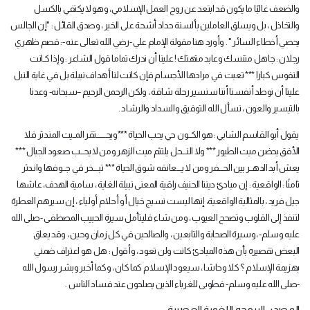
والضعف غالبًا ما يكون قد ابتعد عن روح العمل الإسلامي، وهو لا يكتفي بالكسل
والتخاذل ، بل ويسلق العاملين بألسنة حداد أشحة على الخير ، وصدق القائل : "إن الجالس
يحصي أخطاء السائر " . وأورد هنا مقولة الإمام علي -رضي الله تعالى عنه -: قصم ظهري
رجلان : جاهل متنسك وعابد متهتك ! علينا أن ندرك تماما قول الشاعر : وإذا كـانت
النفوس كبارا *** تعبت في مرادها الأجسام فإن كانت لنا أهداف نبيلة بل في غاية النبل
علينا أن نوطد أنفسنا أننا سنسير رحلة شاقة ، ولكن الرحمن الرحيم –سبحانه- وعدنا
بالتيسير والعون ، نسأل الله التوفيق والسداد والرشاد .
يقول أبو القاسم الشابي : هو الكـــون حي يحب الحياة ***ويحــــــــتقر المــيت المنـدثر فلا
الأفق يحضن ميت الطيور *** ولا النــــحل يلتثم ميت الزهر ومن لا يحـــب صعود الجبال ***
يعش أبد الدهــر بين الحــــفر ومن لا يــــعانقه شوق الحياة *** تبـــــخر في جـــوفها وانـدثر
ثامنًا : الواقعية : إن مبادئ ديننا الحنيف راقية المعنى نبيلة الغاية ، سامية الهدف، عاشها
جيل فريد ، بالمثالية الواقعية، إنها ليست نسيج خيال أو أحلام أولياء ، إن سيرهم العطرة
لتنفذ إلى القلوب وتصحح العيوب ، ومن شاء فليتأمل سيرة الحبيب المصطفى -صلى الله
عليه وسلم- ،وسيرة الصحابة والتابعين ، والصالحين في كل زمان وحين ، وقد يعلق
البعض تقصيره بأن هذه المبادئ كانت ولن تعود ، وأقول : هل هو اعتراف ضمني
بهزيمة الإسلام ؟ كلا وحاشا ، سيعود الإسلام كما كان ، وكما أخبر وبشر رسول الله
-صلى الله عليه وسلم- فطوبى للغرباء الذين يصلحون عند فساد الناس .
المصدر: البرمجه اللغوية العصبية