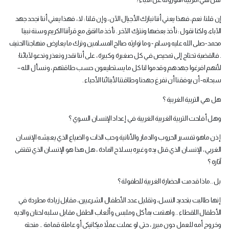
إن قلنا: نعم، فهذا يعني أننا نبارك الأجيال الآن ، وإن قلنا : لا ، فهذا يعني أننا نجحد جهد
الآباء، ولكنا نقول : نأخذ بعضها ونترك الآخر . نأخذ ما اتفق مع قرآننا الكريم وسنة نبينا
محمد -صلى الله عليه وسلم - وما توارثه صالح المسلمين وترك ما يعارض منهاجنا الحنيف
. فالقضية تحتاج إلى تمحيص في كل صغيرة وكبيرة ، على أننا نقدر ونعذر وندعو لآبائنا؛
لأنهم افرغوا جهدهم وقدموا لنا كل ما يستطيعون حسب طاقتهم ، ونسأل الله –
سبحانه- أن يوفقنا أن نفرغ جهدنا وطاقتنا لأبنائنا الأحباء .
هل هي التربية الغربية ؟
وهل أفلحت التربية الغربية الغريبة في إعداد الإنسان السوي ؟
إذن ماهو تفسير الحروب والدمار والأنانية وحب الذات و الضياع الذي يعيشه الإنسان
الغربي ، الإنسان الذي قتل يده وغيره بسلاح المادة ، هل هذا هو الإنسان الذي تقتفى
آثاره ؟
بل ..ماذا قدمت الحضارة الغربية للطفولة ؟
إنها طالبت بتحديد النسل، وتقليل عدد الأطفال الشرعيين، مقابل زيادة مطردة في
الأطفال اللقطاء .. واهتمت بمأكل وملبس وألعاب الطفل مقابل سلبه لحنان والديه
وخروج أمه للعمل دون مبرر ، حتى لو عملت عملاً ميكانيكي أو عاملة قمامة .. منحته