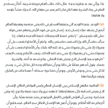
غدًا ، ويأتي بعد غد بنظرية جديدة . مثال ذلك : طلب العلم فريضة شرعية ، أما أن يستخدم
العلم في رماد البشرية فهذا نتاج فكر كافر بعيد عن منهاج الله ، لا يدرك منشأ علومه
ولا نهايتها .
ثانيًا/
التوحيد: عقيدة التوحيد التي يحققها المسلم في ذاته وفي مجتمعه ويهديها للعالم
أجمع كي يشهد ميلاد إنسان جديد ، إنسان تحرر من قيود الأرض وفهم معنى قوله
-صلى الله عليه وسلم- :" يا غلام ، احفظ الله يحفظك ، احفظ الله تجده تجاهك ، إذا
سألت فاسأل الله، وإذا استعنت فاستعن بالله . واعلم أن الأمة لو اجتمعت على أن
يضروك إلا بشيء لن يضروك بشيء قد كتبه الله عليك ، وأن الأمة لو اجتمعت على أن
ينفعوك بشيء لن ينفعوك إلا بشيء قد كتبه الله لك ، رفعت الأقلام وجفت الصحف
" كم هو سعيد الإنسان الذي يعيش هذه المعاني ، وكم تسعد به أمته ، والبشرية
جمعاء . يقول أحدهم معلقًا على حالنا: يوم أن خفنا الله وحده كان منا كل شيء ، وسخر
لنا كل شيء حتى وحوش الأرض ، ويوم أن خفنا غيره -سبحانه -أ صبحنا نخاف من الفئران
وترتعد فرائصنا منها .
ثالثًا /
العالمية: فالنهج الإسلامي يربي الإنسان الصالح وليس المواطن الطالح ، الإنسان
الذي يعيش انسانيته بكل عمقها ونبلها ، لا يهمه عرق ولا حدود ضيقة ولا نوع ، إنه يرتقي
بمشاعره ، ويحس أن المؤمن للمؤمن كالبنيان المرصوص يشد بعضه بعضًا ، وأن
أكرمكم عند الله أتقاكم . ويوم أن أصبح هذا الإنسان الصالح سيد العالم ، فيستطيع أن