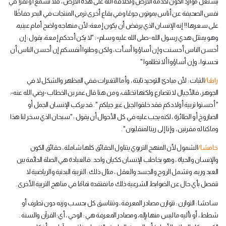
يستغل موارد الكون لخدمة الأرض ولخلافة الله على هذه الأرض ، فلا نسمع أو نقرأ في
نفس الصحيفة عن أناس يموتون جوعًا وفي بقاع أخرى ترمى المنتجات في البحر حفاظًا
على سعرها !! إنه الإنسان الذي يرفض أن يكون إمعة؛ لأن منهاجه واضح أمام عينيه،
وهو يمتثل هدي رسول الله -صلى الله عليه وسلم- : "لا يكن أحدكم إمعة، يقول : إن
أحسن الناس أحسنت وإن أساؤوا أسأت ، ولكن وطنوا أنفسكم إن أحسن الناس أن
تحسنوا ، وإن أساؤوا ألا تظلموا "
رابعًا/
الثبات : لأن مبادئ التوحيد ثابتة ، وأما التغيرات ففي المظهر والشكل لا في
الجوهر، فالأجيال لا تتصارع ولكنها تختلف، ومن هنا قال عمر بن الخطاب -رضي الله عنه-:
" أحسنوا تربية أولادكم فقد خلقوا لجيل غير جيلكم " . قد يركب الإنسان الجمل أو
الصاروخ أو الطائرة ، لكنه يجب عليه في كل الأحوال أن يقول : "سبحان الذي سخر لنا هذا
وماكنا له مقرنين ، وإنا إلى ربنا لمنقلبون" .
خامسًا/
الشمول لأن المنهج التربوي يتناول الحقائق كلها شاملة ، حقائق الكون
والإنسان والحياة ، وهو يخاطب الإنسان ككيان واحد . فالعبادة هي الصلة الدائمة بين
العبد وربه، وتشمل الروح والجسد والعقل ، مثال ذلك : التربية البدنية والرياضية لا
تنفصل بأي حال عن الضوابط الشرعية ذلك ما نفتقده تمامًا في مناهج التربية الأخرى .
سادسًا : التوازن : تتوازن مصادر المعرفة ، وتتناسق كل بحسب وزنه دون تطرف أو
شطط ، أو تأليه ما ليس منها بإله، ومصادر المعرفة هي : الوحي ، أي: القرآن والسنة .