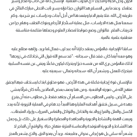
الكون وكل الحياة والأحياء / أي البحوث العلمية . الإنسان ذاته من آداب وأفكار وسير
عظماء . وعندما يعي المسلم هذا التوازن جيدًا فإنه يسير ثابت الخطى مبارك النتائج في
طريقه إلى الله ، فلا يقيم الدنيا ويقعدها امن أجل أبحاث ودراسات غير شرعية ، وكم
سمعنا بمثل هذه الدراسات ، مثل عملية استئجار الأرحام وبنوك النطف، وهلم جرا من
تخريفات العلم . فالتوازن وضع ضوابط لمصادر العلوم وجعلها متناغمة متناسقة
منطقية علمية عالمية .
سابعًا /الإيجابية: فالمؤمن يعتقد جازمًا أنه عبد لرب فعال لما يريد ، وإلهه مطلع عليه
وهو معه أينما كان ، فقد قال -سبحانه- : "قد سمع الله قول التي تجادلك في زوجها"
لذلك فالمؤمن يري الله من نفسه خيرًا ويتحرك ليكون فاعلاً وينفي عن نفسه السلبية
فيتحرك للعمل، ويشعر أن الله -سبحانه وتعالى- سيعينه عليه .
فالإنسان قوة إيجابية فاعلة في هذه الأرض ، فهو مخلوق ابتداء ليستخلف فيها ليحقق
منهج الله في صورته الواقعية ، ومن هنا وصف بعض الصالحين بأنه كان قرآنًا يمشي
على الأرض ، وليس المطلوب من المسلم أن يجتهد فقط، بل مطلوب منه أن يفرغ
جهده في سبيل تحقيق أهدافه العليا،وهنا المبدأ جد هام في العملية التربوية؛ لأنه يبدد
الكسل والملل والفراغ والدعة والتخاذل والتواكل والتماس المبررات وإيراد المثبطات ،
ويبعث الهمة والنشاط والحيوية والمجاهدة والمصابرة والاستمرار على ذلك، بل وجعل
هذا النشاط و الحيوية المتوقدة والحماسة المتزنة منهاج حياة . والواقع أن الفاجر لا
يشعر أنه سلبي بل هو إيجابي عدواني بطبيعته ، يريد أن يمحو الحق، والذي يشعر بالعجز