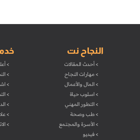
النجاح نت
خدم
> أحدث المقالات
> أعل
> مهارات النجاح
> الن
> المال والأعمال
> اش
> اسلوب حياة
> ال
> التطور المهني
> ال
> طب وصحة
> علا
> الأسرة والمجتمع
> الا
> فيديو