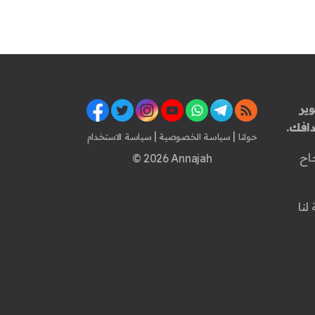
ير
افك.
|
|
حولنا
سياسة الخصوصية
سياسة الاستخدام
اح
© 2026 Annajah
لنا