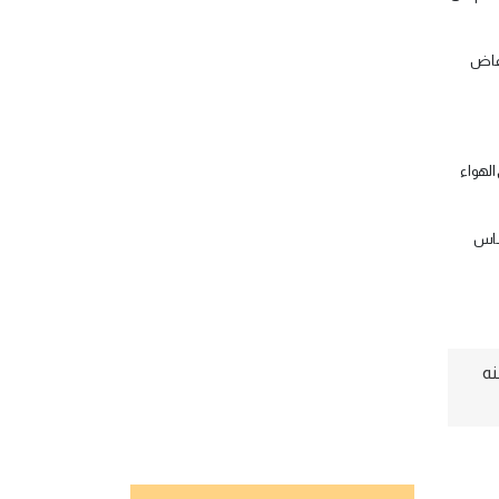
خفاض
 الهواء
حساس
نه