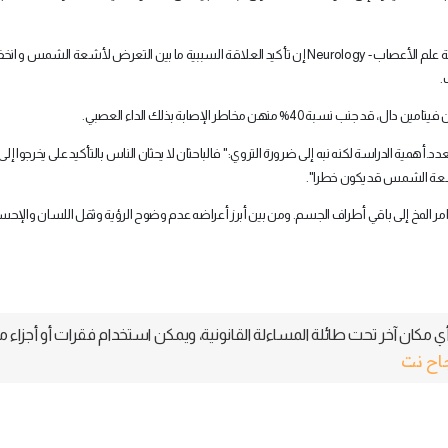
ة علم الأعصاب
Neurology -
إن تأكيد العلاقة السببية ما بين التعرض لأشعة الشمس و ان
.
% منهن مخاطر الإصابة بذلك الداء العصبي
.
د.أهمية الدراسة لكنه نبه إلى ضرورة التروي:" فالباحثان لا يحثان الناس بالتأكيد على يخرجوا إلى
شعة الشمس قد يكون خطرا
."
مر المخ إلى باقي أطراف الجسم. ومن بين أبرز أعراضه عدم وضوح الرؤية وثقل اللسان والإ
 مكان آخر تحت طائلة المساءلة القانونية، ويمكن استخدام فقرات أو أجزاء م
جاح نت