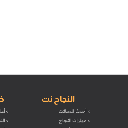
النجاح نت
خ
> أحدث المقالات
> أعل
> مهارات النجاح
> الن