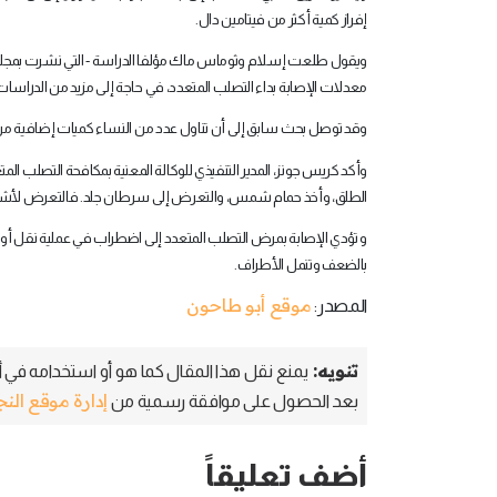
إفراز كمية أكثر من فيتامين دال
.
ويقول طلعت إسلام وثوماس ماك مؤلفا الدراسة - التي نشرت بمجل
معدلات الإصابة بداء التصلب المتعدد، في حاجة إلى مزيد من الدراسات
وقد توصل بحث سابق إلى أن تناول عدد من النساء كميات إضافية من فيتامين دال، قد جنب نسبة 40
وأكد كريس جونز، المدير التنفيذي للوكالة المعنية بمكافحة التصلب المتعد
الطلق، وأخذ حمام شمس، والتعرض إلى سرطان جلد. فالتعرض لأ
و تؤدي الإصابة بمرض التصلب المتعدد إلى اضطراب في عملية نقل أوا
بالضعف وتنمل الأطراف
.
موقع أبو طاحون
المصدر:
تنويه:
يمنع نقل هذا المقال كما هو أو استخدامه في أي
إدارة موقع الن
بعد الحصول على موافقة رسمية من
أضف تعليقاً