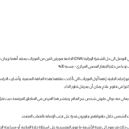
التوصل الى حل للشفرة الوراثية
(DNA)
الخاصة بمورثين اثنين من المورثات يعتقد أنهما يزيدان
عا من خلايا الجهاز العصبي المركزي – بنسبة 30
%
إنجلند الطبية، إنهما أول المورثات التي تأكدت صلتهما بهذه العاهة العصبية. وأشارت الدراس
را في تطوير علاج يمكن أن يعرقل تطور الداء
.
 يعاني منه حوالي مليوني شخص عبر العالم. وينتشر هذا المرض في المناطق المرتفعة حيث تق
الشمس خلال طفولتهم، يطورون قدرة على تجنب الإصابة بالتصلب المتعدد
.
 ذلك قد يعود إلى قدرة الأشعة ما فوق البنفسجية على استثارة خلايا المناعة، أو مساعدة ا