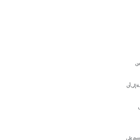
 من
ة إلى أن
ل
لجسم على