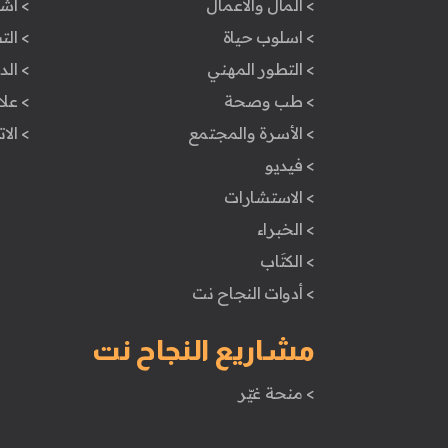
> المال والأعمال
> اش
> اسلوب حياة
> ال
> التطور المهني
> ال
> طب وصحة
> علا
> الأسرة والمجتمع
> الا
> فيديو
> الاستشارات
> الخبراء
> الكتَاب
> أدوات النجاح نت
مشاريع النجاح نت
> منحة غيّر