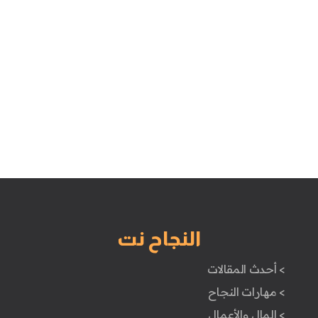
النجاح نت
> أحدث المقالات
> مهارات النجاح
> المال والأعمال