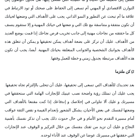
التوازن الاقتصادي أو المهني أم تسعى إلى الحفاظ على صحتك أو تود الارتباط في
علاقة ما أم تبحث عن التطور و النمو الذاتي. يجب على الأهداف التي وضعتها لحياتك
أن تكون متفقة و متناسقة مع تلك التي و ضعتها في حياتك المهنية و إلا ستقوم ينسف
كل ما حققته من نجاحات مهنية إلى جانب تخريب فرص نجاحك إذا قمت بوضع العديد
من الأهداف. عليك أن تركز على بضعة أهداف يمكن تحقيقها و يمكن أن تتعلق هذه
الأهداف بجوانبك الشخصية والجوانب المتعلقة بحياتك المهنية. أيضا، يجب أن تكون
هذه الأهداف مرتبطة بجدول زمني و خطة للعمل وفقها.
2) كن ملتزما
بعد تحديدك للأهداف التي تسعى إلى تحقيقها، عليك أن تتحلى بالإلتزام تجاه تحقيقها.
يجب عليك أن تمتلك رؤية واضحة نصب عينيك للإنجازات الهامة التي ستحققها في
مسيرتك و عليك ألا تتاوانى في إخلاصك و إندفاعك إذا كنت مقتنعا بالأهداف التي
وضعتها لنفسك. في بعض الأحيان، يشكل الشعور بإنعدام القيمة و نقص الثقة عواقب
أمام مسيرة التقدم نحو الأمام و في حال حدوث ذلك يجب أن تذكر نفسك بأهمية
النجاح و عليك أن تزيد من ثقتك بنفسك من خلال التركيز و الوقوف عند الإنجازات
التي حققتها في مسيرتك عوضا عن الوقوف عند الأداء لوحده.