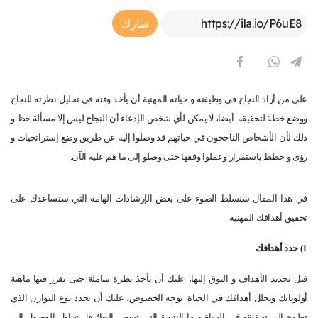
Article Link
شارك
على من أراد النجاح في وظيفته و حياته المهنية أن يأخذ وقته في تحليل نظرته للنجاح
ووضع خطة لتحقيقه. أيضا، لا يمكن لأي شخص الإدعاء أن النجاح ليس إلا مسألة حظ و
ذلك لأن الأشخاص الناجحون في حياتهم قد وصلوا إليه عن طريق وضع إستراتجيات و
رؤى و خطط باستمرار وعملوا وفقها حتى وصلو إلى ما هم عليه الآن.
في هذا المقال سنسلط الضوء على بعض الإرشادات الهامة التي ستساعدك على
تحقيق أهدافك المهنية.
1) حدد أهدافك
قبل تحديد الأهداف و التوق إليها، عليك أن يأخذ نظرة شاملة حتى تقرر فيها ماهية
أولوياتك وتحلل أهدافك في الحياة. بوجه الخصوص، عليك أن تحدد نوع التوازن الذي
تطمح إلى تحقيقه في الحياة و ما النتيجة التي تسعى إليها؛ هل تحاول الوصول إلى