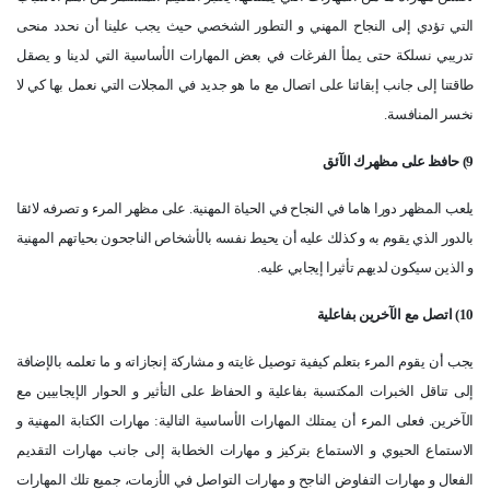
التي تؤدي إلى النجاح المهني و التطور الشخصي حيث يجب علينا أن نحدد منحى
تدريبي نسلكة حتى يملأ الفرغات في بعض المهارات الأساسية التي لدينا و يصقل
طاقتنا إلى جانب إبقائنا على اتصال مع ما هو جديد في المجلات التي نعمل بها كي لا
نخسر المنافسة.
9) حافظ على مظهرك الآئق
يلعب المظهر دورا هاما في النجاح في الحياة المهنية. على مظهر المرء و تصرفه لائقا
بالدور الذي يقوم به و كذلك عليه أن يحيط نفسه بالأشخاص الناجحون بحياتهم المهنية
و الذين سيكون لديهم تأثيرا إيجابي عليه.
10) اتصل مع الآخرين بفاعلية
يجب أن يقوم المرء بتعلم كيفية توصيل غايته و مشاركة إنجازاته و ما تعلمه بالإضافة
إلى تناقل الخبرات المكتسبة بفاعلية و الحفاظ على التأثير و الحوار الإيجابيين مع
الآخرين. فعلى المرء أن يمتلك المهارات الأساسية التالية: مهارات الكتابة المهنية و
الاستماع الحيوي و الاستماع بتركيز و مهارات الخطابة إلى جانب مهارات التقديم
الفعال و مهارات التفاوض الناجح و مهارات التواصل في الأزمات، جميع تلك المهارات