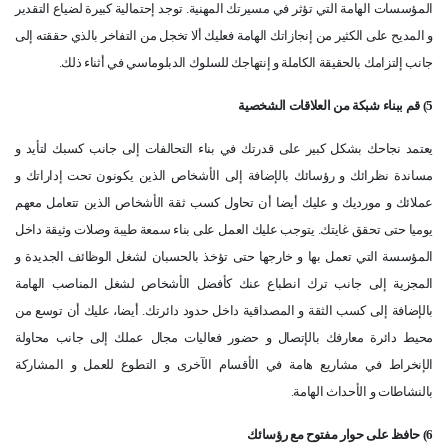
المؤسسات الهامة التي تؤثر في مسيرتك المهنية. توجد إحتمالية كبيرة لضياع التقدير
و المديح على الكثير من إنجازاتك الهامة فعليك ألا تخجل من التفاخر بالذي حققته إلى
جانب إلتزامك بالحقيقة الكاملة و إنتهاجك للسلوك الدبلوماسي في أثناء ذلك.
5) قم ببناء شبكة من العلاقات الشخصية
يعتمد نجاحك بشكل كبير على قدرتك في بناء التحالفات إلى جانب كسبك لتأيد و
مساندة نظرائك و رؤسائك بالإضافة إلى الأشخاص الذين يكونون تحت إداراتك و
عملائك و مورديك و عليك أيضا أن تحاول كسب ثقة الأشخاص الذين تتعامل معهم
يوميا حتى تحقق غايتك. يتوجب عليك العمل على بناء سمعة طيبة وصلات وثيقة داخل
المؤسسة التي تعمل بها و خارجها حتى تؤخذ بالحسبان لشغل الوظائف الجديدة و
المجزية إلى جانب ترك انطباع عنك كأفضل الأشخاص لشغل المناصب الهامة
بالإضافة إلى كسب الثقة و المصداقية داخل حدود دائرتك. أيضا، عليك أن توسع من
محيط دائرة معارفك بالإتصال و حضور فعاليات مجال عملك إلى جانب محاولة
الإنخراط في مشاريع هامة في الأقسام الآخرى و التطوع للعمل و المشاركة
بالنشاطات و الأحداث الهامة.
6) حافظ على حوار مفتوح مع رؤسائك