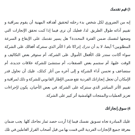
3) قيم تقدمك
إنه من الضروري لكل شخص بدء رحلته لتحقيق أهدافه المهنية أن يقوم بمراقبة و
تقييم آدائه طوال الطريق. لذا، فعليك أن ترى فيما إذا كنت تحقق الإنجازات التي
وضعتها لنفسك ضمن الفترة المحددة؟ هل يسير تقدمك على الإيقاع و السرعة
المطلوبين؟ أيضا، لا بد أن تدرك إدراكا تام ا الأثر الذي ستتركه أفعالك على الشركة
سواء أكانت ستدر تلك الأفعال الأموال على الشركة، أم ستوفر بعض التكاليف و
الوقت عليها، أم ستتمم بعض الصفقات، أم ستنشئ للشركة علاقات جديدة، أم
ستضاعف و تحسن آداء الشركة و إلى آخره من آثار. كذلك، عليك أن تحاول قدر
الإمكان أن تجعل إنجازاتك الفردية تقع ضمن الإطار القانوني للشركة و ذلك لمراقبة و
تقييم الأثر المباشر الذي ستتركه على الشركة. في بعض الأحيان، يكون لإجراءات
تعزيز العمليات والمنتجات الهامشية أثر كبير على الشركة.
4) سوق إنجازاتك
عليك المبادرة تجاه تسويق نفسك فيما إذا أردت حصد ثمار نجاحك كلها. يجب ضمان
معرفة جميع الإنجازات الفردية التي قمت بها من قبل أصحاب القرار العاملين في تلك