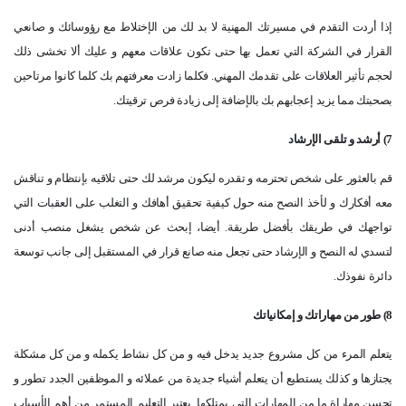
إذا أردت التقدم في مسيرتك المهنية لا بد لك من الإختلاط مع رؤوسائك و صانعي
القرار في الشركة التي تعمل بها حتى تكون علاقات معهم و عليك ألا تخشى ذلك
لحجم تأثير العلاقات على تقدمك المهني. فكلما زادت معرفتهم بك كلما كانوا مرتاحين
بصحبتك مما يزيد إعجابهم بك بالإضافة إلى زيادة فرص ترقيتك.
7) أرشد و تلقى الإرشاد
قم بالعثور على شخص تحترمه و تقدره ليكون مرشد لك حتى تلاقيه بإنتظام و تناقش
معه أفكارك و لأخذ النصح منه حول كيفية تحقيق أهافك و التغلب على العقبات التي
تواجهك في طريقك بأفضل طريقة. أيضا، إبحث عن شخص يشغل منصب أدنى
لتسدي له النصح و الإرشاد حتى تجعل منه صانع قرار في المستقبل إلى جانب توسعة
دائرة نفوذك.
8) طور من مهاراتك و إمكانياتك
يتعلم المرء من كل مشروع جديد يدخل فيه و من كل نشاط يكمله و من كل مشكلة
يجتازها و كذلك يستطيع أن يتعلم أشياء جديدة من عملائه و الموظفين الجدد تطور و
تحسن مهاراة ما من المهارات التي يمتلكها. يعتبر التعليم المستمر من أهم الأسباب