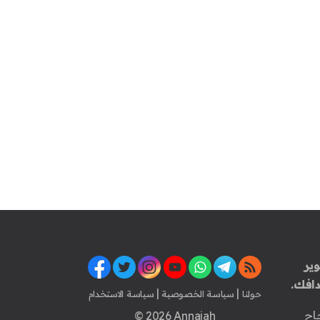
ير
افك.
|
|
حولنا
سياسة الخصوصية
سياسة الاستخدام
اح
© 2026 Annajah