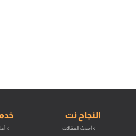
النجاح نت
خدم
> أحدث المقالات
> أعل