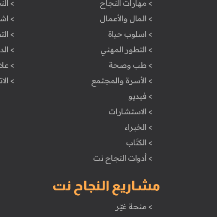
> مهارات النجاح
> الن
> المال والأعمال
> اش
> اسلوب حياة
> ال
> التطور المهني
> ال
> طب وصحة
> علا
> الأسرة والمجتمع
> الا
> فيديو
> الاستشارات
> الخبراء
> الكتَاب
> أدوات النجاح نت
مشاريع النجاح نت
> منحة غيّر