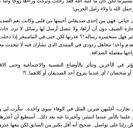
 مسيرتنا لكن كان ما كتبه الله فقد رحلت وتركت وراءها زوجاً وأماً 
مكِ الله يا ولاء زامل الحربي!
رى حياتي: فهي من إحدى صديقاتي أحببتها من قلبي وكانت نعم الصدي
ة الصيف دون أن أراها، ولا تتصل أرسل لها رسائل لا ترد، حادثت
تير فهل ستخسره رسالة.!؟ عذرتها لكن حتى في الماسنجر إذا دخلت ل
العدم واحد! تتجاهل ردودي في المنتدى الذي نشارك فيه لا تتحدث م
زواجها مقصلة الصداقة.
ثر في الآخرين وتتأثر بالأوضاع النفسية والاجتماعية وحتى الاق
شخصان / أي عندما يتزوج أحد الصديقان أو كلاهما..؟!
جارب، أغلبهن ضربن المثل في الوفاء سوى واحدة.. تنكّرت لي و
علمنا بالأمر عندما انتشر، وأخبرتنا عنه بعد ذلك.. أستطيع أن أعذرها
كن زلنا على تواصل.. صحيح أنه أقل بكثير من السابق لكن معها عذرها