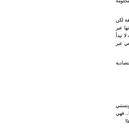
مكلومة
قة لكن
ها عبر
ا تبدأ
عي عبر
تصادية
نستني
.. فهي
!