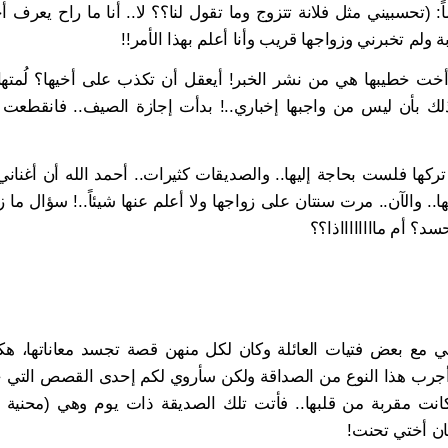
 (تحسبيني مثل فلانة تتزوج وما تقول لنا؟؟ لا.. أنا ما راح يعرف أ
ولم تخبرني وزواجها قريب وأنا أعلم بهذا الأمر!!
أن أخت خطيبها هي من نشر الخبر! أيعقل أن تكذب على أخيها؟ لُمته
ك بأن ليس من واجبها إخباري..! بدأت إجازة الصيف.. فانقطعت تم
ها فلست بحاجة إليها.. والصديقات كثيرات.. أحمد الله أن أغناني 
ا.. والآن.. مرت سنتان على زواجها ولا أعلم عنها شيئاً..! سؤال ما 
د؟ أم مااااااااذا؟؟
ي مع بعض فتيات العائلة وكان لكل منهن قصة تجسد معاناتها، هكذ
أجرب هذا النوع من الصداقة ولكن سأروي لكم إحدى القصص التي
انت مقربة من قلبها.. فأتت تلك الصديقة ذات يوم وهي (محنية إي
ان أختي تحنت!