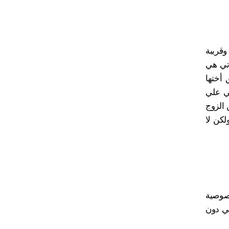
وقريبة
أتي هي
أختها
ي علي
 الزوج
لكن لا
خصوصية
سي دون