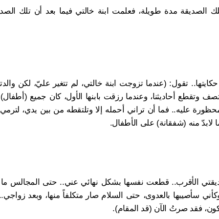
 الصديقة مدة طويلة، فعلمت ابنة خالتي فيما بعد أن تلك الصدي
ايتها.. تقول: (عندما تزوجت ابنة خالتي، لم تتغير عليّ، لكن والدته
ف وتقطع أحاديثنا، وعندما رزقت بابنها الأول، كان جميع (أطفال) ا
ة محظورة عليه.. فما أن تراني أحمله إلا وتلتقطه من بين يدي، لترمي
ا لابدّ منه (شفقانة) على الأطفال.
ديقتي الأقرب.. قطعت نفسها بشكل نهائي عني.. حتى المجالس ما
كأني سأصيبها بالعدوى، حتى السلام صار متكلفاً منها، وبعد زواجي.
كون، فقد صرتُ الآن (قد المقام).