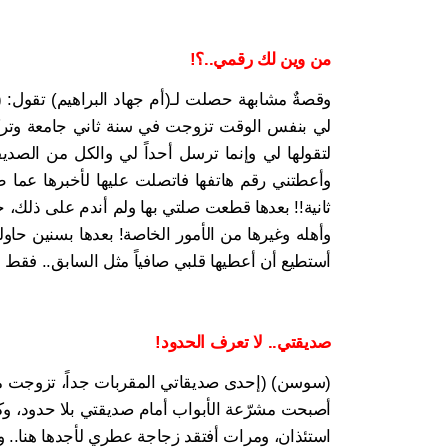
من وين لك رقمي..؟!
وقصةٌ مشابهة حصلت لـ(أم جهاد البراهيم) تقول: (ك
لي بنفس الوقت تزوجت في سنة ثاني جامعة وتركتن
لتقولها لي وإنما ترسل أحداً لي والكل من الص
وأعطتني رقم هاتفها فاتصلت عليها لأخبرها عما
ثانية!! بعدها قطعت صلتي بها ولم أندم على ذلك،
وأهله وغيرها من الأمور الخاصة! بعدها بسنين حاول
أستطيع أن أعطيها قلبي صافياً مثل السابق.. فقط أ
صديقتي.. لا تعرف الحدود!
(سوسن) (إحدى صديقاتي المقربات جداً، تزوجت من 
أصبحت مشرّعة الأبواب أمام صديقتي بلا حدود، وكأ
استئذان، ومرات أفتقد زجاجة عطري لأجدها هنا.. وا