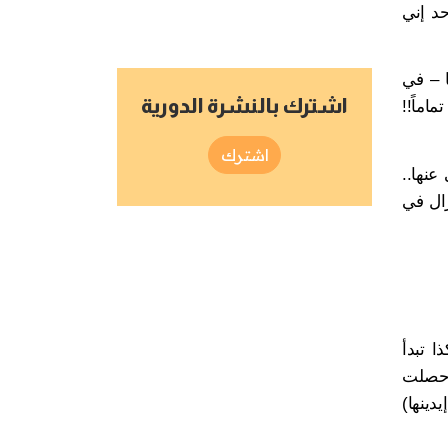
حد إني
ا – في
اشترك بالنشرة الدورية
اماً!!
اشترك
عنها..
زال في
ا تبدأ
 حصلت
دينها)