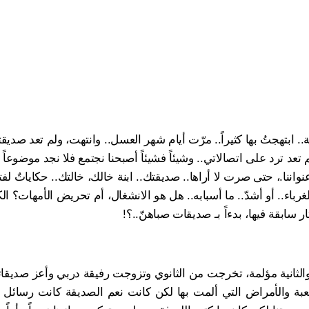
. ابتهجتُ بها كثيراً.. مرّت أيام شهر العسل.. وانتهت، ولم تعد صديق
م تعد ترد على اتصالاتي.. وشيئاً فشيئاً أصبحنا نجتمع فلا نجد موضوعاً
واننا.، حتى صرت لا أراها.. صديقتك.. ابنة خالك، خالتك.. حكاياتٌ لفت
اء.. أو أشدّ.. ما أسبابه.. هل هو الانشغال، أم تحريض الأمهات؟ الك
ر سابقة فيها، بدءاً بـ صديقات صباهنّ..؟!
الثانية مؤلمة، تخرجت من الثانوي وتزوجت رفيقة دربي وأعز صديقا
بة والأمراض التي ألمت بها لكن كانت نعم الصديقة كانت رسائل ا