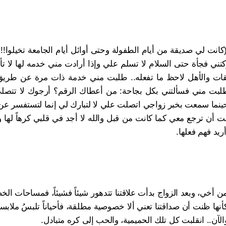
انت لي صديقة من أيام الطفولة وحتى أوائل أيام الجامعة تخيلوا!! 
ي فجأة حتى السلام لا تسلم علي وإذا أرادت مني خدمه لها لا ت
ديقات والأهل لاحظ ما تفعله.. طلبت مني خدمة ذات مرة عن طريق 
 طلبت مني فسألتني بكل بجاحة: من أعطاك الرقم؟ أرجوك لا تتصل
 حينما سمعت بخبر زواجي اتصلت علي لا لتبارك لي إنما لتستفسر عن
ت أن ترجع معي كما كانت من قبل والله لا أجد في قلبي كرهاً لها و
ريد فهم فعلها.
أخي، وبعد الزواج بدأت علاقتنا تتدهور شيئاً فشيئاً، فمساحات ال
نها ظنت أن صداقتنا تعني ألا خصوصية مطلقة، فأحياناً تلبسُ ملاب
لآن.. انقلبت كل تلك الحميمية، والحب إلى كره متبادل.