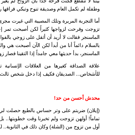
بيننا لا تنقطع فكنت فرحة جداً بأن الزواج لم يغير
وطفلة لم تكمل العام وصديقة تنوح وتبكي فراقها رح
أما التجربة المريرة وتلك المصيبة التي غيرت مج
تزوجت وفرحت لزواجها كثيراً لكن أصبحت تمر إجاز
الماسنجر فقالت لا أريد أن أثقل على زوجي بالفوا
بالسلام دائماً أنا من أبدأ لكن الآن أصبحت هي و
الماسنجر، بدأ حديثها معي جامداً إذا التقينا فصار 
علاقة الصداقة كغيرها من العلاقات الإنسانية تؤ
للأشخاص... الصديقان فكيف إذا دخل شخص ثالث أو 
محدش أحسن من حد!
(إيلان) ضربتم على وتر حساس بالطبع حصلت لي ت
تماماً! أولهن تزوجت ولم تخبرنا وقت خطوبتها.. بل 
أول من تزوج من (الشلة) وكان ذلك في الثانوية.. ل