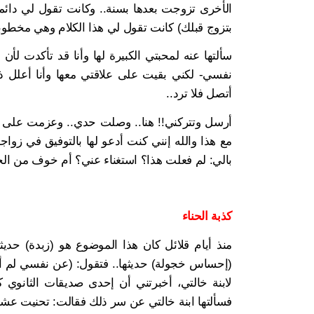
الأخرى تزوجت بعدها بسنة.. وكانت تقول لي دائماً:
بتزوج قبلك) كانت تقول لي هذا الكلام وهي مخطوبة 
سألتها عنه لمحبتي الكبيرة لها وأنا قد تأكدت ل
نفسي- لكني بقيت على علاقتي معها وأنا أعلل ذل
أتصل فلا ترد..
أرسل وتتركني!! هنا.. وصلت حدي.. وعزمت على ترك
مع هذا والله إنني كنت أدعو لها بالتوفيق في زواجه
بالي: لم فعلت هذا؟ استغناء عني؟ أم خوف من الحس
كذبة الحناء
منذ أيام قلائل كان هذا الموضوع هو (زبدة) حديث
(إحساس خجولة) حديثها.. فتقول: (عن نفسي لم 
لابنة خالتي، أخبرتني أن إحدى صديقات الثانوي ك
فسألتها ابنة خالتي عن سر ذلك فقالت: تحنيت عش