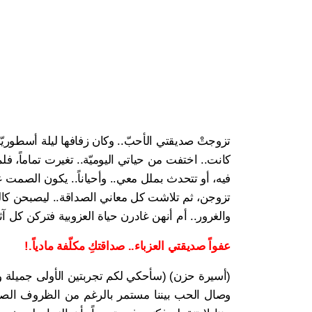
تزوجتْ صديقتي الأحبّ.. وكان زفافها ليلة أسطوريّة.
كانت.. اختفت من حياتي اليوميّة.. تغيرت تماماً، فل
فيه، أو تتحدث بملل معي.. وأحياناً.. يكون الصمت عن
تزوجن، ثم تلاشت كل معاني الصداقة.. ليصبحن كالغرب
والغرور.. أم أنهن غادرن حياة العزوبية فتركن كل آثا
عفواً صديقتي العزباء.. صداقتكِ مكلّفة مادياً.!
(أسيرة حزن) (سأحكي لكم تجربتين الأولى جميلة و
وصال الحب بيننا مستمر بالرغم من الظروف الصع