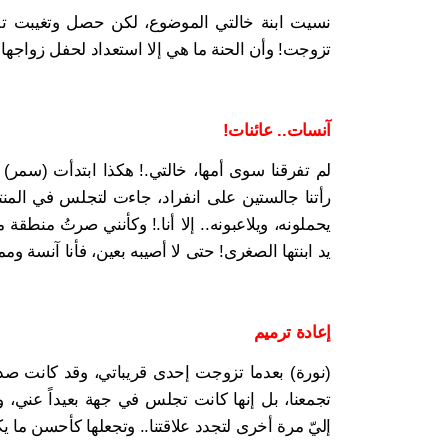
نسيت ابنة خالتي الموضوع، لكن حصل وتغيبت تلك
تزوجت! وأن الحنة ما هي إلا استعداد لحفل زواجها
آنسات.. عائنات!
لم تفرقنا سوى أمها، خالتي.! هكذا ابتدأت (سمر) حك
رأتنا جالستين على انفراد، جاءت لتجلس في المنتص
يحملونه، ويلاعبونه.. إلا أنا.! وكأنني صرتُ منطق
يد ابنتها الصغرى! حتى لا أصيبه بعين، فأنا آنسة ومم
إعادة ترميم
(نورة) بعدما تزوجت إحدى قريباتي، وقد كانت ص
تجمعنا، بل إنها كانت تجلس في جهة بعيداً عني، و
إليّ مرة أخرى لتجدد علاقتنا.. وتجعلها كأحسن ما ي