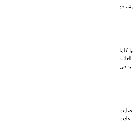
قة قد
ا كلما
لعائلة
 به في
 صارت
. عادت