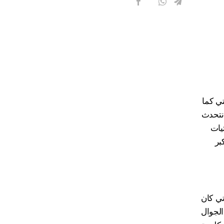
تي كما
 نتحدث
يات
بر
تي كان
لجوال