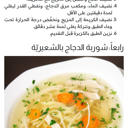
نضيف الماء، ومكعب مرق الدجاج، ونغطي القدر ليغلي
لمدة دقيقتين على الأقل.
نضيف الكريمة إلى المزيج ونخفّض درجة الحرارة تحت
وعاء الطبق ونتركهُ يغلي لمدة عشر دقائق.
نزين الطبق بالكزبرة قبل التقديم.
رابعاً: شوربة الدجاج بالشعيريّة