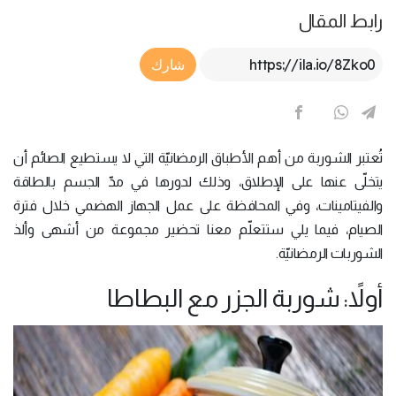
رابط المقال
Article Link
شارك
تُعتبر الشوربة من أهم الأطباق الرمضانيّة التي لا يستطيع الصائم أن
يتخلّى عنها على الإطلاق، وذلك لدورها في مدّ الجسم بالطاقة
والفيتامينات، وفي المحافظة على عمل الجهاز الهضمي خلال فترة
الصيام، فيما يلي ستتعلّم معنا تحضير مجموعة من أشهى وألذ
الشوربات الرمضانيّة.
أولاً: شوربة الجزر مع البطاطا