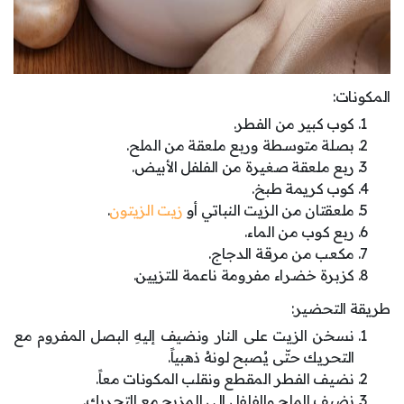
المكونات:
كوب كبير من الفطر.
بصلة متوسطة وربع ملعقة من الملح.
ربع ملعقة صغيرة من الفلفل الأبيض.
كوب كريمة طبخ.
ملعقتان من الزيت النباتي أو
زيت الزيتون
.
ربع كوب من الماء.
مكعب من مرقة الدجاج.
كزبرة خضراء مفرومة ناعمة للتزيين.
طريقة التحضير:
نسخن الزيت على النار ونضيف إليهِ البصل المفروم مع
التحريك حتّى يُصبح لونهُ ذهبياً.
نضيف الفطر المقطع ونقلب المكونات معاً.
نضيف الملح والفلفل إلى المزيج مع التحريك.