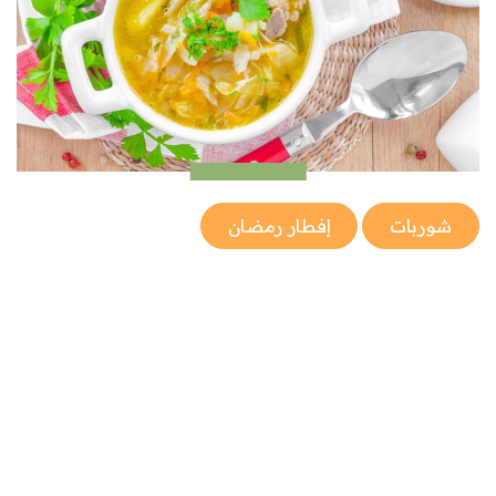
شوربات
إفطار رمضان