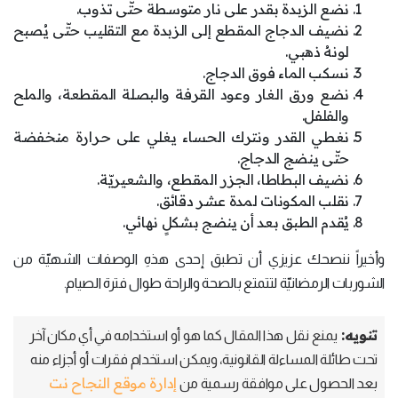
نضع الزبدة بقدر على نار متوسطة حتّى تذوب.
نضيف الدجاج المقطع إلى الزبدة مع التقليب حتّى يُصبح
لونهُ ذهبي.
نسكب الماء فوق الدجاج.
نضع ورق الغار وعود القرفة والبصلة المقطعة، والملح
والفلفل.
نغطي القدر ونترك الحساء يغلي على حرارة منخفضة
حتّى ينضج الدجاج.
نضيف البطاطا، الجزر المقطع، والشعيريّة.
نقلب المكونات لمدة عشر دقائق.
يُقدم الطبق بعد أن ينضج بشكلٍ نهائي.
وأخيراً ننصحك عزيزي أن تطبق إحدى هذهِ الوصفات الشهيّة من
الشوربات الرمضانيّة لتتمتع بالصحة والراحة طوال فترة الصيام.
تنويه:
يمنع نقل هذا المقال كما هو أو استخدامه في أي مكان آخر
تحت طائلة المساءلة القانونية، ويمكن استخدام فقرات أو أجزاء منه
إدارة موقع النجاح نت
بعد الحصول على موافقة رسمية من