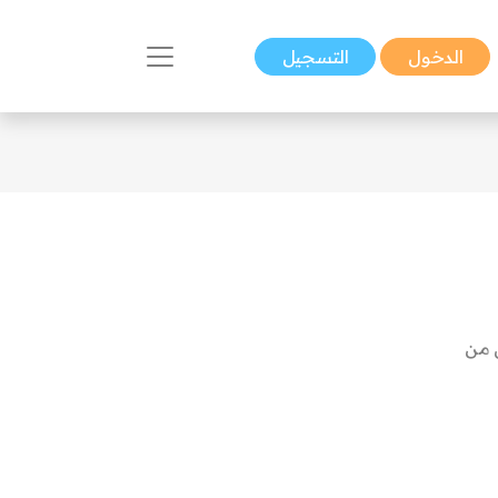
الدخول
التسجيل
ان من