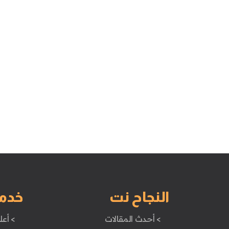
النجاح نت
خدم
> أحدث المقالات
> أعل