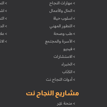
> مهارات النجاح
> الن
> المال والأعمال
> اش
> اسلوب حياة
> ال
> التطور المهني
> ال
> طب وصحة
> علا
> الأسرة والمجتمع
> الا
> فيديو
> الاستشارات
> الخبراء
> الكتَاب
> أدوات النجاح نت
مشاريع النجاح نت
> منحة غيّر