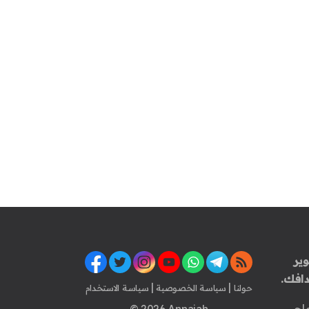
ير
افك.
|
|
حولنا
سياسة الخصوصية
سياسة الاستخدام
اح
© 2026 Annajah