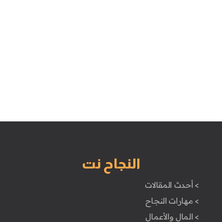
النجاح نت
> أحدث المقالات
> مهارات النجاح
> المال والأعمال