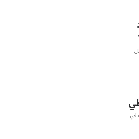
ال
 في