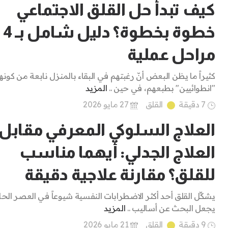
كيف تبدأ حل القلق الاجتماعي
خطوة بخطوة؟ دليل شامل بـ 4
مراحل عملية
كثيراً ما يظن البعض أنّ رغبتهم في البقاء بالمنزل نابعة من كونه
"انطوائيين" بطبعهم، في حين ..
المزيد
7 دقيقة
القلق
27 مايو 2026
العلاج السلوكي المعرفي مقابل
العلاج الجدلي: أيهما مناسب
للقلق؟ مقارنة علاجية دقيقة
يشكِّل القلق أحد أكثر الاضطرابات النفسية شيوعاً في العصر الحا
يجعل البحث عن أساليب ..
المزيد
9 دقيقة
القلق
21 مايو 2026