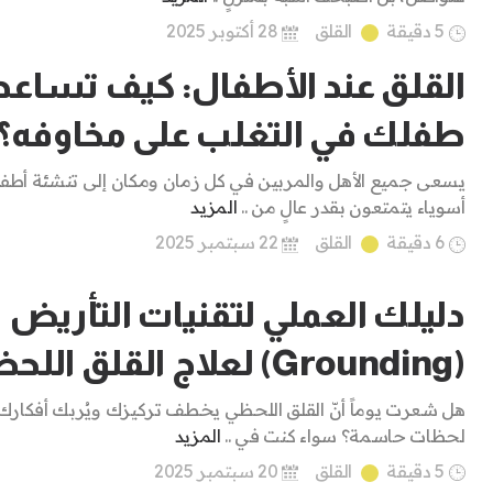
5 دقيقة
القلق
28 أكتوبر 2025
القلق عند الأطفال: كيف تساعد
طفلك في التغلب على مخاوفه؟
يسعى جميع الأهل والمربين في كل زمان ومكان إلى تنشئة أطف
أسوياء يتمتعون بقدر عالٍ من ..
المزيد
6 دقيقة
القلق
22 سبتمبر 2025
دليلك العملي لتقنيات التأريض
(Grounding) لعلاج القلق اللحظي
هل شعرت يوماً أنّ القلق اللحظي يخطف تركيزك ويُربك أفكارك
لحظات حاسمة؟ سواء كنت في ..
المزيد
5 دقيقة
القلق
20 سبتمبر 2025