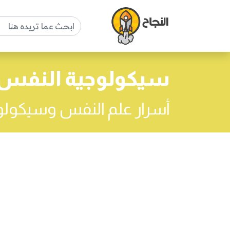
سيكولوجية النفس
أسرار علم النفس وسيكولو