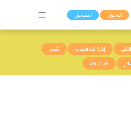
الدخول
التسجيل
لقلق
إدارة التناقضات
نفس
لام
الاسترخاء