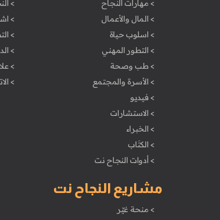
> مهارات النجاح
> الن
> المال والأعمال
> اش
> اسلوب حياة
> ال
> التطور المهني
> ال
> طب وصحة
> علا
> الأسرة والمجتمع
> الا
> فيديو
> الاستشارات
> الخبراء
> الكتَاب
> أدوات النجاح نت
مشاريع النجاح نت
> منحة غيّر