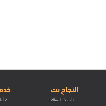
النجاح نت
خدم
> أحدث المقالات
> أعل