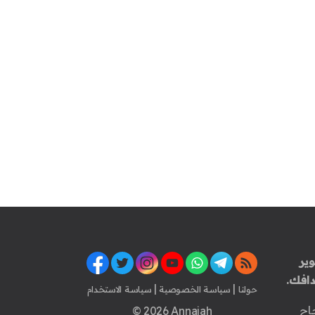
ير
افك.
|
|
حولنا
سياسة الخصوصية
سياسة الاستخدام
اح
© 2026 Annajah