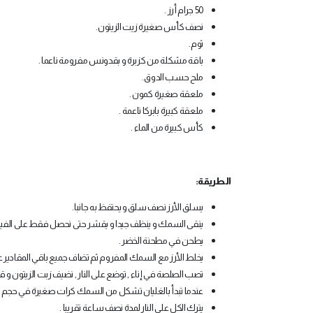
50 جرام أرز .
نصف كأس صغيرة زيت الزيتون.
ثوم.
باقة مشكلة من كزبرة و بقدونس مفرومة ناعما .
ملح حسب الدوق.
ملعقة صغيرة كمون .
ملعقة كبيرة بابركا ناعمة .
كأس كبيرة من الماء .
الطريقة:
يسلق الأرز نصف سلق و يحتفظ به جانبا.
ينقى السمك و ينظف جيدا و يقشر حتى نحصل فقط على الفيلي
يطحن في مطحنة الخضر .
يخلط الأرز مع السمك المفروم ثم تضاف جميع باقي المقادير
تصب الصلصة في إناء , توضع على النار , نضيف زبت الزيتون و ق
عندما تبدأ بالغليان تشكل من السمك كرات صغيرة في حجم الج
يترك الكل علي النار لمدة نصف ساعة تقريبا .