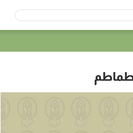
طماطم