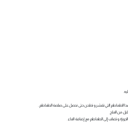
ه.
 عدا الطماطم التي تقشر و تطحن حتى نحصل على صلصة الطماطم .
ليل من الملح
وزة و تضاف إلى الطماطم مع إضافة الماء .