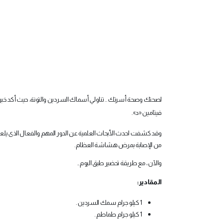
لصحتك وصحة أسرتك .. تناولي أسماك السردين والتونة، حيث أكد خبرا
فيتامين «د».
وقد كشفت احدث الأبحاث العلمية عن الدور المهم والفعال الذى يلعبه 
من الإصابة بمرض هشاشة العظام.
والآن ، مع طريقة تحضير طبق اليوم..
المقادير:
1 كيلو جرام سمك السردين .
1 كيلو جرام طماطم .