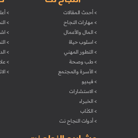
> أحدث المقالات
> أعل
> مهارات النجاح
> الن
> المال والأعمال
> اش
> اسلوب حياة
> ال
> التطور المهني
> ال
> طب وصحة
> علا
> الأسرة والمجتمع
> الا
> فيديو
> الاستشارات
> الخبراء
> الكتَاب
> أدوات النجاح نت