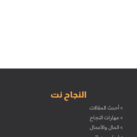
النجاح نت
> أحدث المقالات
> مهارات النجاح
> المال والأعمال