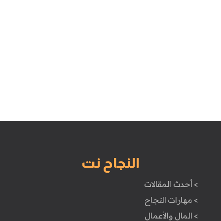
النجاح نت
> أحدث المقالات
> مهارات النجاح
> المال والأعمال