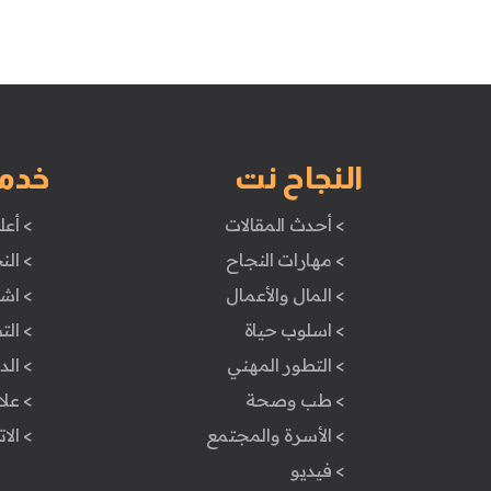
النجاح نت
خدم
> أحدث المقالات
> أعل
> مهارات النجاح
> الن
> المال والأعمال
> اش
> اسلوب حياة
> ال
> التطور المهني
> ال
> طب وصحة
> علا
> الأسرة والمجتمع
> الا
> فيديو