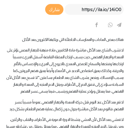
Article Link
شارك
هناك بعض العادات والممارسات الخاطئة التي يرتكبها الكثيرون بعد الأكل
لا تشرب الشاي بعد الأكل مباشرة مادة الكافيين مادة منبهة للجهاز العصبي تؤثر على
المعدة والجهاز الهضمي حيث يسبب ارتخاء العضلة القابضة أسفل المريء مسبباً
ارتخاءها وفتحها والسماح للحمض المعدي بالخروج إلى المريء والإحساس بالألم
والحرقة، وكذلك يعيق امتصاص الحديد في الأمعاء وأيضاً يعيق هضم البروتين،كما
يسبب الإمساك، وبنصح بشرب الشاي بعد الطعام بساعتين * لا تسبح بعد الأكل لأن
السباحة ستؤدي إلى تدفق الدم إلى الأطراف ويقل الدم المتجه إلى المعدة والجهاز
الهضمي، مما يعطل ويؤخر عملية الهضم ويتسبب فيما يسمى عسر الهضم
لا تنم بعد الأكل عند النوم تقل حركة المعدة والجهاز الهضمي عموماً مسبباً عسر
الهضم، فالنوم بعد الأكل مباشرة يحول دون إكمال عملية هضم الطعام بشكل جيد
لا تمشي بعد الأكل لأن المشي ينشط الدورة الدموية في الأطراف والقلب والرئتين،
ومن ثم يقل الدم المتجه للمعدة والجهاز الهضمي مما يعطل ويقلل من نشاطه مسببا