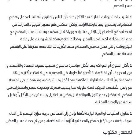
عسر الهضم
لا تشرب المشروبات الغازية بعد الأكل حيث أن الناس يظنون أنها تساعد على هضم
الطعام لما يشعروا بعد تناولها الراحة، ولكن العكس هو صحيح، فوجود الغازات في
المعدة يدفع الطعام إلى الإثني عشرة بدون اكتمال هضمه ويسبب عسر الهضم مع
عدم الاستفادة الكاملة من الغذاء ، وكذلك تحتوي هذه المشروبات على مادة
البيكربونات وهي تقلل حامض المعدة وتفقد الأنزيمات الهاضمة قدرتها على الهضم
مسببة عسر الهضم
لا تأكل الحلوى أو الفواكه بعد الأكل مباشرة فالحلوى تسبب عفونة المعدة والأمعاء، و
من المعروف أن الفاكهة لا تأخذ وقتاً طويلا في الهضم فهي لا تمكث أكثر من 40
دقيقة تقريباً للذلك فاذا تناولنا الفاكهة بعد الأكل مباشرة فسوف تمكث في المعدة
مع باقي الأطعمة المركبة لمدة طويلة مما يسبب تخمرها وحدوث عسر واضطراب في
الهضم ، لذا يفضل عدم تناول الفواكه قبل مضي ساعة إلى ساعتين من الأكل أو قبل
ساعة من الوجبة الغذائية.
لا تتناول المثلجات او المياه الباردة لأنها تؤدي إلى انخفاض درجة حرارة الجسم لأن الماء
سوف يخفف من تركيز حامض المعدة والأنزيمات الهاضمة، ومن ثم يحدث عسر الهض
المصدر: مكتوب