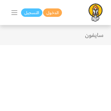
الدخول
التسجيل
سايفون