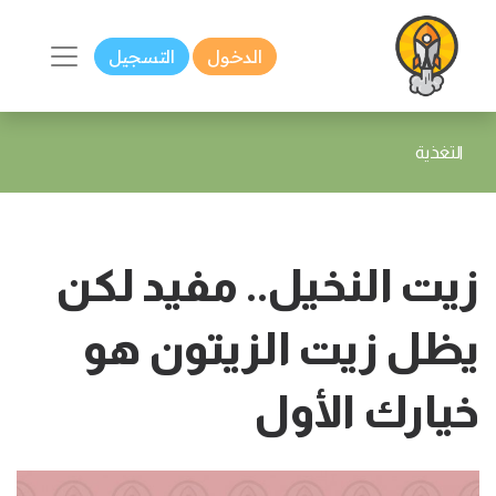
الدخول
التسجيل
التغذية
زيت النخيل.. مفيد لكن
يظل زيت الزيتون هو
خيارك الأول