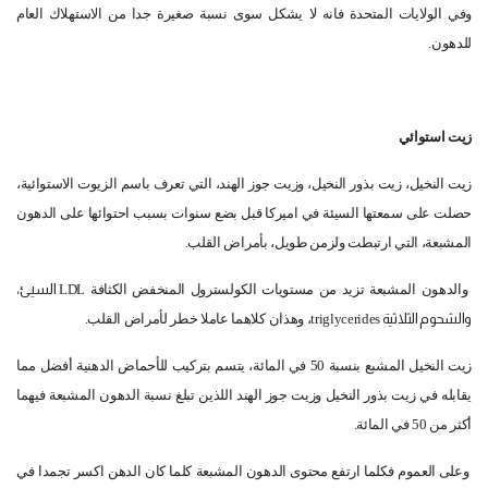
وفي الولايات المتحدة فانه لا يشكل سوى نسبة صغيرة جدا من الاستهلاك العام
للدهون.
زيت استوائي
زيت النخيل، زيت بذور النخيل، وزيت جوز الهند، التي تعرف باسم الزيوت الاستوائية،
حصلت على سمعتها السيئة في اميركا قبل بضع سنوات بسبب احتوائها على الدهون
المشبعة، التي ارتبطت ولزمن طويل، بأمراض القلب.
والدهون المشبعة تزيد من مستويات الكولسترول المنخفض الكثافة
LDL
السيئ،
والشحوم الثلاثية
triglycerides
، وهذان كلاهما عاملا خطر لأمراض القلب.
زيت النخيل المشبع بنسبة 50 في المائة، يتسم بتركيب للأحماض الدهنية أفضل مما
يقابله في زيت بذور النخيل وزيت جوز الهند اللذين تبلغ نسبة الدهون المشبعة فيهما
أكثر من 50 في المائة.
وعلى العموم فكلما ارتفع محتوى الدهون المشبعة كلما كان الدهن اكسر تجمدا في