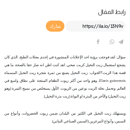
رابط المقال
Article Link
شارك
سؤال: لقد فوجئت برؤية احد الإعلانات المنشورة في إحدى مجلات الطبخ، الذي كان
يشجع استعمال زيت النخيل كزيت صحي. لقد كنت اظن انه ضار حقا بالصحة. ما هي
قصة هذا الزيت؟الجواب: زيت النخيل يصنع من ثمرة شجرة زيت النخيل المسماة
Elaeis guineensis
، وهو واحد من أكثر زيوت الطعام المنتجة على نطاق واسع في
العالم. وتحمل نخلة الزيت نوعين من الزيوت: الأول يستخلص من نسيج الثمرة (وهو
زيت النخيل) والآخر من البذرة او النواة (زيت بذرة النخيل).
ويستهلك زيت النخيل في الكثير من البلدان ضمن زيوت الخضروات، وأنواع من
السمن، وأنواع المرغرين (السمن الصناعي النباتي).