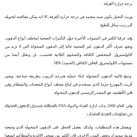
درجة حرارة الغرفة.
وزيت النخيل يكون شبه متجمد في درجة حرارة الغرفة، الا انه يمكن معالجته لتحويله
الى زيت سائل للطبخ.
وقد عرفنا الكثير في السنوات الأخيرة حول التأثيرات الصحية لمختلف أنواع الدهون.
ويعود شرف أكثر الدهون غير الصحية حاليا إلى الدهون المتحولة التي لا تزيد من
الكولسترول المنخفض الكثافة والشحوم الثلاثية فحسب، بل وتقلل أيضا من
مستويات الكولسترول العالي الكثافي (الحميد)
HDL
.
وتنتج غالبية الدهون المتحولة اثناء عملية هدرجة الزيوت بطريقة صناعية. ويعتبر
الزيت المهدرج جزئيا الذي يستخدم في إنتاج مختلف أنواع المعجنات والشطائر وفي
قلي الأطعمة، هو المصدر الرئيسي للدهون المتحولة.
وفي العام 2006 بدات ادارة الغذاء والدواء
FDA
بالمطالبة بتسجيل الدهون المتحولة
في معلومات التغذية للمنتجات.
ويفضل هذه المتطلبات، وكذلك بفضل الحظر على الدهون المتحولة الذي وضعته
مدينة نيويورك وبعض المدن الاخرى، فان الكثير من منتجي الاغذية والمطاعم امتنعوا