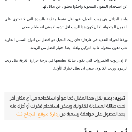
عن استخدام الدهون المتحولة واخذوا يبحثون عن بدائل لها.
واحد البدائل هي زيت النخيل، فهو اقل تشبعا مقارنة بالزبدة التي لا تحتوي على
الدهون المتحولة. الا ان كون هذا الزيت اقل تشبعا لا يعني انه طعام صحي.
ووفقا لخبراء التغذية في هارفارد فان زيت النخيل هو افضل من انواع السمن الحاوية
على دهون متحولة عالية التركيز، ولعله ايضا اختيار افضل من الزبدة.
الا إن زيوت الخضروات التي تكون سائلة بطبيعتها في درجة حرارة الغرفة مثل زيت
الزيتون وزيت الكانولا ، ينبغي ان تظل خيارك الأول!.
تنويه:
يمنع نقل هذا المقال كما هو أو استخدامه في أي مكان آخر
تحت طائلة المساءلة القانونية، ويمكن استخدام فقرات أو أجزاء منه
إدارة موقع النجاح نت
بعد الحصول على موافقة رسمية من