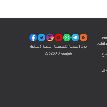
ير
افك.
|
|
حولنا
سياسة الخصوصية
سياسة الاستخدام
اح
© 2026 Annajah
لنا