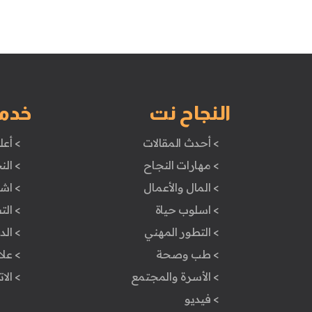
النجاح نت
خدم
> أحدث المقالات
> أعل
> مهارات النجاح
> الن
> المال والأعمال
> اش
> اسلوب حياة
> ال
> التطور المهني
> ال
> طب وصحة
> علا
> الأسرة والمجتمع
> الا
> فيديو