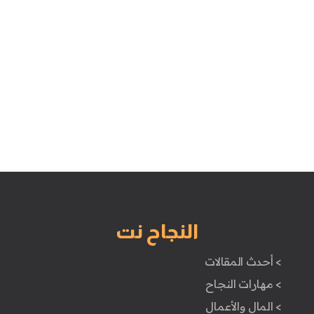
النجاح نت
> أحدث المقالات
> مهارات النجاح
> المال والأعمال