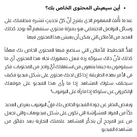
أين سيعيش المحتوى الخاص بك؟
عندما تأْلَفْ المفهوم الذي يقترح أنَّ كلَّ تحديثٍ تنشره منظمتك على
وسائل التواصل الاجتماعي هو بمنزلة محتوى، ستفهم أنَّه يوجد كذلك
العديد من الأماكن التي يمكن أن يعيش هذا المحتوى فيها.
يُعَدُّ التخطيط للأماكن التي ستضع فيها المحتوى الخاص بك مهمَّاً
كذلك لأنَّ ذلك سيوجِّه ردة فعل جمهورك تجاه هذا المحتوى، أي ما
سيقومون به حينما ينتهون من استهلاك أيِّ واحدٍ من المحتويات. فكر
في الأمر بهذه الطريقة: إذا كان لديك محتوى على شكل فيديو فكيف
سيختلف سلوك المشاهد إذا ما رأى هذا الفيديو على موقعك
الإلكتروني عن سلوكه إذا ما رآه على اليوتيوب؟
وبغض النظر عن جودة الفيديو الخاص بك فإنَّ اليوتيوب يعرض العديد
جدَّاً من المواد المشوِّشة التي تكون على شكل فيديوهات والتي تجعل
من غير المرجح أن يتذكَّر المشاهد علامتك التجارية بعد دقائق من
مشاهدة الفيديو.