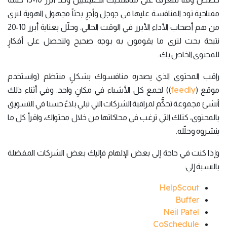
مفتاحية تود المنافسة عليها في جوجل وأجرِ بحثاً مجهول الهوية لترى
من هم أصحاب الأداء الأبرز في الوقت الحالي. وحلّل بعناية أبرز 10-20
نتيجة بحث لترى ما يقومون به بوجه صحيح ولتحصل على أفكارٍ
للمحتوى الخاص بك.
راقب المحتوى الذي يصدره منافسوك بشكلٍ منتظم (واستخدم
feedly
موقع (
)) لجمع كل الأشياء في مكانٍ واحد. وفي أثناء ذلك
أنشئ مجموعة تحكُّم لمراقبة الشركات التي تبلي بلاءً حسنا في التسويق
بالمحتوى، كتلك التي ترغب في محاكاتها من خلال محتواك، واقرأ كل ما
ينشروه وحلّله.
وإذا كنت في حاجة إلى بعض الإلهام فإليك بعض الشركات المفضلة
بالنسبة إلي:
HelpScout
Buffer
Neil Patel
CoSchedule