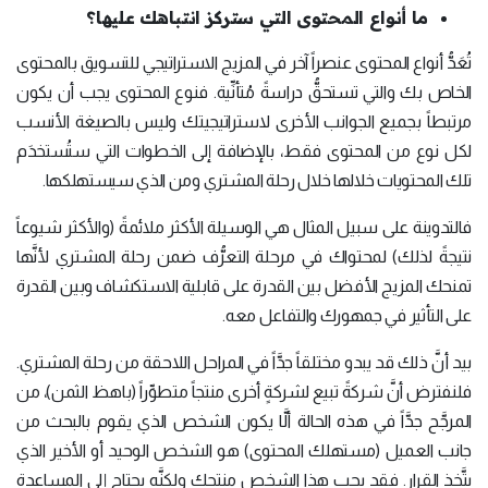
ما أنواع المحتوى التي ستركز انتباهك عليها؟
تُعَدُّ أنواع المحتوى عنصراً آخر في المزيج الاستراتيجي للتسويق بالمحتوى
الخاص بك والتي تستحقُّ دراسةً مُتأنِّية. فنوع المحتوى يجب أن يكون
مرتبطاً بجميع الجوانب الأخرى لاستراتيجيتك وليس بالصيغة الأنسب
لكل نوع من المحتوى فقط، بالإضافة إلى الخطوات التي ستُستخدَم
تلك المحتويات خلالها خلال رحلة المشتري ومن الذي سيستهلكها.
فالتدوينة على سبيل المثال هي الوسيلة الأكثر ملائمةً (والأكثر شيوعاً
نتيجةً لذلك) لمحتواك في مرحلة التعرُّف ضمن رحلة المشتري لأنَّها
تمنحك المزيج الأفضل بين القدرة على قابلية الاستكشاف وبين القدرة
على التأثير في جمهورك والتفاعل معه.
بيد أنَّ ذلك قد يبدو مختلقاً جدَّاً في المراحل اللاحقة من رحلة المشتري.
فلنفترض أنَّ شركةً تبيع لشركةٍ أخرى منتجاً متطوِّراً (باهظ الثمن)، من
المرجَّح جدَّاً في هذه الحالة ألَّا يكون الشخص الذي يقوم بالبحث من
جانب العميل (مستهلك المحتوى) هو الشخص الوحيد أو الأخير الذي
يتَّخذ القرار. فقد يحب هذا الشخص منتجك ولكنَّه يحتاج إلى المساعدة