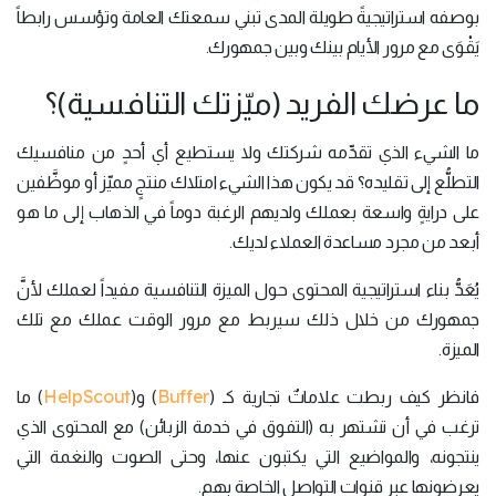
بوصفه استراتيجيةً طويلة المدى تبني سمعتك العامة وتؤسس رابطاً
يَقْوَى مع مرور الأيام بينك وبين جمهورك.
ما عرضك الفريد (ميّزتك التنافسية)؟
ما الشيء الذي تقدِّمه شركتك ولا يستطيع أي أحدٍ من منافسيك
التطلُّع إلى تقليده؟ قد يكون هذا الشيء امتلاك منتجٍ مميّز أو موظَّفين
على درايةٍ واسعة بعملك ولديهم الرغبة دوماً في الذهاب إلى ما هو
أبعد من مجرد مساعدة العملاء لديك.
يُعَدُّ بناء استراتيجية المحتوى حول الميزة التنافسية مفيداً لعملك لأنَّ
جمهورك من خلال ذلك سيربط مع مرور الوقت عملك مع تلك
الميزة.
HelpScout
Buffer
فانظر كيف ربطت علاماتٌ تجارية كـ (
) و(
) ما
ترغب في أن تشتهر به (التفوق في خدمة الزبائن) مع المحتوى الذي
ينتجونه، والمواضيع التي يكتبون عنها، وحتى الصوت والنغمة التي
يعرضونها عبر قنوات التواصل الخاصة بهم.