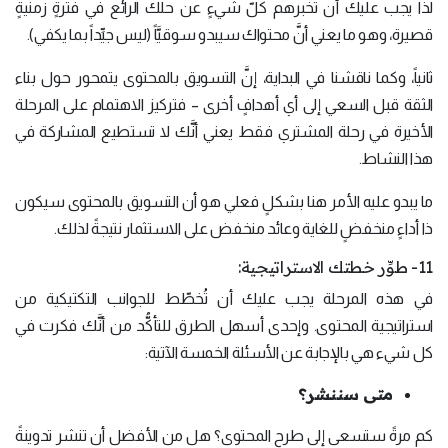
لذا يجب عليك أن تخبرهم كلّ شيءٍ عن حلك الرائع في فترةٍ زمنيةٍ
قصيرة، وهو ما يعني أنَّ محتواك سيبدو سوقيَّاً (ليس جيِّداً بما يكفي).
ثانياً، وكما ناقشنا في البداية، إنَّ التسويق بالمحتوى يتمحور حول بناء
الثقة قبل السعي إلى أي أهدافٍ أخرى – فتركيز الاهتمام على المرحلة
الأخيرة في رحلة المشتري فقط يعني أنَّك لا تستطيع المشاركة في
هذا النشاط.
ما يبدو عليه الأمر هنا بشكلٍ فعلي هو أن التسويق بالمحتوى سيكون
ذا أداءٍ منخفضٍ للغاية وعائد منخفض على الاستثمار نتيجةً لذلك.
11- طوِّر خطتك الاستراتيجية:
في هذه المرحلة يجب عليك أن تُخطّط للجوانب التكتيكية من
استراتيجية المحتوى. وإحدى أسهل الطرق للتأكُّد من أنَّك فكرت في
كل شيء هي بالإجابة عن الأسئلة الخمسة الآتية:
متى سننشر؟
كم مرةً ستسعى إلى طرح المحتوى؟ هل من الأفضل أن تنشر تدوينةً