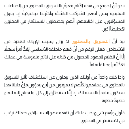
يبدو أنَّ الجميع في هذه الأيام مغرمٌ بالتسويق بالمحتوى من الصناعات
التقليدية وحتى أصغر الشركات الناشئة وأكثرها ديناميكيةً، إذ يقول
المسوِّقون، على اختلافهم، أنَّهم يخططون للاستثمار في المحتوى
تخطيطاً أكبر.
التسويق بالمحتوى
بيد أنَّ
لا يزال يسبب الإرباك للعديد من
الأشخاص. فعلى الرغم من أنَّ فهم منطقه الأساسي يُعَدُّ أمراً سهلاً
إلَّا أنَّ تنظيم الجهود للحصول من خلاله على نتائج ملموسة في عملك
يُعَدُّ أمراً مختلفاً تماماً.
وإذا كنت واحداً من أولئك الذين يبحثون عن استكشاف تأثير التسويق
بالمحتوى في عملهم ولكنَّهم لا يعرفون من أين يبدؤون فإنَّ دليلنا هذا
سيكون مفيداً بالنسبة لك، إذ إنَّنا سنتطرَّق إلى كل ما تحتاج إليه للبدء
خطوةً خطوة.
فأول وأهم شيءٍ يجب عليك أن تفهمه هو السبب الذي يجعلك ترغب
في الاستثمار في المحتوى.