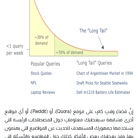
إنَّ قضاءَ وقتٍ كافٍ على موقع (Quora)، أو (Reddit)، أو أي مواقع
أخرى مشابهة سيعطيك معلوماتٍ حول المصطلحات الرئيسة التي
يستخدمها جمهورك المستهدف للحديث عن المواضيع التي يهتمون
بها، وقد يعطيك بعض الأفكار كذلك حول المواضيع والأسئلة التي