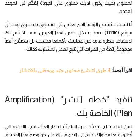
المحتوى بحيث يكون لديك محتوى عالي الجودة يُقدَّم في الموعد
المحدد.
أنا لست الشخص الوحيد الذي يعمل في التسويق بالمحتوى ويجد أن
موقع (Trello) مفيدٌ بشكلٍ خاص لهذا الغرض، فهو لا يتيح لك
الاحتفاظ بنظرة عامة عن عمليتك بأكملها فحسب بل يتضمَّن أيضاً
مجموعةً رائعةً من الميزات التي تتيح العمل المشترك كذلك.
اقرأ أيضاً:
4 طرق لتنشئ محتوى جيّد ويحظى بالانتشار
تنفيذ "خطة النشر" (Amplification
Plan) الخاصة بك:
انسَ القاعدة التي تتحدَّث عن البناء ثمَّ انتظار العائد، ففي اللحظة التي
تُطلق فيها محتواك تحتاج إلى البدء في العمل نحو وضع هذا المحتوى