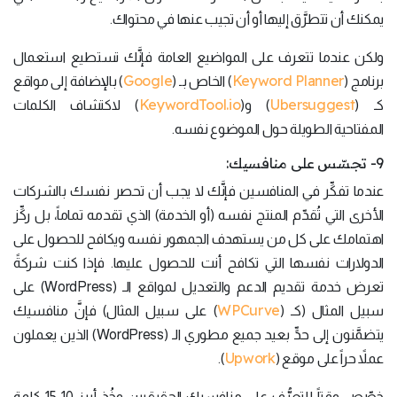
يمكنك أن تتطرَّق إليها أو أن تجيب عنها في محتواك.
ولكن عندما تتعرف على المواضيع العامة فإنَّك تستطيع استعمال
Google
Keyword Planner
برنامج (
) الخاص بـ (
) بالإضافة إلى مواقع
KeywordTool.io
Ubersuggest
كـ (
) و(
) لاكتشاف الكلمات
المفتاحية الطويلة حول الموضوع نفسه.
9- تجسّس على منافسيك:
عندما تفكِّر في المنافسين فإنَّك لا يجب أن تحصر نفسك بالشركات
الأخرى التي تُقدّم المنتج نفسه (أو الخدمة) الذي تقدمه تماماً، بل ركِّز
اهتمامك على كل من يستهدف الجمهور نفسه ويكافح للحصول على
الدولارات نفسها التي تكافح أنت للحصول عليها. فإذا كنت شركةً
تعرض خدمة تقديم الدعم والتعديل لمواقع الـ (WordPress) على
WPCurve
سبيل المثال (كـ (
) على سبيل المثال) فإنَّ منافسيك
يتضمَّنون إلى حدٍّ بعيد جميع مطوري الـ (WordPress) الذين يعملون
Upwork
عملاً حراً على موقع (
).
خصّص وقتاً للتعرُّف على منافسيك الحقيقيين وخُذ أبرز 10-15 كلمة