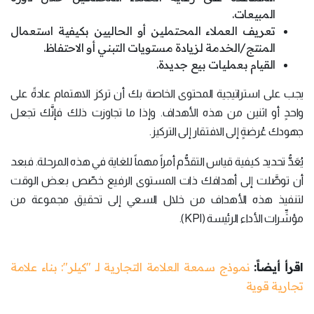
المبيعات.
تعريف العملاء المحتملين أو الحاليين بكيفية استعمال
المنتج/الخدمة لزيادة مستويات التبني أو الاحتفاظ.
القيام بعمليات بيع جديدة.
يجب على استراتيجية المحتوى الخاصة بك أن تركز الاهتمام عادةً على
واحدٍ أو اثنين من هذه الأهداف. وإذا ما تجاوزت ذلك فإنَّك تجعل
جهودك عُرضةٍ إلى الافتقار إلى التركيز.
يُعَدُّ تحديد كيفية قياس التقدُّم أمراً مهماً للغاية في هذه المرحلة. فبعد
أن توصَّلت إلى أهدافك ذات المستوى الرفيع خصّص بعض الوقت
لتنفيذ هذه الأهداف من خلال السعي إلى تحقيق مجموعة من
مؤشِّرات الأداء الرئيسة (KPI).
اقرأ أيضاً:
نموذج سمعة العلامة التجارية لـ "كيلر": بناء علامة
تجارية قوية