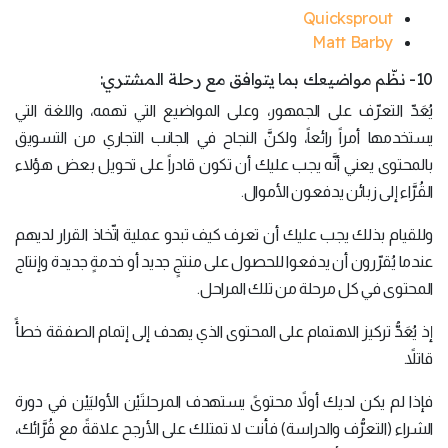
Quicksprout
Matt Barby
10- نظّم مواضيعك بما يتوافق مع رحلة المشتري:
يُعَدّ التعرّف على الجمهور، وعلى المواضيع التي تهمه، واللغة التي
يستخدمها أمراً رائعاً، ولكنَّ النجاح في الجانب التجاري من التسويق
بالمحتوى يعني أنَّه يجب عليك أن تكون قادراً على تحويل بعض هؤلاء
القُرَّاء إلى زبائن يدفعون الأموال.
وللقيام بذلك يجب عليك أن تعرف كيف تبدو عملية اتّخاذ القرار لديهم
عندما يُقرّرون أن يدفعوا للحصول على منتجٍ جديد أو خدمةٍ جديدة وإنتاج
المحتوى في كل مرحلة من تلك المراحل.
إذ يُعَدُّ تركيز الاهتمام على المحتوى الذي يهدف إلى إتمام الصفقة خطأً
قاتلاً.
فإذا لم يكن لديك أولاً محتوىً يستهدف المرحلتَيْن الأوليَيْن في دورة
الشراء (التعرُّف والدراسة) فأنت لا تمتلك على الأرجح علاقةً مع قُرَّائك،