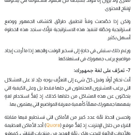
مغزى ولا يرون إلَّا فوائد بسيطة من الجهود المحمومة التي يبذلونها
لإنتاج المحتوى.
ولكن إذا خصّصتَ وقتاً لتطبيق طرائق اكتشاف الجمهور ووضع
استراتيجية وخطّة لتنفيذ هذه الاستراتيجية فإنَّك ستجد هذه الخطوة
أسهل بكثير.
ورغم ذلك ستبقى في حاجةٍ إلى تسخير الوقت والجهد إذا ما أردت إيجاد
مواضيع يرغب جمهورك في استهلاكها.
7- تعرَّف على لغة جمهورك:
أنتَ تحتاج أولاً وقبل كلِّ شيء إلى التعرُّف بوجه جيّد لا على المشاكل
التي يرغب المشترون المحتملون في حلها فقط بل وعلى الكيفية التي
يتحدّثون عن هذه المشاكل من خلالها كذلك. إذ يُعَدُّ استخدام لغةٍ
يفهمها جمهورك مهمَّاً كأهمية معرفة المواضيع التي يهتمون بها.
ولحسن الحظ ثمَّة عدد كبير من الأماكن التي تستطيع فيها مقابلة
Quora
القراء من خلال الإنترنت. إذ يُعَدُّ موقع (
) أحد الأماكن العظيمة
والأدوات الرائعة للبحث ولكن ثمَّة العديد من منتديات النقاش، كموقع