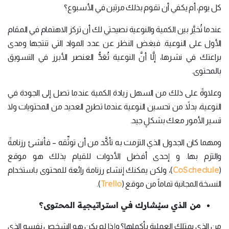
كل يوم، أم يكفي أن تقوم بذلك مرتين في الأسبوع؟
عندما تُخيَّر بين الكمية والنوعية نصيحتي لك أن تركز الاهتمام في المقام
الأول على النوعية. فبغض النظر عن عدد المواد التي تنتجها ومدى
براعتك في نشرها، إلَّا أنَّ النوعية تُعَدُّ العنصر الأبرز في التسويق
بالمحتوى.
وعلاوةً على ذلك من السهل زيادة الكمية عندما تصل إلى الجودة في
النوعية، بدلاً من تحسين النوعية عندما تطرح العديد من المحتويات ولا
تسير الأمور معك بشكلٍ جيد.
ومهما كان الجدول الذي التزمت به تأكَّد من أن توثِّقه – فأنشئ رزنامةً
والتزم بها. و إحدى أفضل الأدوات للقيام بذلك هو موقع
CoSchedule
(
)، ولكن يمكنك إنشاء رزنامة رائعة للمحتوى باستخدام
Trello
النسخة المجانية تماماً من موقع (
).
من الذي سيُشارك في استراتيجية المحتوى؟
من الذي يمتلك العملية بأكملها؟ وإذا لم يكن هو الشخص نفسه الذي