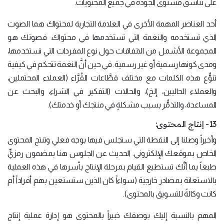
على تناسق مستوى الجودة في جميع المحتويات.
أحد العناصر المهمة الأخرى في العلامة التجارية لمحتواك هما الصوت
الذي تستخدمه والنغمة التي تستخدمها في محتواك. فصوتك هو
المجموعة الأشمل من الاتفاقات حول نوع المفردات التي تستخدمها،
ومدى كونها رسمية أو غير رسمية. في حين أنَّ النغمة تتحكم في كيفية
تنوُّع هذه الكلمات مع مختلف قطَّاعات القُرَّاء (العملاء المحتملين،
والعملاء الحاليين، إلخ)، والحالات (التفكير في الشراء، والبحث عن
المساعدة، والتذمُّر بسبب مشكلةٍ في منتجك أو خدمتك).
13- إنتاج المحتوى:
وأخيراً وصلنا إلى النقطة التي ستجلس فيها بوجه فعلي وتنتج المحتوى
الخاص بموقعك الإلكتروني. الحديث عن الجلوس هنا بمضمون رمزيٍّ
طبعاً بما أنَّك تستطيع القيام بمرحلة الإنتاج بأسرها في هذه العملية
بالاستعانة بمصادر خارجية (سواءاً كان الذين ستستعين بهم أفراداً أم
كانت وكالةً للتسويق بالمحتوى).
المهم بالنسبة إليك بوصفك خبيراً بالمحتوى هو إدارة عملية إنتاج