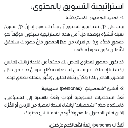
استراتيجية التسويق بالمحتوى:
1- تحديد الجمهور المُستهدَف:
يجب على كلِّ استراتيجيةٍ للمحتوى أن تبدأ بالجمهور. إذ إنَّ كلَّ محتوىً
بعينه تُنشؤه بوصفه جزءاً من هذه الاستراتيجية سيكون موجَّهاً نحو
جمهورٍ مُحدَّد، وإذا لم تعرف من هذا الجمهور فإنَّ جهودك ستخفق
لأنَّها لن تكون جهوداً موجَّهة.
قد يكون جمهور المحتوى الخاص بك مختلفاً عن قاعدة زبائنك الحاليين
(لا سيّما إذا ما كنت ترغب في استهداف قطَّاعٍ سوقيٍّ جديد من خلال
المحتوى الخاص بك)، ولكنَّ زبائنك الحاليين يُعدُّون نقطة انطلاقٍ جيدة.
2- أنشئ "شخصياتٍ" (personas) تسويقية:
تُعَدّ الشخصيات التسويقية أدواتٍ رائعةً بالنسبة إلى المسوِّقين،
فاستخدم هذه "الشخصيات" لإنشاء نسخة نمطية من الزبائن أو القُرَّاء
الذين تحلم بالحصول عليهم وتذكَّرهم عندما تنشئ محتواك.
تُعَدُّ الـ (personas) رائعةً لأنَّها تخدم غرَضَيْن: