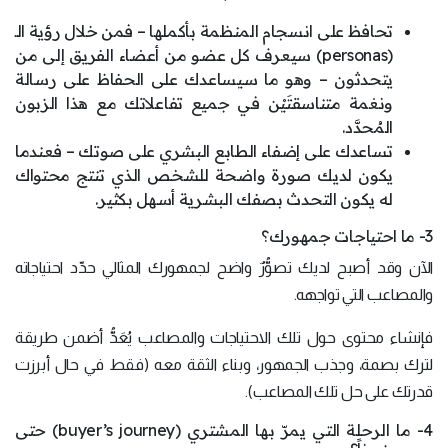
تحافظ على انسجام المنظمة بأكملها – فمن خلال رؤية الـ
(personas) سيعرف كل عضو من أعضاء الفريق إلى من
يتحدثون – وهو ما سيساعدك على الحفاظ على رسالة
ونغمة متناسقتَيْن في جميع تفاعلاتك مع هذا الزبون
المُحدَّد.
تساعدك على إضفاء الطابع البشري على صوتك – فعندما
يكون لديك صورة واضحة للشخص الذي تنتج محتواك
له يكون التحدث بصفك البشرية أسهل بكثير.
3- ما احتياجات جمهورك؟
الآن وقد أصبح لديك تصوُّرٌ واضح لجمهورك المثالي حدّد احتياجاته
والمصاعب التي تواجهه.
فإنشاء محتوى حول تلك الاحتياجات والمصاعب يُعَدُّ أضمن طريقة
لترك بصمة، وجذب الجمهور، وبناء الثقة معه (فقط في حال أبرزت
قدرتك على حل تلك المصاعب).
4- ما الرحلة التي يمرّ بها المشتري (buyer’s journey) حتى