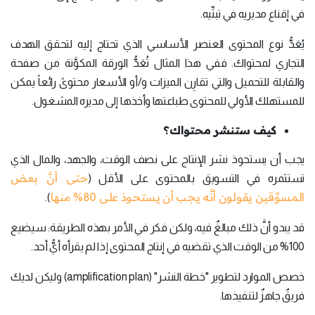
في إقناع مديريه في تبنِّيه.
يُعَدُّ نوع المحتوى العنصر الأساسي الذي تحتاج إليه لتحقق الهدف
التجاري لمحتواك. ففي هذا المثال تُعَدُّ الورقة المكوَّنة من صفحة
والقابلة للتحميل والتي تقارِن الميزات و/أو الأسعار محتوىً رائعاً يمكن
للمستهلك الأولي للمحتوى طباعتها وأخذها إلى مديره المشغول.
كيف ستنشر محتواك؟
يجب أن يستحوذ نشر الإنتاج على نصف الوقت، والجهد، والمال الذي
حتى أنَّ بعض
تستثمره في التسويق بالمحتوى على الأقل (
المسوِّقين يقولون أنَّه يجب أن يستحوذ على 80% منها
).
قد يبدو أنَّ ذلك مبالغٌ فيه، ولكن فكر في الأمر بهذه الطريقة: سيضيع
100% من الوقت الذي تقضيه في إنتاج المحتوى إذا لم يقرأه أيُّ أحد.
خصص الموارد لتطوير "خطة النشر" (amplification plan) وليكن لديك
فريقٌ جاهزٌ لتنفيذها.