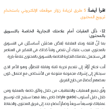
اقرأ أيضاً:
5 طرق لزيادة زوّار موقعك الإلكتروني باستخدام
ترويج المحتوى
12- ذلّل العقبات أمام علامتك التجارية الخاصة بالتسويق
بالمحتوى:
بما أنَّ الثقة وبناء العلاقة يُعَدَّان هدَفَيْن أساسيَّيْن في التسويق
بالمحتوى، فيجب عليك أن تقضي وقتاً كذلك في التفكير في العناصر
التي ستجعل علامتك التجارية الخاصة بالتسويق بالمحتوى علامةً بارزة.
أنت تحتاج أوَّلاً إلى تقديم تجربة ثابتة وقابلة للتطوُّر، وهو الأمر الذي
سيحتاج إلى إشراك مجموعة متنوعة من الأشخاص مع احتمال كون
بعضهم أعضاءً من خارج الفريق.
وثِّق جميع العمليات والاتفاقيات من خلال وثائق خاصة بالعملية ومن
خلال دليل أسلوب (style guide) خاص بها، فهذا سيتيح لك توسيع
عملياتك توسيعاً سريعاً، وضمَّ أعضاءٍ جدد إلى فريق المحتوى، والحفاظ