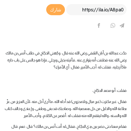
Article Link
شارك
حدّث عبدالله بن أبان الثقفي رضي الله عنه قال : وجّهني الحجّاج في طلب أنس بن مالك
رضي الله عنه فظننت أنه يتوارى عنه , فأتيته بخيلي ورجلي , فإذا هو جالس على باب داره
مادّاً رجليه ، فقلت له : أجب الأمير، فقال : أي الأمراء ؟
فقلت : أبو محمد الحجّاج ،
فقال : غير مكترث (غير مبال ولامحزون) قد أذله الله ، ما أرى أذل منه ، لأن العزيز من عزّ
بطاعة الله والذليل من ذل بمعصية الله ، وصاحبك قد بغى وطغى ، وإعتدى وخالف كتاب
الله والسنه ، والله لينتقم الله منه فقلت له : أقصر عن الكلام ، وأجب الأمير
فقام معنا حتى حضر بين يدي الحجّاج ، فقال له :أنت أنس بن مالك ؟ قال : نعم. قال