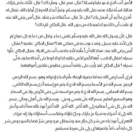
الأمير: أنت الذي تدعو علينا وتسبّنا ؟ قال : نعم. قال : وممّ ذاك ؟ قال : لأنك عاص لربّك ,
مخالفٌ لسنّة نبيّك محمد صلى الله عليه وسلم ، وتعزّ أعداء الله وتذلّ أولياء الله ، فقال له
: أتدري ما أريد أن أفعل بك ؟ قال : لأ. قال : سأقتلك شر قتله , قال أنس رضي الله عنه :
لو علمت أن ذلك بيدك لعبدتك من دون الله . قال الحجّاج : لمً ذاك ؟
قال : لأن رسول الله صلى الله عليه وسلّم علمني دعاء , وقال من دعا به كل صباح لم
يكن لأحد عليه سبيل , وقد دعوت به في صباحي هذا !! فقال الحجّاج : علمنيه !! فقال
أنس رضي الله عنه : معاذ الله أن أعلّمه لأحد مادمت أنت في الحياة , فقال الحجّاج : خلّوا
سبيله ! فقال الحاجب : أيها الأمير لنا في طلبه كذا وكذا يوما حتى أخذناه فكيف نخلّي
سبيله ؟ قال الحجّاج : لقد رأيت على عاتقه أسدين عظيمين فاتحين أفواههما .
ثم إن أنسا رضي الله عنه لما حضرته الوفاة علّم الدعاء لإخوانه وهو : بسم الله الرحمن
الرحيم , بسم الله خير الأسماء بسم الله الذي لا يضر مع إسمه أذى بسم الله الكافي ,
بسم الله المعافي , بسم الله الذي لا يضر مع اسمه شيء في الأرض ولا في السماء
وهو السميع العليم , بسم الله على نفسي وديني .. وبسم الله على أهلي ومالي ، بسم
الله على كل شي أعطانيه ربّي ، الله أكبر .. الله أكبر .. الله أكبر أعوذ بالله مما أخاف وأحذر
،الله ربّي لا أشرك به شيئا عز جارك ، وجلّ ثناؤك وتقدّست أسماؤك ولا إله غيرك ,
اللهم إني أعوذ بك من شر كل جبّار عنيد وشيطان مريد ومن شرّ قضاء السوء ومن شر
كل دابة أنت اخذُ بناصيتها إن ربّي على صرط مستقيم .