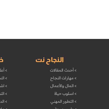
النجاح نت
خ
> أحدث المقالات
> أعل
> مهارات النجاح
> الن
> المال والأعمال
> اش
> اسلوب حياة
> ال
> التطور المهني
> ال