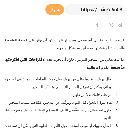
Article Link
شارك
الشخير، بالإضافة إلى أنه يشكل مصدر إزعاج، يمكن أن يؤثّر على الصحة العاطفية
والجسدية للمشخر والمحيطين به بشكل ملحوظ.
الاقتراحات التي اقترحتها
إذا كنت تعاني من الشخير المزمن، حاول أن تجرب هذه
مؤسسة النوم الوطنية:
1.
قلل وزنك – عندما تقلل من وزنك تقل كمية الإيداعات الدهنية في الحنجرة
والتي يمكن أن تعرقل المسار التنفسي وتسبّب الشخير.
2.
نم على جانبك بدلا من ظهرك.
3.
تفاد تناول الكحول قبل النوم، وتوقّف عن التدخين، فكلاهما يسبب الشخير.
4.
حاول استعمال شريط تنفّسي للأنف، المصمّم لإبقاء خياشيمك مفتوحة أثناء
النوم.
5.
اسأل طبيبك أو طبيب أسنانك حول الأدوات الطبية التي يمكن أن تساعدك