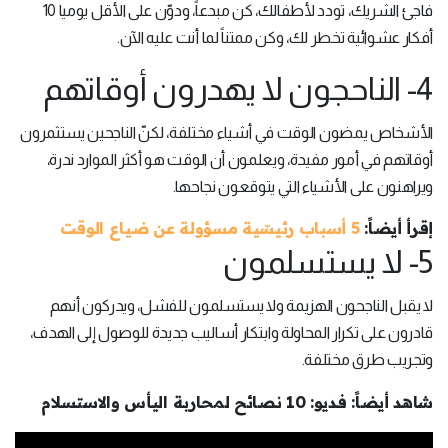
فاجئ الشريك، تودد لأطفالك، كن مبدعاً، ودوّن على الأقل يوميا 10
أفكار عشوائية تخطر لك، وكن ممتناً لما أنت عليه الآن.
4- الناحجون لا يهدرون أوقاتهم
الأشخاص يمضون الوقت في أشياء مختلفة، لكنّ الناجحين يستثمرون
أوقاتهم في أمور مفيدة، ويعلمون أن الوقت هو أكثر الموارد ندرة،
ويراهنون على الأشياء التي يتوقعون نجاحها.
إقرأ أيضاً:
5 أسباب رئيسّية مسؤولة عن ضياع الوقت
5- لا يستسلمون
لا يقبل الناجحون الهزيمة ولا يستسلمون للفشل، ويدركون أنهم
قادرون على تكرار المحاولة وابتكار أساليب جديدة للوصول إلى الهدف،
وتجريب طرق مختلفة.
شاهد أيضاً: فديو: 10 نصائح لمحاربة اليأس والاستسلام