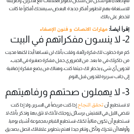
فالإصغاء هو شكل من أشكال تطوير العلاقات مع الآخرين، وطريقة
للاستعانة بهم لتطوير أفكار جديدة. البعض سيمنحك أفكاراً ما كانت
لتخطر على بالك.
إقرأ أيضاً:
مهارات الانصات و فنون الإصغاء
2- لا ينسون مفكراتهم في البيت
كم مرة خطرت لك فكرة رائعة، وقلت بأنك لن تنساها أبدا، لكنها محيت
من ذاكرتك في ما بعد. من الضروري حمل مفكرة صغيرة في الجيب،
لتدوين أي شيء يخطر لك حيثما كنت، وهناك من يضع مفكرة إضافية
إلى جانب سريره للتدوين قبل النوم.
3- لا يهملون صحتهم ورفاهيتهم
تحقق النجاح
لا تستطيع أن
إذا كنت مريضاً في السرير، ولا إذا كنت
تقضي الليل في التفتيش برسائل زوجتك لأنك لا تثق بها، وتذكر بأنك لا
تستطيع أن تكون مثالياً، لكنك تستطيع القيام بمجموعة أشياء يوميا،
وأولها أن تتحرك وتأكل وتنام جيدا. اهتم بتطوير علاقاتك، اتصل بصديق،