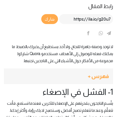
رابط المقال
Article Link
شارك
لا توجد وصفة جاهزة للنجاح، ولا أحد يستطيع أن يخبرك بالضبط ما
يمكنك فعله للوصول إلى الأهداف. مستخدمو Quora شاركوا
مجموعة من الأفكار حول الأشياء التي على الناجحين تجنبها.
فهرس +
1- الفشل في الإصغاء
يتّسم الناجحون بقدرتهم على الإصغاء للآخرين، فعندما تستمع، فأنت
تتعلّم، وعندما تتعلم تصبح أفضل، وستصبح لديك رؤية، وأكثر إبداعا.