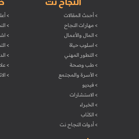
النجاح نت
خ
> أحدث المقالات
> أعل
> مهارات النجاح
> الن
> المال والأعمال
> اش
> اسلوب حياة
> ال
> التطور المهني
> ال
> طب وصحة
> علا
> الأسرة والمجتمع
> الا
> فيديو
> الاستشارات
> الخبراء
> الكتَاب
> أدوات النجاح نت