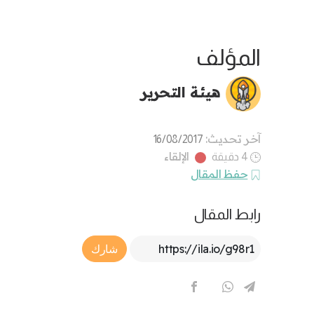
المؤلف
هيئة التحرير
آخر تحديث:
16/08/2017
الإلقاء
4 دقيقة
حفظ المقال
رابط المقال
Article Link
شارك