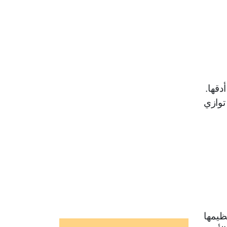
دقها.
توازي
ظيمها