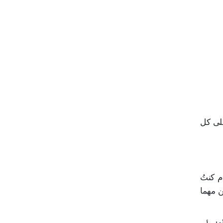
على كل
م كنتُ
ن مهما