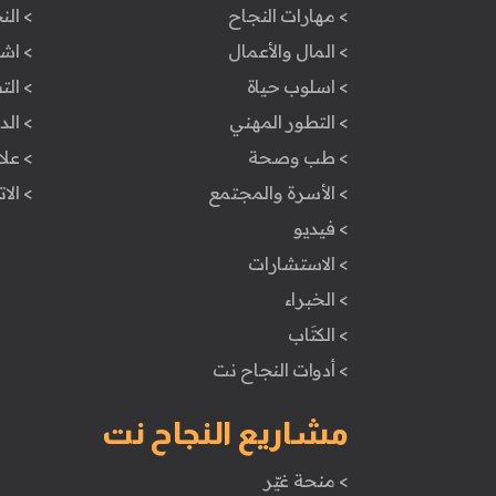
> مهارات النجاح
> الن
> المال والأعمال
> اش
> اسلوب حياة
> ال
> التطور المهني
> ال
> طب وصحة
> علا
> الأسرة والمجتمع
> الا
> فيديو
> الاستشارات
> الخبراء
> الكتَاب
> أدوات النجاح نت
مشاريع النجاح نت
> منحة غيّر