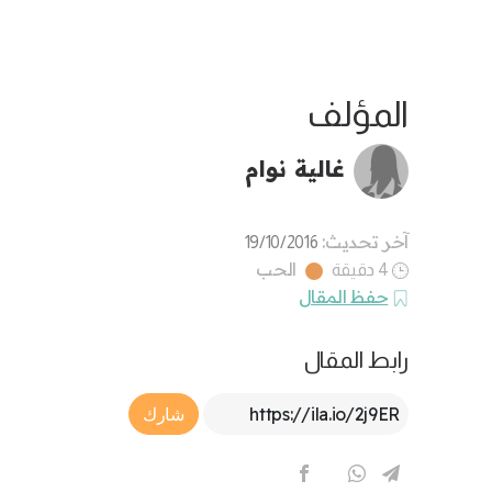
المؤلف
غالية نوام
آخر تحديث:
19/10/2016
الحب
4 دقيقة
حفظ المقال
رابط المقال
Article Link
شارك