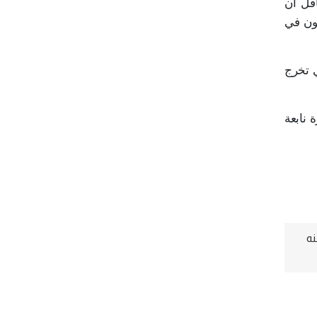
أقل أن
كون في
 تخرج
 نابعة
نه