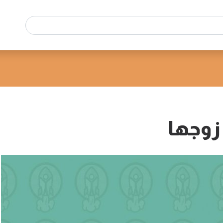
زوجها