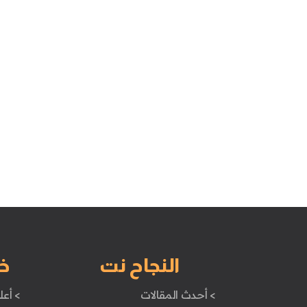
النجاح نت
خ
> أحدث المقالات
> أعل