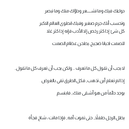
دواءك فيك وما تشـــــعر وداؤك منك وما تبصر
وتحسب أنك جرم صغير وفيك انطوى العالم الاكبر
كل شئ إذا كثر رخص إلا الأدب فإنه إذا كثر غلا
للصمت احيانا ضجيج..يطحن عظام الصمت
لا يجب أن تقول كل ما تعرف ... ولكن يجب أن تعرف كل ما تقول..
إذا لم تعلم أين تذهب , فكل الطرق تفي بالغرض
يوجد دائماً من هو أشقى منك , فابتسم
يظل الرجل طفلاً , حتى تموت أمه , فإذا ماتت ، شاخ فجأة