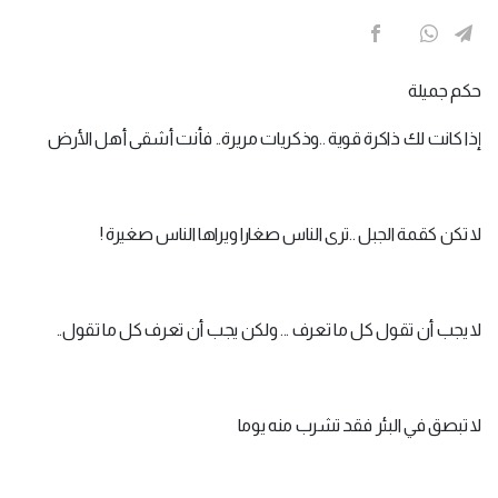
حكم جميلة
إذا كانت لك ذاكرة قوية ..وذكريات مريرة.. فأنت أشقى أهل الأرض
لا تكن كقمة الجبل ..ترى الناس صغارا ويراها الناس صغيرة !
لا يجب أن تقول كل ما تعرف ... ولكن يجب أن تعرف كل ما تقول..
لا تبصق في البئر فقد تشرب منه يوما