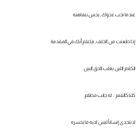
عندما تحب عدوك , يحس بتفاهته
إذا طعنت من الخلف , فاعلم أنك في المقدمة
الكلام اللين يغلب الحق البين
كلنا كالقمر .. له جانب مظلم
لا تتحدى إنساناً ليس لديه ما يخسره