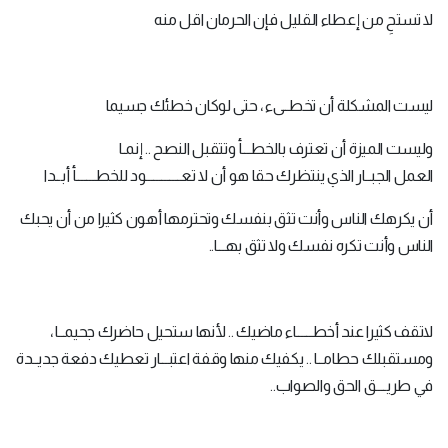
لا تستحِ من إعطاء القليل فإن الحرمان اقل منه
ليست المشكلة أن تخطــىء ، حتى لوكان خطئك جسيما
وليست الميزة أن تعترف بالخطـــأ وتتقبل النصح .. إنمـا
العمل الجبــار الذي ينتظرك حقا هو أن لا تعـــــــــــــود للخطـــــــأ أبــدا
أن يكرهك الناس وأنت تثق بنفسك وتحترمها أهون كثيرا من أن يحبك
الناس وأنت تكره نفسك ولا تثق بهـــا..
لاتقف كثيرا عند أخطــــــاء ماضيك .. لأنها ستحيل حاضرك جحيمــا ،
ومستقبلك حطامــا .. يكفيك منها وقفة اعتبـــار تعطيك دفعة جديــدة
في طريــــق الحق والصواب..