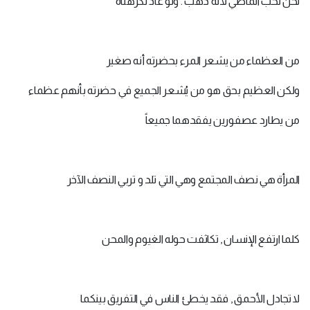
نحن نحب الماضي لأنه ذهب . ولو عاد لكرهناه
من العظماء من يشعر المرء بحضرته أنه صغير
ولكن العظيم بحق هو من يُشعر الجميع في حضرته بأنهم عظماء
من يطارد عصفورين يفقدهما جميعاً
المرأة هي نصف المجتمع وهي التي تلد و تربي النصف الآخر
كلما ارتفع الإنسان , تكاثفت حوله الغيوم والمحن
لا تجادل الأحمق , فقد يخطئ الناس في التفريق بينكما