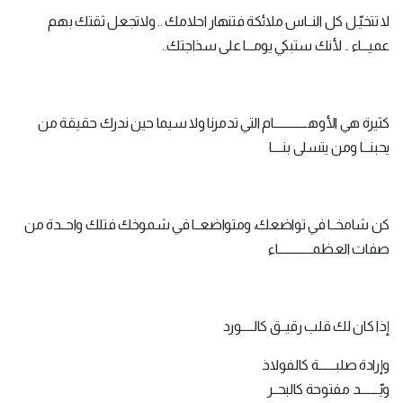
لا تتخيّـل كل النــاس ملائكة فتنهار احلامك .. ولاتجعل ثقتك بهم
عميـــاء .. لأنك ستبكي يومـــا على سذاجتك..
كثيرة هي الأوهــــــــــــــام التي تدمرنا ولا سيما حين ندرك حقيقة من
يحبنـــا ومن يتسلى بنــــا
كن شامخــا في تواضعك، ومتواضعــا في شموخك فتلك واحــدة من
صفات العظمــــــــــــــاء
إذا كان لك قلب رقيــق كالـــــورد
وإرادة صلبـــــــة كالفولاذ
ويّــــــــد مفتوحة كالبحــر