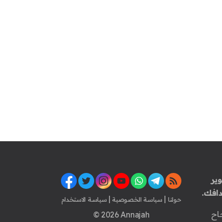
ير
افك.
|
|
حولنا
سياسة الخصوصية
سياسة الاستخدام
اح
© 2026 Annajah