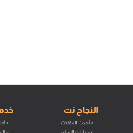
النجاح نت
خدم
> أحدث المقالات
> أعل
> مهارات النجاح
> الن