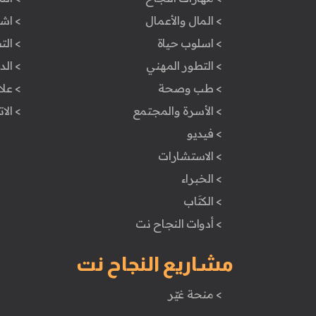
> المال والأعمال
> اش
> اسلوب حياة
> ال
> التطور المهني
> ال
> طب وصحة
> علا
> الأسرة والمجتمع
> الا
> فيديو
> الاستشارات
> الخبراء
> الكتَاب
> أدوات النجاح نت
مشاريع النجاح نت
> منحة غيّر