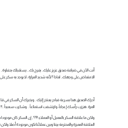
أنت الآن في ضيافة صديق عزيز عليك.. يفرح بك... يستقبلك بحفاوة.. ي
الامتعاض على وجهك.. لماذا ؟ لأنه شديد المرارة ، لا يوجد به سكر على ا
أدرك الصديق هذا بسرعة فبادر يعتذر إليك .. ويخبرك أن السكر في قاع 
المرة..هززت رأسك إعجاباً ، وارتشفت استمتاعاً . . وشكرت سعيداً ..!!
ولكن ما علاقة السكر بالعميل أو العملاء !!؟؟ , إن السكر كان موجودا 
العلاقة المميزة والمحترمة بيننا وبين عملائنا تكون موجودة أصلا ولكن ت