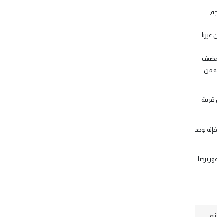
ة,
 غيرنا
المضيف
ة من
 قريبة
إنه يوجد
وز برضا
نه