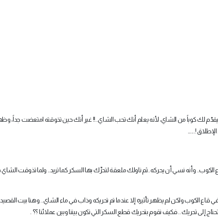
قدّم لك كوباً من الشاي، لأنه يعلم أنك تحب الشاي..!! غير أنك حين تذوقته امتعضت جداً، وظ
لإطلاق !...…
الكوب.. وأنه نسي أن يحركه..ثم ناولك ملعقة لتحرِّك بها السكر كما تريد.. ولما تذوقت الشاي
في قاع الكوب ولكن لم يظهر تأثيره إلا عندما تم تحريكه وذاب في ماء الشاي.. وهنا بيت القصيد 
حتاج إلى تحريك .. فكيف نقوم بتحريك قطع السكر التي تكون بيننا وبين عملائنا ؟؟ .