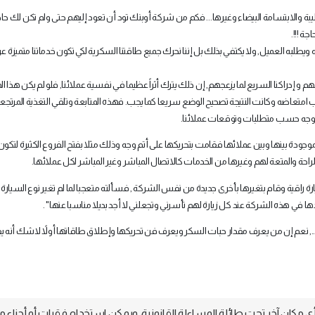
طيبة والابتسامة البيضاء وغيرها... فكم من شركة أوبنك تود أن تعود إليهم حتى ولم تكن لك حاج
ة !!!.
طلبه العميل, ولا يكتفي بذلك بل إننا نحرك جميع طاقتنا السكرية لكي تكون خدماتنا متميزة عن
 و إدراكنا السريع لما يزعجهم, إن ذلك يترك أثراً عظيما في نفسية عملائنا, فلو لم يكن هذا 
 امتعاضه وكانت النتيجة تصحيح الوضع سريعا كما يجب. فهذه المتابعة وتلقي التغذية المرتجع
مل وجه حسب متطلبات وتوقعات عملائنا.
ة بينها وبين عملائها فقامت بتحريكها على أتم وجه وذلك مثلا بفتح الفروع الكثيرة لتكون
احة والمتعة لهم وغيرها من الخدمات كالاتصال المباشر وغير المباشر لكل عملائها.
اقية وقام بتغيرها بأخرى جديدة من نفس الشركة , فسألته متعجبا لما لم تغير نوع السيارة ف
ها في هذه الشركة عند كل زيارة لهم تأسرني وتجعلني لا أجد بديلا مناسبا عنها" .
نعم إن من يعرف مقدار حبات السكر ويعرف فن تحريكها وإطلاق طاقاتها أولاً لاشك أنه يف
 مكان آخر تحت طائلة المساءلة القانونية، ويمكن استخدام فقرات أو أجزاء م