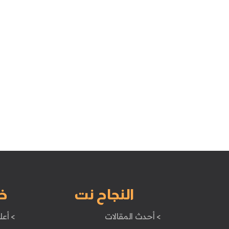
النجاح نت
خ
> أحدث المقالات
> أعل