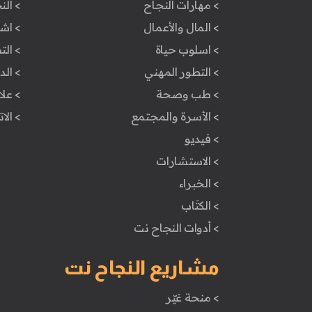
> مهارات النجاح
> الن
> المال والأعمال
> اش
> اسلوب حياة
> ال
> التطور المهني
> ال
> طب وصحة
> علا
> الأسرة والمجتمع
> الا
> فيديو
> الاستشارات
> الخبراء
> الكتَاب
> أدوات النجاح نت
مشاريع النجاح نت
> منحة غيّر