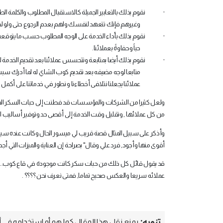
·
نقوم بذلك بالتعابير الجميلة كالاستقبال المطلوب والكلمة ال
وغيرهم فإنك تتعهد لنفسك ولهم بعدم الرجوع حتى ولو لحاج
·
نقوم بذلك بأداء الخدمة على الوجه المطلوب حسب ما يتوقعه وي
حباً وحفاوةً بعملائنا.
·
نقوم بذلك أيضا بمتابعة وتتحسس عملائنا بعد تقديم الخدمة لهم
متابعا لوجه مضيفه بعد تقديم كوب الشاي له لما أدرك سبب
عملائنا يجعلنا نتلافى أخطاءنا و نطور في خدماتنا على أك
ولعل كثيرا من الشركات والمؤسسات قد فطنت إلى حبات السكر الموجود
من كل عملائها , وتقليل وقت الخدمة إلى أقصى حد وتوفير أساليب الر
وأذكر على سبيل المثال قصة قريب لي ميسور الحال وكانت عنده سيارة ر
أقوى منها وأجود, فرد علي وقال" بصراحة إن العناية والميزات التي أجد
قد يقول قائل كل ذلك من حبات سكر كانت موجودة في قاع كوب...., 
عملائه سريعا والعكس صحيح تماما, فمتى نعرف نحن ؟؟؟؟ .
تنويه:
يمنع نقل هذا المقال كما هو أو استخدامه في أي