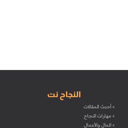
النجاح نت
> أحدث المقالات
> مهارات النجاح
> المال والأعمال