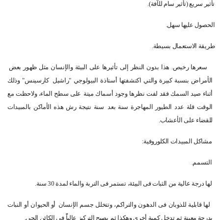
تأثير سريع (تأثير سام للآفة).
الحصول عليها سهل.
طريقة الاستعمال بسيطة.
سعرها رخيص. هذا بدون النظر إلى تأثيرها على البيئة والإنسان مثل ظهور بعض
الأمراض بنسبة كبيرة والتي اكتشفتها أستاذة البيولوجي "راشيل
كارسينس" وذلك
أثناء صيد السمك فقد لفت نظرها وجود أسماك ميتة
على سطح الماء، ولاحظت مع
الوقت قلة عدد الطيور المهاجرة سنة بعد
سنة نتيجة رش هذه الأماكن بالمبيدات
للقضاء على الأعشاب.
مشاكل المبيدات الكلوروفية:
التسمم.
لها درجة عالية من الثبات فى البيئة، تستمر فى التربة والماء لمدة 30 سنة.
لها قابلية للذوبان فى الدهون والتراكم، وتتخلل جسم الإنسان
أو الحيوان أو النبات
بدرجة معينة ثم تدخل كمية أخرى وهكذا ثم
يصبح التركيز عالياًً فى الكائن الحي.