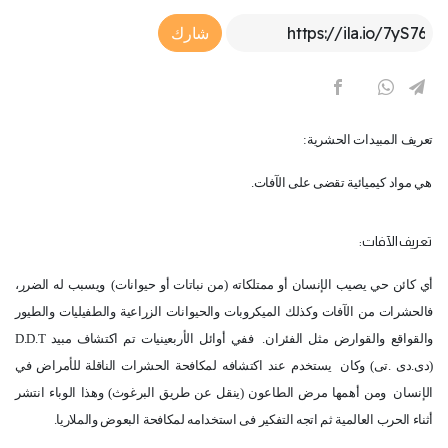
Article Link
شارك
تعريف المبيدات الحشرية:
هي مواد كيميائية تقضى على الآفات.
تعريف الآفات:
أي كائن حي يصيب الإنسان أو ممتلكاته (من نباتات أو حيوانات)
ويسبب له الضرر،
فالحشرات من الآفات وكذلك الميكروبات والحيوانات الزراعية والطفيليات والطيور
والقواقع والقوارض مثل الفئران.
ففي أوائل الأربعينيات تم اكتشاف مبيد
D.D.T
(دى.دى .تى) وكان
يستخدم عند اكتشافه لمكافحة الحشرات الناقلة للأمراض في
الإنسان
ومن أهمها مرض الطاعون (ينقل عن طريق البرغوث) وهذا الوباء انتشر
أثناء الحرب العالمية ثم اتجه التفكير فى استخدامه لمكافحة
البعوض والملاريا.