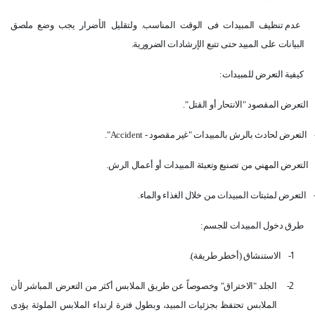
عدم تنظيف المبيدات فى الوقت المناسب. ولتقليل الأضرار يجب وضع ملصق
البيانات على المبيد حتى تتبع
الإرشادات الضرورية.
كيفية التعرض للمبيدات:
التعرض المقصود "الانتحار أو القتل".
التعرض لحادث بالرش بالمبيدات "غير مقصود -
Accident
".
التعرض المهني من تصنيع وتعبئة المبيدات أو أعمال الرش.
التعرض لمثبتات المبيدات من خلال الغذاء والماء.
طرق دخول المبيدات للجسم:
1-
الاستنشاق (أخطر طريقة).
2-
الجلد "الاختراق" وخصوصاً عن طريق الملابس أكثر من التعرض المباشر لأن
الملابس تحتفظ بجزئيات المبيد، وبطول فترة ارتداء الملابس الملوثة يؤدى