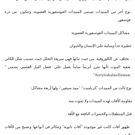
نوع آخر من المبيدات تسمى المبيدات الفوسفورية العضوية: وتتكون
من ذرة
فوسفور.
مشاكل المبيدات الفوسفورية العضوية:
خطيرة جداً وسامة على الإنسان والحيوان.
تختلف عن الكلوروفية: من حيث ثباتها فهي سريعة التحلل حيث
تسبب شلل للكائن
يعقبه الموت لأنها تفرز أنزيماً ساماً يعمل علي
فصل التيار العصبي يسمي "
"
AcetyleehalineEsterase
نوع ثالث من المبيدات "كرباميت": "مبيد سيفين"، ولها أربعة
مشاكل:
مقاومة الآفات لهذه المبيدات ولا تموت منه.
قتل المتطفلات والحشرات النافعة مع الآفة.
ظهور آفات كانت غير موجودة "آفات ثانوية" وتتكاثر فى أنواعها
وتصبح من الآفات
الرئيسية.