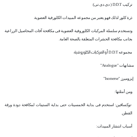
تركيب
D.D.T
( دى.دى.تى):
ذرة كلور لذلك فهو يعتبر من مجموعه المبيدات الكلورفية العضوية.
وتستخدم سلسلة المركبات الكلوروفية العضوية فى مكافحة آفات المحاصيل الزراعية
بجانب مكافحة الحشرات المتعلقة بالصحة العامة.
مجموعه
D.D.T
أو المركبات الكلوروفية:
مشابهات "
Analogue
"
إيزوميرز "
Isomerse
"
ومن أمثلتها:
توكسافين: استخدم فى بداية الخمسينات حتى بداية الستينات لمكافحة دودة ورقة
القطن.
أسباب انتشار المبيدات: