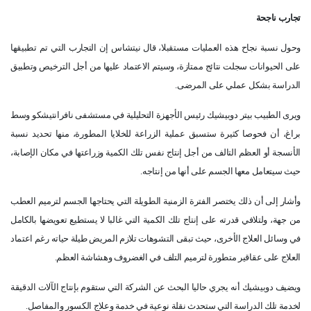
تجارب ناجحة
وحول نسبة نجاح هذه العمليات مستقبلا، قال نيتشاس إن التجارب التي تم تطبيقها
على الحيوانات سجلت نتائج ممتازة، وسيتم الاعتماد عليها من أجل الترخيص وتطبيق
الدراسة بشكل عملي على المرضى.
ويرى الطبيب بيتر دوبيشيك رئيس الأجهزة التحليلية في مستشفى نافرانتيشكو وسط
براغ، أن فحوصا كثيرة ستسبق عملية الزراعة للخلايا المطورة، منها تحديد نسبة
الأنسجة أو العظم التالف من أجل إنتاج نفس تلك الكمية وزراعتها في مكان الإصابة،
حيث سيتعامل معها الجسم على أنها من إنتاجه.
وأشار إلى أن ذلك يختصر الفترة الزمنية الطويلة التي يحتاجها الجسم لترميم العطب
من جهة، ولتلافي قدرته على إنتاج تلك الكمية التي غالبا لا يستطيع تعويضها بالكامل
في وسائل العلاج الأخرى، حيث تبقى التشوهات تلازم المريض طيلة حياته رغم اعتماد
العلاج على عقاقير متطورة لترميم التلف في الغضروف وهشاشة العظم.
ويضيف دوبيشيك أنه يجري حاليا البحث عن الشركة التي ستقوم بإنتاج الآلات الدقيقة
لخدمة تلك الدراسة التي ستحدث نقلة نوعية في خدمة وعلاج الكسور والمفاصل.