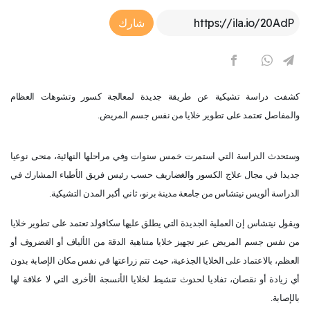
Article Link
شارك
كشفت دراسة تشيكية عن طريقة جديدة لمعالجة كسور وتشوهات العظام
والمفاصل تعتمد على تطوير خلايا من نفس جسم المريض.
وستحدث الدراسة التي استمرت خمس سنوات وفي مراحلها النهائية، منحى نوعيا
جديدا في مجال علاج الكسور والغضاريف حسب رئيس فريق الأطباء المشارك في
الدراسة ألويس نيتشاس من جامعة مدينة برنو، ثاني أكبر المدن التشيكية.
ويقول نيتشاس إن العملية الجديدة التي يطلق عليها سكافولد تعتمد على تطوير خلايا
من نفس جسم المريض عبر تجهيز خلايا متناهية الدقة من الألياف أو الغضروف أو
العظم، بالاعتماد على الخلايا الجذعية، حيث تتم زراعتها في نفس مكان الإصابة بدون
أي زيادة أو نقصان، تفاديا لحدوث تنشيط لخلايا الأنسجة الأخرى التي لا علاقة لها
بالإصابة.