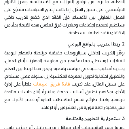
الفعلية، ما يزيد من توافق القرارات مع الاستراتيجية ويعزز الالتزام
المؤسسي. على سبيل المثال، إذا كانت إحدى السياسات تشجّع على
العمل التعاوني بين الأقسام، فإنّ القائد الذي خضع لتدريب داخلي
يستطيع تصميم اجتماعات ومبادرات فرق تعكس هذه القيمة بدلاً من
الاكتفاء بتنفيذ تعليمات سطحية.
2. ربط التدريب بالواقع اليومي
يوفّر التدريب الداخلي سيناريوهات حقيقية مرتبطة بالمهام اليومية
للقيادات الوسطى، مما يمكّنهم من ممارسة المهارات أثناء العمل،
وتجربة أساليب جديدة في مواقف واقعية. ويعزز هذا الربط بين التعلم
والتطبيق احتمالية تحويل المعرفة المكتسبة إلى سلوك عملي مستدام.
قادة فريق مبيعات
على سبيل المثال، عند تدريب
داخلياً على إدارة
الأداء، يمكنهم تطبيق أساليب جديدة مباشرةً أثناء جلسات متابعة
فرقهم، واختبار طرائق تقديم الملاحظات البناءة أو تحفيز الأفراد، مع
تلقي تغذية راجعة فورية من المشرفين أو الزملاء.
3. استمرارية التطوير والمتابعة
عندما تقف المؤسسات أمام تساؤل: تدريب داخلي أم مدرّب خارجي