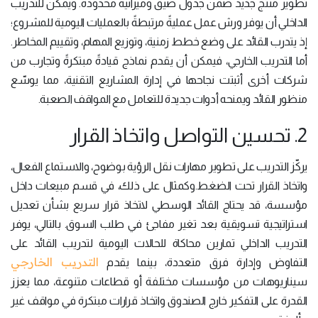
تطوير منتج جديد ضمن جدول ضيق وميزانية محدودة. ويمكن للتدريب
الداخلي أن يوفر ورش عمل عمليةً مرتبطةً بالعمليات اليومية للمشروع؛
إذ يتدرب القائد على وضع خطط زمنية، وتوزيع المهام، وتقييم المخاطر.
أما التدريب الخارجي، فيمكن أن يقدم نماذج قيادةً مبتكرةً وتجارب من
شركات أخرى أثبتت نجاحها في إدارة المشاريع التقنية، مما يوسّع
منظور القائد ويمنحه أدوات جديدة للتعامل مع المواقف الصعبة.
2. تحسين التواصل واتخاذ القرار
يركّز التدريب على تطوير مهارات نقل الرؤية بوضوح، والاستماع الفعال،
واتخاذ القرار تحت الضغط.وكمثال على ذلك، في قسم مبيعات داخل
مؤسسة، قد يحتاج القائد الوسطي لاتخاذ قرار سريع بشأن تعديل
استراتيجية تسويقية بعد تغير مفاجئ في طلب السوق. بالتالي، يوفر
التدريب الداخلي تمارين محاكاة للحالات اليومية لتدريب القائد على
التدريب الخارجي
التفاوض وإدارة فرق متعددة، بينما يقدم
سيناريوهات من مؤسسات مختلفة أو قطاعات متنوعة، مما يعزز
القدرة على التفكير خارج الصندوق واتخاذ قرارات مبتكرة في مواقف غير