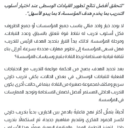
"تتحقق أفضل نتائج تطوير القيادات الوسطى عند اختيار أسلوب
التدريب بما يخدم هدف المؤسسة، لا بما يبدو الأسهل".
لا يوجد خيار واحد مثالي يناسب جميع المؤسسات أو جميع الظروف؛
فكل أسلوب تدريب له نقاط قوة تتعلق بالسياق، وعدد القيادات،
ومرحلة المؤسسة. لذلك، يبدأ القرار بتحديد الهدف الرئيس للتدريب؛
فهل تسعى المؤسسة إلى تطوير مهارات محددة بسرعة، أم إلى بناء
ثقافة قيادية مستدامة تربط القادة بقيم وسياسات المؤسسة؟
بعد تحديد الهدف، يصبح من الحكمة مواءمة التدريب مع الاحتياجات
الفعلية للقيادات الوسطى. في بعض الحالات، يكفي تدريب خارجي
سريع ومكثف لمجموعة صغيرة من القادة. بينما في حالات أخرى، يكون
التدريب الداخلي المستمر أفضل لضمان الاستدامة وتوحيد الممارسات
في المؤسسة.
أحياناً، يتمثّل أكثر نهج فاعليةً بالدمج بين الخيارين؛ بدءاً بتدريب خارجي
لكسر الجمود الفكري وتقديم مفاهيم جديدة، ثم استكمالاً بتدريب
داخلي لتعزيز التطبيق العملي والمتابعة اليومية. ويوفّر هذا الأسلوب