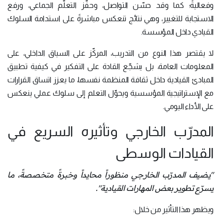
وفعاليةً؛ كما وقد حسّن التواصل، وحفّز التعلّم الجماعي، ورفع
الاستجابة للتغيير، وهي نتائج تنعكس مباشرةً على استدامة السلوك
القيادي داخل المؤسسة.
لا يقتصر هذا النوع من التدريب، المركّز على السياق الداخلي، على
المعلومات العامة، بل يشجّع القادة على التفكير في كيفية تطبيق
المبادئ القيادية داخل ثقافة المنظمة نفسها، ما يعزز اتساق القرارات
مع الإستراتيجية المؤسسية ويحوّل التعلم إلى سلوك عملي ينعكس
على الأداء اليومي.
المدرّب الخارجي وتأثيره السريع في
القيادات الوسطى
"يضيف المدرّب الخارجي منظوراً محايداً وخبرةً متخصصةً، ما
يسرّع تطوير بعض المهارات القيادية".
ويظهر هذا التأثير من خلال: