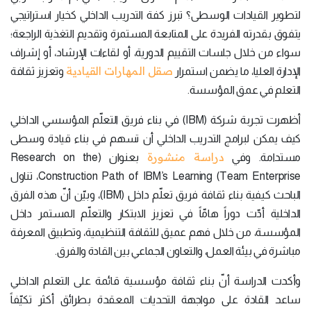
لتطوير القيادات الوسطى؟ تبرز كفة التدريب الداخلي كخيار استراتيجي
يتفوق بقدرته الفريدة على المتابعة المستمرة وتقديم التغذية الراجعة؛
سواء من خلال جلسات التقييم الدورية، أو لقاءات الإرشاد، أو إشراف
صقل المهارات القيادية
الإدارة العليا، ما يضمن استمرار
وتعزيز ثقافة
التعلم في عمق المؤسسة.
أظهرت تجربة شركة (IBM) في بناء فريق التعلّم المؤسسي الداخلي
كيف يمكن لبرامج التدريب الداخلي أن تسهم في بناء قيادة وسطى
دراسة منشورة
مستدامة. وفي
بعنوان (Research on the
Construction Path of IBM’s Learning (Team Enterprise، تناول
الباحث كيفية بناء ثقافة فريق تعلّم داخل (IBM)، وبيّن أنّ هذه الفرق
الداخلية أدّت دوراً هامّاً في تعزيز الابتكار والتعلّم المستمر داخل
المؤسسة، من خلال فهم عميق للثقافة التنظيمية، وتطبيق المعرفة
مباشرة في بيئة العمل، والتعاون الجماعي بين القادة والفرق.
وأكدت الدراسة أنّ بناء ثقافة مؤسسية قائمة على التعلم الداخلي
ساعد القادة على مواجهة التحديات المعقدة بطرائق أكثر تكيّفاً