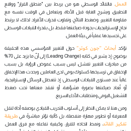
العمل
. فالقائد الوسطي هو من يربط بين "منطق القرار" وواقع
التطبيق، ويشرح الغاية قبل الأداة، ويتعامل في الوقت نفسه مع
مقاومة التغيير، وضغط النتائج، وتفاوت قدرات الأفراد. لذلك، لا يرتبط
نجاح الإستراتيجيات بجودة صياغتها فقط، بل بقدرة القيادات الوسطى
على تجسيدها عملياً في بيئة العمل.
أبحاث "جون كوتر"
تؤكد
حول التغيير المؤسسي هذه الحقيقة
بوضوح؛ إذ يشير في كتابه (Leading Change) إلى أنّ ما يزيد على 70%
من مبادرات التغيير تفشل، ليس بسبب غموض الرؤية، بل بسبب
الإخفاق في ترسيخها كسلوك يومي لدى العاملين. ويحدث هذا الإخفاق
غالباً عند مستوى القيادات الوسطى؛ إذ تتعطل الرسائل الإستراتيجية،
أو تُعاد صياغتها بصورة مشوَّهة، أو تفقد معناها تحت ضغط
التشغيل اليومي ومتطلبات الأداء السريع.
ومن هنا، لا يمكن النظر إلى أسلوب التدريب القيادي بوصفه أداة لنقل
طريقة
المعرفة أو تطوير مهارة منفصلة، بل كآلية تؤثر مباشرةً في
تفكير القائد
، ونمط اتخاذه للقرار، وكيفية تفاعله مع فرق العمل.