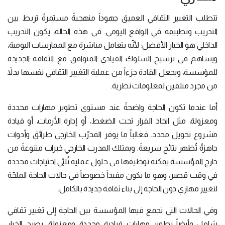
تتطلب التغيير الثقافي العميق جهوداً منهجيةً مستمرةً تربط بين
التدريب وتطبيقه في الواقع اليومي. في هذه الحالة، يكون التدريب
الداخلي هو الخيار الأفضل؛ لأنّه يتعامل مباشرة مع الممارسات اليومية،
ويساهم في ترسيخ السلوك القيادي المتوافق مع الثقافة الجديدة
للمؤسسة، ويجعل القادة جزءاً من عملية التغيير الثقافي نفسها بدلاً
من مجرد متلقين لمعلومات نظرية.
أما عندما تكون الحاجة واضحةً عند مستوى تطوير مهارات محددة
ومعزولة، مثل اتخاذ القرار تحت الضغط، أو إدارة الأزمات، أو قيادة
مشروع تحويل محدد. فغالباً ما يوفر المدرّب الخارجي طرائق وأدوات
جاهزةً تُظهر نتائج سريعةً. ويمتلك المدرب الخارجي خبرات متنوعةً من
خارج المؤسسة يمكنه توظيفها في حلول عملية تُلبّي احتياجات محددة
في وقت قصير، وهو ما يكون مفيداً خصوصاً في حالات الحاجة الملحّة
لتغيير مهاري دون الحاجة إلى بناء ثقافة جديدة بالكامل.
وفي الحالات التي تجمع فيها المؤسسة بين الحاجة إلى تغيير ثقافي
شامل وأيضاً تطوير مهارات قيادية محددة ومعزولة، يصبح الخيار