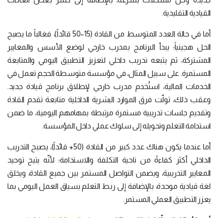
القيادية التقليدية.
أما في حالة العدد المتوسط من القادة (15–50 قائداً)، فغالباً ما يصبح
الحل هجينياً؛ يبدأ البرنامج بمدرب خارجي لوضع الأسس والمعايير
المشتركة، ثم يتبعه تدريب داخلي لتعزيز التطبيق اليومي والمتابعة
المستمرة. على سبيل المثال، في مؤسسة متوسطة الحجم تعمل في
الخدمات المالية، استُخدم مدرب خارجي لإطلاق برنامج قيادة جديد.
وعقب ذلك، تولّت فرق الموارد البشرية الداخلية متابعة تقدم القادة
وتقديم جلسات تدريبية مستمرة مرتبطة بمهامهم اليومية، ما ضمن
استدامة التعلم وتحويله إلى سلوك عملي داخل المؤسسة.
أما عندما يكون هناك عدد كبير من القادة (50+ قائداً)، يصبح التدريب
الداخلي أكثر كفاءةً من ناحية التكلفة والاستدامة؛ لأنّه يتيح توحيد
المعايير التدريبية، ويضمن التواصل المستمر بين جميع القادة، ويخلق
لغة قيادية موحدة، بالإضافة إلى ربط التعلم بسياق العمل اليومي بما
يعزز التطبيق العملي المستمر.