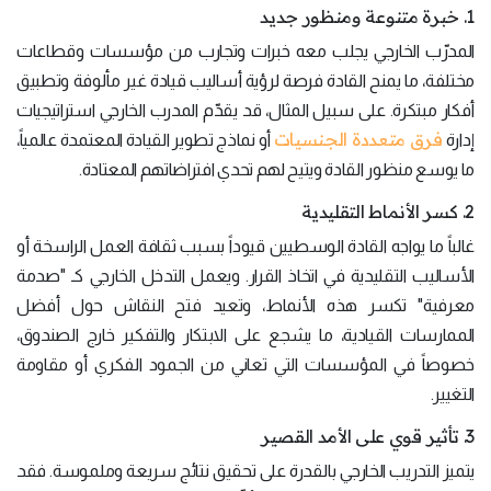
1. خبرة متنوعة ومنظور جديد
المدرّب الخارجي يجلب معه خبرات وتجارب من مؤسسات وقطاعات
مختلفة، ما يمنح القادة فرصة لرؤية أساليب قيادة غير مألوفة وتطبيق
أفكار مبتكرة. على سبيل المثال، قد يقدّم المدرب الخارجي استراتيجيات
فرق متعددة الجنسيات
إدارة
أو نماذج تطوير القيادة المعتمدة عالمياً،
ما يوسع منظور القادة ويتيح لهم تحدي افتراضاتهم المعتادة.
2. كسر الأنماط التقليدية
غالباً ما يواجه القادة الوسطيين قيوداً بسبب ثقافة العمل الراسخة أو
الأساليب التقليدية في اتخاذ القرار. ويعمل التدخل الخارجي كـ "صدمة
معرفية" تكسر هذه الأنماط، وتعيد فتح النقاش حول أفضل
الممارسات القيادية، ما يشجع على الابتكار والتفكير خارج الصندوق،
خصوصاً في المؤسسات التي تعاني من الجمود الفكري أو مقاومة
التغيير.
3. تأثير قوي على الأمد القصير
يتميز التدريب الخارجي بالقدرة على تحقيق نتائج سريعة وملموسة. فقد