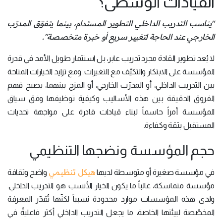
القيادات الوسطى؟
"يناسب التدريب الداخلي التطوير المستدام، بينما يتفوّق المدرّب
الخارجي عند الحاجة لتغيير سريع أو خبرة متخصصة".
لا يُعد تطوير القادة مجرد تدريب عابر، بل استثمار طويل الأمد في قدرة
المؤسسة على الابتكار والتكيّف مع التغيرات. ومع تزايد الخيارات المتاحة
بين التدريب الداخلي، أو المدرّب الخارجي، أو المزج بينهما، يصبح فهم
الفروق الدقيقة بين هذه الأساليب وكيفية توظيفها وفق سياق
المؤسسة أمراً حاسماً لبناء قيادات قادرة على مواجهة تحديات
المستقبل بثقة وكفاءة.
حجم المؤسسة ونضجها التنظيمي
هيكل تنظيمي
في مؤسسة صغيرة أو متوسطة لديها
واضح وثقافة
مؤسسة متماسكة، غالباً ما يكون الخيار الأنسب هو التدريب الداخلي.
ولدى هذه المؤسسات موارد محدودة نسبياً لكنّها تُقدّر المعرفة
المخصّصة لبيئتها الخاصة، ما يجعل التدريب الداخلي أكثر فاعليةً في