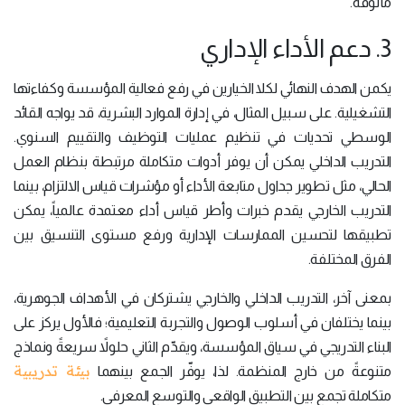
مألوفة.
3. دعم الأداء الإداري
يكمن الهدف النهائي لكلا الخيارين في رفع فعالية المؤسسة وكفاءتها
التشغيلية. على سبيل المثال، في إدارة الموارد البشرية، قد يواجه القائد
الوسطي تحديات في تنظيم عمليات التوظيف والتقييم السنوي.
التدريب الداخلي يمكن أن يوفر أدوات متكاملة مرتبطة بنظام العمل
الحالي، مثل تطوير جداول متابعة الأداء أو مؤشرات قياس الالتزام، بينما
التدريب الخارجي يقدم خبرات وأطر قياس أداء معتمدة عالمياً، يمكن
تطبيقها لتحسين الممارسات الإدارية ورفع مستوى التنسيق بين
الفرق المختلفة.
بمعنى آخر، التدريب الداخلي والخارجي يشتركان في الأهداف الجوهرية،
بينما يختلفان في أسلوب الوصول والتجربة التعليمية؛ فالأول يركز على
البناء التدريجي في سياق المؤسسة، ويقدّم الثاني حلولاً سريعةً ونماذج
بيئة تدريبية
متنوعةً من خارج المنظمة. لذا، يوفّر الجمع بينهما
متكاملة تجمع بين التطبيق الواقعي والتوسع المعرفي.