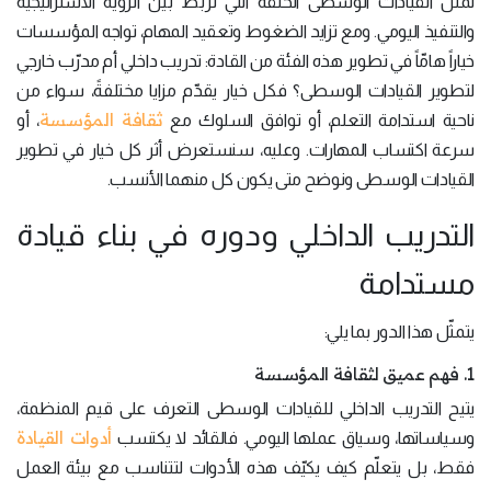
تمثّل القيادات الوسطى الحلقة التي تربط بين الرؤية الاستراتيجية
والتنفيذ اليومي. ومع تزايد الضغوط وتعقيد المهام، تواجه المؤسسات
خياراً هامّاً في تطوير هذه الفئة من القادة: تدريب داخلي أم مدرّب خارجي
لتطوير القيادات الوسطى؟ فكل خيار يقدّم مزايا مختلفةً، سواء من
ثقافة المؤسسة
ناحية استدامة التعلم، أو توافق السلوك مع
، أو
سرعة اكتساب المهارات. وعليه، سنستعرض أثر كل خيار في تطوير
القيادات الوسطى ونوضح متى يكون كل منهما الأنسب.
التدريب الداخلي ودوره في بناء قيادة
مستدامة
يتمثّل هذا الدور بما يلي:
1. فهم عميق لثقافة المؤسسة
يتيح التدريب الداخلي للقيادات الوسطى التعرف على قيم المنظمة،
أدوات القيادة
وسياساتها، وسياق عملها اليومي. فالقائد لا يكتسب
فقط، بل يتعلّم كيف يكيّف هذه الأدوات لتتناسب مع بيئة العمل