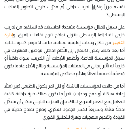
نفسه مراراً وتكراراً: تدريب داخلي أم مدرّب خارجي لتطوير القيادات
الوسطى؟
على سبيل المثال، مؤسسة متعددة الجنسيات قد تستفيد من تدريب
إدارة
خارجي لقياداتها الوسطى يتناول نماذج تنوع ثقافات الفرق، و
التغيير
من خلال وحدات إقليمية مختلفة، ما قد لا يتوفر كخبرة داخلية.
أما بعد ذلك، يمكن الانتقال إلى اللّحام الداخلي لتوطين المهارات في
سياق المؤسسة الخاصة. وتُظهر الأبحاث أنّ التدريب، سواء داخلياً أو
خارجياً، له تأثير إيجابي في العمليات المؤسسية ونتائج الأداء عندما يكون
مُصمّماً تصميماً فعالاً ويلائم خصائص المؤسسة.
أما في حالات المؤسسات الناشئة أو التي تمر بتحول تنظيمي كبير (مثلاً
إعادة هيكلة أو دمج وحدات)، نادراً ما يكون هناك خبرة داخلية كافية
للتعامل مع التغيير السريع. لذلك، فإنّ المدرّب الخارجي يمكن أن يشكّل
تدخلاً فعّالاً وسريعاً لكسر الجمود الفكري، وطرح نماذج حديثة في
القيادة، وتقديم منهجيات جاهزة للتطبيق الفوري.