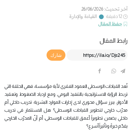
آخر تحديث:
26/06/2026
القيادة والإدارة
12 دقيقة
حفظ المقال
رابط المقال
Article Link
شارك
تُعد القيادات الوسطى العمود الفقري لأية مؤسسة، فهي الحلقة التي
تربط الرؤية الاستراتيجية بالتنفيذ اليومي. ومع ازدياد الضغوط وتعقيد
الأدوار، يبرز سؤال محوري لدى إدارات الموارد البشرية: تدريب داخلي أم
مدرّب خارجي لتطوير القيادات الوسطى؟ هل الاستثمار في تدريب
داخلي يضمن تطويراً أعمق للقيادات الوسطى، أم أنّ المدرّب الخارجي
يقدّم خبرةً وتأثيراً أسرع؟