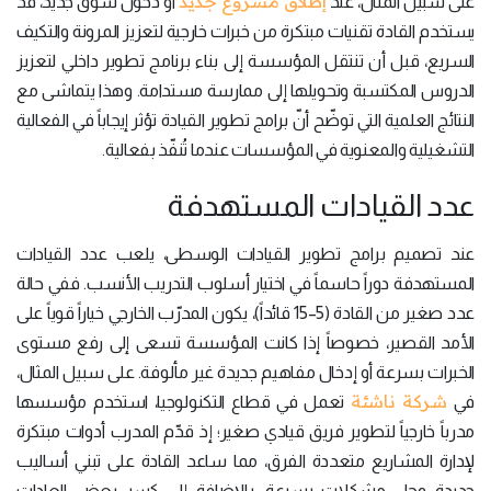
إطلاق مشروع جديد
على سبيل المثال، عند
أو دخول سوق جديد، قد
يستخدم القادة تقنيات مبتكرة من خبرات خارجية لتعزيز المرونة والتكيف
السريع، قبل أن تنتقل المؤسسة إلى بناء برنامج تطوير داخلي لتعزيز
الدروس المكتسبة وتحويلها إلى ممارسة مستدامة. وهذا يتماشى مع
النتائج العلمية التي توضّح أنّ برامج تطوير القيادة تؤثر إيجاباً في الفعالية
التشغيلية والمعنوية في المؤسسات عندما تُنفّذ بفعالية.
عدد القيادات المستهدفة
عند تصميم برامج تطوير القيادات الوسطى، يلعب عدد القيادات
المستهدفة دوراً حاسماً في اختيار أسلوب التدريب الأنسب. ففي حالة
عدد صغير من القادة (5–15 قائداً)، يكون المدرّب الخارجي خياراً قوياً على
الأمد القصير، خصوصاً إذا كانت المؤسسة تسعى إلى رفع مستوى
الخبرات بسرعة أو إدخال مفاهيم جديدة غير مألوفة. على سبيل المثال،
شركة ناشئة
في
تعمل في قطاع التكنولوجيا، استخدم مؤسسها
مدرباً خارجياً لتطوير فريق قيادي صغير؛ إذ قدّم المدرب أدوات مبتكرة
لإدارة المشاريع متعددة الفرق، مما ساعد القادة على تبني أساليب
جديدة وحل مشكلات بسرعة، بالإضافة إلى كسر بعض العادات