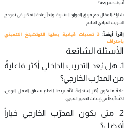
أدوات سريعة؟
شارك المقال مع فريق الموارد البشرية، وابدأ إعادة التفكير في نموذج
التدريب القيادي القادم.
إقرأ أيضاً:
3 تحديات قيادية يحلها الكوتشينغ التنفيذي
باحتراف
الأسئلة الشائعة
1. هل يُعد التدريب الداخلي أكثر فاعليةً
من المدرّب الخارجي؟
عادةً ما يكون أكثر استدامةً؛ لأنّه يربط التعلم بسياق العمل اليومي،
لكنّه أبطأ في إحداث التغيير الفوري.
2. متى يكون المدرّب الخارجي خياراً
أفضل؟