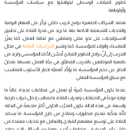
تطوير القيادات الوسطى ليتوافقوا مع سياسات المؤسسة
وأولوياتها.
تعتمد الشركات الصغيرة برامج تدريب داخلي تركّز على المهام اليومية
والتحديات التشغيلية الخاصة بها، ما يزيد من قدرة القادة على تطبيق
الاستراتيجيات على نحوٍ عملي ومتماشٍ مع ثقافة العمل، كما يعزّز
الدراسات العامة
التماسك والولاء للمؤسسة. كما وتشير
في مجال
التدريب إلى أنّ برامج التطوير القيادي تُحسّن الأداء المؤسسي وتزيد من
دافعية الموظفين بالتدريب المطبّق في بيئة العمل نفسها، بغضّ
النظر عن حجم المؤسسة، ما يؤكّد أهميّة اختيار الأسلوب المتناسب
مع سياق المؤسسة الفعلي.
عندما تكون المؤسسة كبيرةً أو تعمل في قطاعات عديدة، غالباً ما
تواجه تنوعاً في الاحتياجات وقدرات القادة، ما يتطلب إدخال خبرات خارجية
واسعة. في هذه الحالة، يكون المدرّب الخارجي أكثر ملاءمةً في البداية؛
لأنّه يمكّنه تقديم منظورات ونماذج من خارج المؤسسة، ما يساعد
القادة على توسيع فهمهم القيادي والتعامل مع تحديات معقدة من
خلال رؤى مُجربة في منظمات أخرى. وهنا يبرز السؤال الذي يطرح