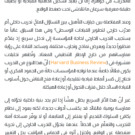
فالتدريب، في جوهره، إمّا أن يعيد تشكيل الذهنية القيادية أو يضيف
طبقة معرفية سرعان ما تتلاشى تحت ضغط الواقع.
وعند المفاضلة بين خيارات التأهيل، يبرز التساؤل الملحّ: تدريب داخلي أم
مدرّب خارجي لتطوير القيادات الوسطى؟ وفي هذا السياق، غالباً ما
يستجيب التدريب الخارجي لحاجة المؤسسة إلى تدخل سريع؛ إذ يقدّم
منظوراً جديداً، ويعرض نماذج وتجارب مختلفة، ويساعد القادة على رؤية
ممارساتهم من خارج الإطار التنظيمي المعتاد. وتُظهر تحليلات
Harvard Business Review
منشورة في (
) أنّ هذا النوع من التدريب
يكون فعّالاً خاصةً عندما تواجه المؤسسات حالةً من الجمود الفكري، أو
تحتاج إلى كسر أنماط قيادية تقليدية، أو إعادة فتح النقاش حول أسلوب
القيادة السائد خلال فترات التحول أو إعادة الهيكلة.
غير أنّ هذا الأثر السريع يظل هشّاً إذا لم يجد بنية داخلية تحوّله إلى
ممارسة يومية. فالقائد قد يكتسب أدوات جديدة، لكنه يعود إلى نظام
يكافئ السلوك القديم، أو يفتقر إلى المتابعة، أو لا يوفّر مساحة آمنة
للتجريب والتعلّم من الخطأ. عندها، يتحوّل التدريب الخارجي إلى تجربة
منفصلة عن الواقع، ويُختزل أثره في الحماس المؤقت بدل التغيير