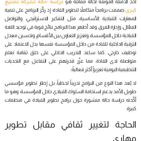
دراسة حالة لشركة تصنيع
أحد الأمثلة الموثّقة لحالة مماثلة هو
كبرى
صممت برنامجاً متكاملاً لتطوير القادة؛ إذ ركّز البرنامج على تنمية
المهارات القيادية الأساسية، مثل التفكير الاستراتيجي، والتواصل
الفعّال، وإدارة الفرق. وقد أظهر هذا البرنامج نتائج قوية في توحيد اللغة
القيادية داخل المؤسسة، وتعزيز التعاون بين الأقسام، وتحسين معدل
الترقية الداخلية للقادة من داخل المؤسسة نفسها بدل الاعتماد على
توظيف خارجي. كما ساعد التدريب الداخلي على خلق ثقافة تعلم
متواصلة لدى القادة، مما عزّز قدرتهم على التفاعل مع التحديات
التنظيمية اليومية تعزيزاً أكثر فعاليةً.
لا يُعد هذا النوع من البرامج تدريباً لحظياً، بل إطار تطوير مؤسسي
طويل الأمد يدعم استدامة السلوك القيادي داخل المؤسسة، وهو ما
أكّدته دراسة حالة منشورة حول برامج تطوير القيادة في منظمات
كبيرة.
الحاجة لتغيير ثقافي مقابل تطوير
مهاري