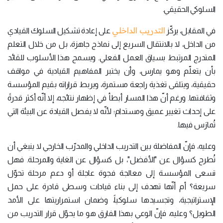
السلوكي الحقيقي.
التدريب الداخلي
في المقابل، يركّز
على إعادة تشكيل السلوك القيادي
من الداخل، لا بالانتقال السريع إلى نماذج جاهزة، بل من خلال التعلم
المتدرج المرتبط بسياق العمل الفعلي. ويسمح هذا الأسلوب للقائد
بأن يتعلّم وهو يمارس، وأن يختبر المفاهيم القيادية في مواقف
حقيقية، ويتلقى تغذية راجعة مستمرة، ويربط قراراته بقيم المؤسسة
وثقافتها. ورغم أنّ هذا المسار أبطأ في إظهار نتائجه، إلا أنّه أكثر قدرةً
على إحداث تغيير عميق ومستدام؛ لأنّه لا يفصل القيادة عن البيئة التي
تُمارَس فيها.
وعليه، فإنّ المفاضلة بين التدريب الداخلي والمدرّب الخارجي لا ينبغي أن
تُطرح كسؤال عن "الأفضل"، بل كسؤال عن الغاية والمرحلة. فهل
تسعى المؤسسة إلى معالجة فجوة عاجلة أو دعم مرحلة تحوّل
سريعة؟ أم أنّها تهدف إلى بناء قيادات وسطى قادرة على حمل
الإستراتيجية، وتجسيدها سلوكياً، وضمان استمراريتها على الأمد
الطويل؟ وعليه، فإنّ الوعي بهذا الفارق هو ما يحوّل قرار التدريب من