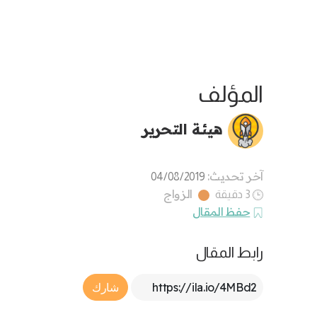
المؤلف
هيئة التحرير
آخر تحديث:
04/08/2019
الزواج
3 دقيقة
حفظ المقال
رابط المقال
Article Link
شارك