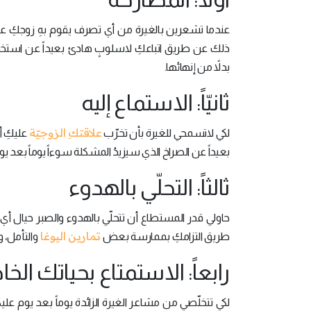
عندما تشعرين بالغيرة من أي تصرف يقوم بهِ زوجكِ ع
ذلك عن طريق اتباعكِ لاسلوبٍ هادئ بعيداً عن استخدا
بدلاً من إنهائها.
ثانيّاً: الاستماع إليه
علاقتكِ الزوجيّة
لكي لاتسمحي للغيرة بأن تخرّب
عليكِ أ
بعيداً عن الصراخ الذي سيزيدُ المشكلة سوءاً يوماً بعد يو
ثالثاً: التحلّي بالهدوء
حاولي قدر المستطاع أن تتحلّي بالهدوء والصبر حيال أ
تمارين اليوغا
طريق التزامكِ بممارسة بعض
والتأمل، 
رابعاً: الاستمتاع بحياتك الخ
لكي تتخلّصي من مشاعر الغيرة الزائدة يوماً بعد يوم علي