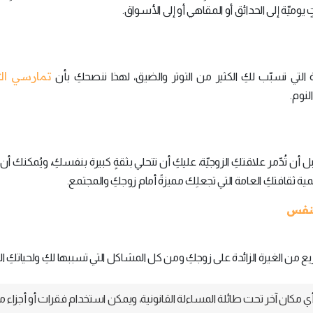
يّة إلى الحدائق أو المقاهي أو إلى الأسواق.
تمارسي الت
 التي تسبّب لكِ الكثير من التوتر والضيق، لهذا ننصحكِ بأن
لنوم.
 أن تُدّمر علاقتكِ الزوجيّة، عليكِ أن تتحلي بثقةٍ كبيرة بنفسكِ، ويُمكنك أ
ثقافتكِ العامة التي تجعلِك مميزةً أمام زوجكِ والمجتمع.
ن الغيرة الزائدة على زوجكِ ومن كل المشاكل التي تسببها لكِ ولحياتكِ الزو
 مكان آخر تحت طائلة المساءلة القانونية، ويمكن استخدام فقرات أو أجزاء م