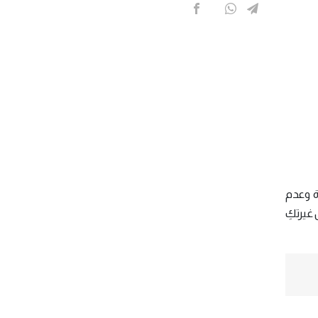
دة وعدم
 غيرتكِ