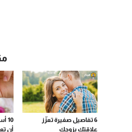
مق
6 تفاصيل صغيرة تعزّز
10 
علاقتك بزوجك
أن تع