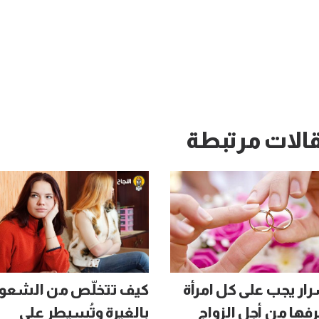
الات مرتبطة
أسرار يجب على كل امرأة
كيف تتخلّص من الشعور
رفها من أجل الزواج
بالغيرة وتُسيطر على