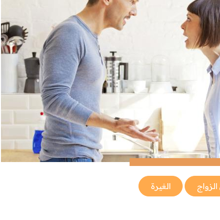
لزواج
الغيرة