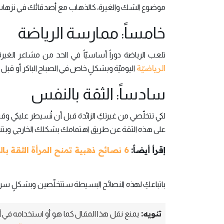
موضوع الشك والغيرة، كالذهاب مع أصدقائك في نزهاتٍ يوم
خامساً: ممارسة الرياضة
تلعب الرياضة دوراً أساسيّاً في الحد من مشاعر الغيرة
الرياضيّة
اليوميّة وبشكلٍ خاص في الصباح الباكر أو قبل ا
سادساً: الثقة بالنفس
لكي تتخلّصي من غيرتكِ الزائدة قبل أن تُسيطر عليكي وقبل
على هذه الثقة عن طريق اهتمامك بشكلك الخارجي وبتنمية 
إقرأ أيضاً:
6 نصائح ذهبية تمنح المرأة الثقة بالنفس
باتباعكِ لهذه النصائح البسيطة ستتخلّصين وبشكلٍ سريع م
تنويه:
يمنع نقل هذا المقال كما هو أو استخدامه في أي