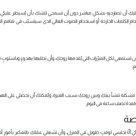
ليكِ أن تصارحيهِ بشكلٍ مباشر دون أن تسمحي للشك بأن يُسيطر عليكي،
م الكلمات الجارحة أو استخدام الصوت العالي الذي سيتسبّب في تفاقم ا
ن تستمعي لكل المبرّرات التي يُقدمها زوجِكِ، وأن تحلليها بهدوءٍ وباسلوب
م.
ي مشكلة تنشأ بينكِ وبين زوجكِ بسبب الغيرة، ويُمكنك أن تحصلي على اله
ولمدة نصف ساعة في اليوم.
اصة
كي ألّا تجلسي لوقتٍ طويلٍ في المنزل، وأن تشغلي عقلكِ بالتفكير بأمورٍ أ