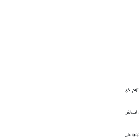
زيم الذي
ل القماش
ف الآثار النشوية المتبقية على