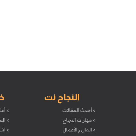
النجاح نت
خ
> أحدث المقالات
> أعل
> مهارات النجاح
> الن
> المال والأعمال
> اش