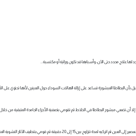
ها علاج محدد حتى الآن، وأسبابها قد تكون وراثية أو مكتسبة...
 بأن البطاطا المبشورة تساعد على إزالة الهالات السوداء حول العينين لأنها تحتوي على الأن
إلا أن تضعي مبشور البطاطا في الخلاط ثم تقومي بتصفية الأجزاء الجامدة المتبقية من خلا
ثم ضعي العصير والسائل، على الجزء المراد أسفل العين مع تسرب العصير إلى العين ثم اتركيه لمدة تتراوح بين 15 إلى 20 دقيقة ثم قومي بتنظي