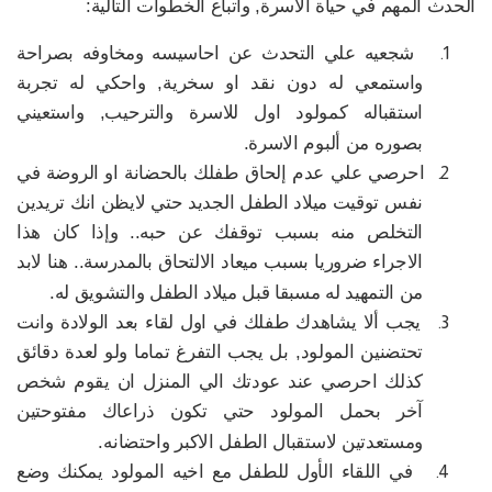
الحدث المهم في حياة الاسرة‏,‏ واتباع الخطوات التالية‏:‏ ‏
1.
شجعيه علي التحدث عن احاسيسه ومخاوفه بصراحة
واستمعي له دون نقد او سخرية‏,‏ واحكي له تجربة
استقباله كمولود اول للاسرة والترحيب‏,‏ واستعيني
بصوره من ألبوم الاسرة‏.‏ ‏
2.
احرصي علي عدم إلحاق طفلك بالحضانة او الروضة في
نفس توقيت ميلاد الطفل الجديد حتي لايظن انك تريدين
التخلص منه بسبب توقفك عن حبه‏..‏ وإذا كان هذا
الاجراء ضروريا بسبب ميعاد الالتحاق بالمدرسة‏..‏ هنا لابد
من التمهيد له مسبقا قبل ميلاد الطفل والتشويق له‏.‏
3.
‏يجب ألا يشاهدك طفلك في اول لقاء بعد الولادة وانت
تحتضنين المولود‏,‏ بل يجب التفرغ تماما ولو لعدة دقائق
كذلك احرصي عند عودتك الي المنزل ان يقوم شخص
آخر بحمل المولود حتي تكون ذراعاك مفتوحتين
ومستعدتين لاستقبال الطفل الاكبر واحتضانه‏.‏ ‏
4.
في اللقاء الأول للطفل مع اخيه المولود يمكنك وضع