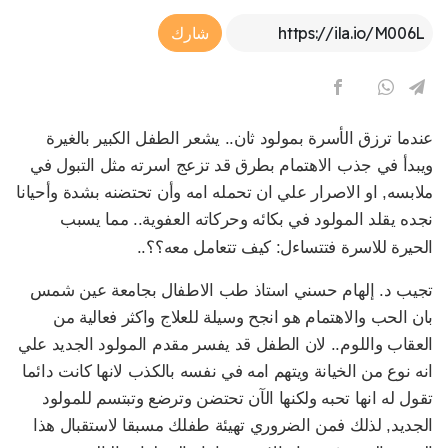
Article Link
شارك
عندما ترزق الأسرة بمولود ثان‏..‏ يشعر الطفل الكبير بالغيرة
ويبدأ في جذب الاهتمام بطرق قد تزعج اسرته مثل التبول في
ملابسه‏,‏ او الاصرار علي ان تحمله امه وأن تحتضنه بشدة وأحيانا
نجده يقلد المولود في بكائه وحركاته العفوية‏..‏ مما يسبب
الحيرة للاسرة فتتساءل‏:‏ كيف تتعامل معه؟؟‏..‏
تجيب د‏.‏ إلهام حسني استاذ طب الاطفال بجامعة عين شمس
بان الحب والاهتمام هو انجح وسيلة للعلاج واكثر فعالية من
العقاب واللوم‏..‏ لان الطفل قد يفسر مقدم المولود الجديد علي
انه نوع من الخيانة ويتهم امه في نفسه بالكذب لانها كانت دائما
تقول له انها تحبه ولكنها الآن تحتضن وترضع وتبتسم للمولود
الجديد‏,‏ لذلك فمن الضروري تهيئة طفلك مسبقا لاستقبال هذا