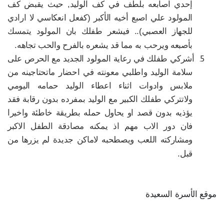
إحدي اصابعه بلطف في كف الوليد‏,‏ حيث يقبض كف
المولود علي اصبع أخيه الأكبر ‏(‏كفعل انعكاسي لا ارادي
للجهاز العصبي‏)..‏ فيشعر طفلك بان المولود يتمسك
بأصبعه ويرحب به مما قد يشعره بالفرح والحب تجاهه‏.‏ ‏
5.
أشركي طفلك في رعاية المولود الجديد مع الحرص على
سلامة الوليد واطلبي معونته في احضار ماتحتاجينه من
ملابس وادوات اثناء اعطاء الوليد حمامه اليومي
ولاتتركي طفلك الكبير مع الوليد بمفرده بدون رقابة فقد
يؤذيه بدون قصد او يحاول حمله بطريقة خاطئة واخيرا
فان دور الاب مهم اذ يمكنه مصادقة الطفل الاكبر
ومشاركته اللعب ويصطحبه لاماكن جديدة لم يزرها من
قبل‏.‏
موقع الأسرة السعيدة