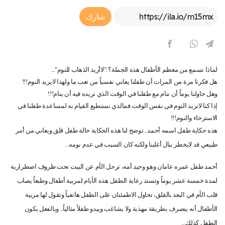
Article Link
شارك
لماذا نسمع من معظم الأطفال هذه الجملة؟:
"لاأريد الذهاب للنوم"...
هل فكرنا مرة من المرات أن طفلنا يعاني نفسياً من تعب ما ولهذا لايريد النوم!!!
وهل حاولنا يوماً أن ننام مع طفلنا في الوقت الذي نريده فيه أن ينام!!!
إذا كنا لانريد النوم في نفس الوقت فمالذي نستطيع القيام به لمساعدة طفلنا في
الاسترخاء والنوم!!!
هذه حكاية طفل اسمه أحمد...
توضح لنا هذه الحكاية حالة طفل قلق ويعاني من أمر
طبيعي قد لايخطر ببال أغلبنا ولكنه كان السبب في عدم نومه...
أحمد طفل عمره عامان وهو وحيد أمه، ترحل الأم عن البيت تحت ظروف اضطرارية
لمدة خمسة عشر يوماً وتسند رعاية الطفل هذه الأيام لمربية أطفال وطبعاً يصاب
قلب الأم في البعد بالقلق، تحاول الاطمئنان على الطفل هاتفياً وتقول لها مربية
الأطفال أنه يتصرف بطريقة مهذبة ولا يشاغب ويبدو طفلاً مثالياً.. وبالفعل يكون
الطفل كذلك...