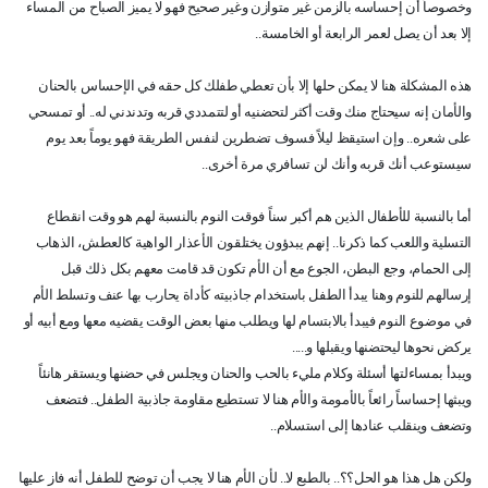
وخصوصاً أن إحساسه بالزمن غير متوازن وغير صحيح فهو لا يميز الصباح من المساء
إلا بعد أن يصل لعمر الرابعة أو الخامسة..
هذه المشكلة هنا لا يمكن حلها إلا بأن تعطي طفلك كل حقه في الإحساس بالحنان
والأمان إنه سيحتاج منك وقت أكثر لتحضنيه أو لتتمددي قربه وتدندني له.. أو تمسحي
على شعره.. وإن استيقظ ليلاً فسوف تضطرين لنفس الطريقة فهو يوماً بعد يوم
سيستوعب أنك قربه وأنك لن تسافري مرة أخرى..
أما بالنسبة للأطفال الذين هم أكبر سناً فوقت النوم بالنسبة لهم هو وقت انقطاع
التسلية واللعب كما ذكرنا.. إنهم يبدؤون يختلقون الأعذار الواهية كالعطش، الذهاب
إلى الحمام، وجع البطن، الجوع مع أن الأم تكون قد قامت معهم بكل ذلك قبل
إرسالهم للنوم وهنا يبدأ الطفل باستخدام جاذبيته كأداة يحارب بها عنف وتسلط الأم
في موضوع النوم فيبدأ بالابتسام لها ويطلب منها بعض الوقت يقضيه معها ومع أبيه أو
يركض نحوها ليحتضنها ويقبلها و.....
ويبدأ بمساءلتها أسئلة وكلام مليء بالحب والحنان ويجلس في حضنها ويستقر هانئاً
ويبثها إحساساً رائعاً بالأمومة والأم هنا لا تستطيع مقاومة جاذبية الطفل.. فتضعف
وتضعف وينقلب عنادها إلى استسلام..
ولكن هل هذا هو الحل؟؟.. بالطبع لا.. لأن الأم هنا لا يجب أن توضح للطفل أنه فاز عليها