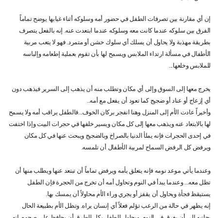
إن أي مقارنة بين تصرفات الطفل في حضور أمه وسلوكه أثناء غيابها يوضح تماماً
الفرق بين سلوكه عندما كانت معه وسلوكه عندما ابتعدت عنه. إنه بالفعل يتصرف
بطريقة مهذبة ولا يحاول أن يسلك أي سلوك خشن أو متمرد. فهو لا يتعب مربية
الأطفال في مسألة ارتداء الملابس ويسمح لها بأن تقوم بعملية إطعامه وإلباسه
للملابس وخلعها...
يخرج معها إلى السوق وإلى أي مكان وتطلب منه أن يذهب إلى السرير فيذهب دون
أي إزعاج أو عناد أو ضجيج كما تعود أن يفعل مع أمه..
وأخيراً عادت الأم إلى المنزل وهنا انفجر بركان الخوف...فالطفل يراقب أمه ولا يسمح
لها بالابتعاد عنه ويذهب معها إلى كل مكان ويسير خلفها في حجرات البيت وإذا اختفت
في إحدى الحجرات فإنه يملأ الدنيا بالصراخ وبالضجيج ويبحث عنها في كل مكان
ويرفض كل الرفض السماح لمربية الأطفال أن تلمسه.
وعندما يأتي موعد نومه فإنه يتعلق بأمه ويرفض تماماً أن تبتعد عنها ويطلب منها أن
تظل معه... وعندما يبدأ في النوم وتحاول أمه أن تخرج من الحجرة فإن الطفل
يستيقظ فجأة ويحاول أن يقفز أو يجري وراء الأم محاولاً أن يمسك بها.
إنه يظهر في حالة من الرعب تؤلم فعلاً أي إنسان يراه. وتظل الأم بطبيعة الحال
بجانبه إلى أن يغرق في النوم. ويحاول الطفل بكل الطرق أن يحافظ على صحوه. إنه