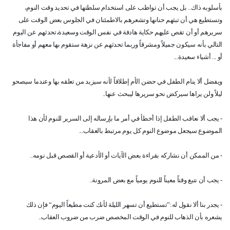
بأسلوبه ذاك.. بل يجب أن تواظب على استخدام سلطتها في تحديد وقت النوم،
وتستطيع هي أن تبثهم حنانها وتشعرهم بالاطمئنان في الجلوس بعض الوقت على
سريرهم أو أن تقص عليهم حكاية هادفة في نفس الوقت وسعيدة،تحدثهم عن اليوم
التالي بأنه سيكون جميلاً ومشرقاً وربما تحدثهم عن نزهة ستقوم بها معهم أو مفاجأة
أو ... أشياء سعيدة...
ويفضل ألا ينام الطفل في حضن الأم إطلاقاً لأنه سيزيد من تعلقه بها وعندما سيصحو
ليلاً ولن يراها سيركض نحو سريرها ليبحث عنها..
- يجب ألا نعاقب الطفل إذا أخطأ في أمر ما بإرساله إلى السرير للنوم لأن هذا
الموضوع سيجعل موضوع النوم كل يوم مرتبط بالعقاب...
- من الممكن أن نشاركه بقراءة بعض الآيات أو الأدعية أو القصص قبل نومه..
- يجب أن نتبع وقتاً معيناً للنوم يومياً مع بعض المرونة..
- يجدر بنا ألا نقول له:”تستطيع أن تسهر الليلة لأنك كنت مطيعاً اليوم“ فإن ذلك
يشعره بأن الذهاب للنوم في الوقت المخصص ضرب من ضروب العقاب..