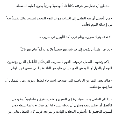
- نستطيع أن نجعل من غرفته مكاناً هادئاً وجميلاً ومرتباً يحوي ألعابه المفضلة..
- من الأفضل أن ننبه الطفل إلى اقتراب موعد النوم المحدد ليستعد لذلك نفسياً بدلاً
من إرساله للنوم فجأة ..
- لا ندعه يترك سريره وينام قرب أحد الأبوين في سريرهما..
- نحرص على أن يذهب إلى فراشه وهو سعيداً ولا ندعه أبداً ينام وهو باكياً.
- إياكم وتخويف الطفل في وقت النوم بالعفاريت التي تأكل الأطفال الذين يرفضون
النوم أو بالغول أو بالوحش الذي سيأتي عليه من النافذة إذا لم يغمض عينيه لينام ..
- هناك بعض التمارين الرياضية التي تفيد في استرخاء الطفل ونومه..ومن الممكن أن
نمارسها مع طفلنا.
- إذا كان الطفل يذهب مباشرة إلى السرير ولكنه يستغرق وقتاً طويلاً ليغفو، من
الأفضل أن نجلس معه ونحاول أن نجعله يشرح لنا عما يفكر به وعما يشغله دون
أسلوب التحقيق بل بأسلوب المحادثة الهادئة والمريحة فربما كان الطفل يعاني من