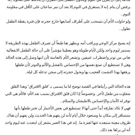
يرفض أن ينام. إنه لا يستغرق في النوم إلا بعد أن تمر ساعتان على الأقل في مقاومة
النوم...
ولو حاولت الأم أن تنسحب على أطراف أصابعها خارج حجرته فإن فترة يقظة الطفل
تطول...
إنه يصبح مركز الوعي ويراقب أمه. ويظهر هنا طبعاً أن تصرف الطفل بهذه الطريقة لا
يستمر ليوم واحد ولكن لأيام طويلة وهو يعطينا مؤشراً على أن حالة الطفل الانفعالية
تعاني من توتر واضطراب عنيفين. وتشعر الأم بالتعاسة لأن ابنها وصل إلى هذه الحالة
وهي لا تستطيع أن تمنع نفسها من الإحساس بالفشل والألم والتوتر لأن طفلها
يرهقها بهذا التشبث العجيب بها ويحول حجرته إلى سجن تدخله كل ليلة..
هذه الحالة التي رأيناها في القصة توضح لنا ما يسمى بـ "قلق الافتراق" وهذا القلق
متفاوت من طفل لآخر.. وخصوصاً إذا كان قلق الافتراق بسبب بعد الأم- فالأم هي التي
توفر له الأمان والإحساس بالاطمئنان والسلام...
فهي لا تكاد تفارقه أبدأ حتى أنها لا تستطيع في بعض الأعمار أن تخبر طفلها بأنها
ستسافر إلى مكان ما وستعود خلال أيام لأنه لن يفهم هذا الحديث ولن يفهم أن هناك
ظروف معينة ستبعده عنها لفترة ما.. إنه في هذا العمر يشعر إن ابتعدت عنه ليوم واحد
أنه لن يراها بعد ذلك..