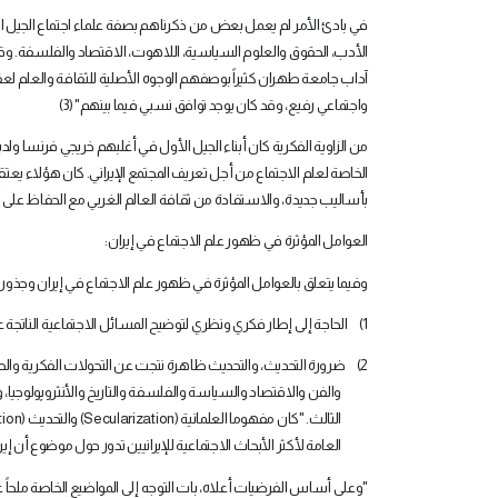
في بادئ الأمر لم يعمل بعض من ذكرناهم بصفة علماء اجتماع الجيل ا
الأدب، الحقوق والعلوم السياسية، اللاهوت، الاقتصاد والفلسفة. وق
واجتماعي رفيع، وقد كان يوجد توافق نسبي فيما بينهم" (3)
من الزاوية الفكرية كان أبناء الجيل الأول في أغلبهم خريجي فرنسا ولد
الخاصة لعلم الاجتماع من أجل تعريف المجتمع الإيراني. كان هؤلاء يعتق
بأساليب جديدة، والاستفادة من ثقافة العالم الغربي مع الحفاظ على آد
العوامل المؤثرة في ظهور علم الاجتماع في إيران
:
وفيما يتعلق بالعوامل المؤثرة في ظهور علم الاجتماع في إيران وجذوره ي
1)
الحاجة إلى إطار فكري ونظري لتوضيح المسائل الاجتماعية الناتجة عن
2)
ضرورة التحديث، والتحديث ظاهرة نتجت عن التحولات الفكرية والصن
والفن والاقتصاد والسياسة والفلسفة والتاريخ والأنثروپولوجيا، و
الثالث. "كان مفهوما العلمانية
(Secularization)
والتحديث
ion)
العامة لأكثر الأبحاث الاجتماعية للإيرانيين تدور حول موضوع أن إيران 
"
وعلى أساس الفرضيات أعلاه، بات التوجه إلى المواضيع الخاصة ملحاً عل