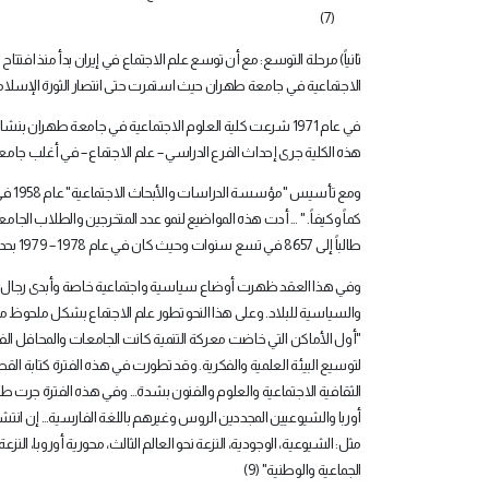
(7)
ثانياً) مرحلة التوسع: مع أن توسع علم الاجتماع في إيران بدأ منذ افتت
الاجتماعية في جامعة طهران حيث استمرت حتى انتصار الثورة الإسلامية عام 1979 لمدة ع
في عام 1971 شرعت كلية العلوم الاجتماعية في جامعة طهران 
هذه الكلية جرى إحداث الفرع الدراسي – علم الاجتماع – في أغلب جام
ومع 
طالباً إلى 8657 في تسع سنوات وحيث كان في عام 1978 – 1979 بحدود 16% من كل الطلاب الجامعيين وطلاب المدارس العليا يدرسون في فروع علم الاجتماع" (8)
وفي هذا العقد ظهرت أوضاع سياسية واجتماعية خاصة وأبدى رجال الحك
والسياسية للبلاد. وعلى هذا النحو تطور علم الاجتماع بشكل ملحوظ من ا
"أول الأماكن التي خاضت معركة التنمية كانت الجامعات والمحافل الفكر
لتوسيع البيئة العلمية والفكرية. وقد تطورت في هذه الفترة كتابة ال
الثقافية الاجتماعية والعلوم والفنون بشدة… وفي هذه الفترة جرت طب
أوربا والشيوعيين المجددين الروس وغيرهم باللغة الفارسية… إن انتشار 
مثل: الشيوعية، الوجودية، النزعة نحو العالم الثالث، محورية أوروبا، النزع
الجماعية والوطنية" (9)