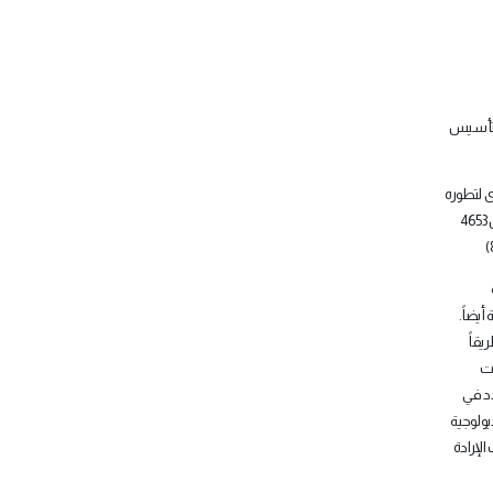
عد تأسيس
 وأدى لتطوره
كماً وكيفاً. " … أدت هذه المواضيع لنمو عدد المتخرجين والطلاب الجامعيين طرداً في أقل من عشر سنوات، أي منذ عام 1963 وحتى عام 1972، حيث وصل عددهم من 4653
أيضاً.
يقاً
ات
ُد في
يولوجية
الإرادة