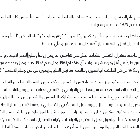
اح فرع علم الاجتماع في الجامعات المهمة، لكن البداية الرسمية له بدأت منذ تأسيس كلية العلوم
شر سنوات
.
بنشاطاتها. وقد تضمنت فروعاً أخرى كفروع "التعاون"، "الإنثروبولوجيا" و"علم السكان" أيضاً. وب
عات إيران (مثل جامعة شيراز، أصفهان، مشهد، تبريز، ملّي، رشت)
تأسيس "مؤسسة الدراسات والأبحاث الاجتماعية" عام 1958 في جامعة طهران، اكتسى النشاط البحثي على هامش التدريس رونقاً وتطوراً لعلم الاجتماع
ومة والمسؤولون رغبة للاستفادة من المثقفين والأكاديميين للتنمية الاجتماعية والثقافية
لناحية التعليمية بعد تأسيس هذا الفرع الدراسي والكلية في مختلف المدن ومن الناحية البحثية 
ية. لذلك أصبح إيجاد بيئة اجتماعية مناسبة لمشاركة الجامعيين والمثقفين من قبل المدراء طر
قصص والمسرحيات وسينما إيران ومحافل النقد الأدبي والاجتماعي وترجمة الكتب وانتشار المجل
اعة كتب كثيرة لمفكرين كجان بول سارتر، راسل، غورويتش، باتامور، ماركس، والشيوعيين الجُد
هذه الكتب أدى لتحول مجال التفكير من الدراسات الإيرانية البحتة إلى المجادلات الفكرية والإيد
ة الدينية، اللغة، العرق والقومية و.. ومن ناحية أخرى باتت السلطة والحكومة والحزب مكاناً لتجليات 