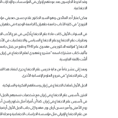
وقد انخرط الدارسون بعد عودتهم لإيران في المؤسسات والإدارات المختل
الاجتماعية
.
التربوي" في كلية الآداب جامعة طهران [الجامعة الوحيدة في طهران 
في السنوات الأولى كانت مادة علم الاجتماع تُدَرَّس في فرع الأد
ونظريات علم الاجتماع وعلم الاجتماع السياسي والاجتماعيات في الأ
ألفّت باللغة الفارسية
.
وبعد إثني عشر عاماً من بداية تدريس علم الاجتماع جرى اعتماد هذا
إلى علم الاجتماع" في فروع العلوم الإنسانية الأخرى
.
الجيل الأول لعلماء الاجتماع في إيران وسماتهم الفكرية والسلوكية
:
اقترن تأسيس علم الاجتماع في إيران مع شخصيات نسميهم بالجيل ال
في تأسيس علم الاجتماع في إيران. كما أن أفراداً مثل شاپور راسخ، 
روح الأميني وأمير حسين آريان پور، مهدوا إلى جانب الجيل الأول أرضي
من علم الاجتماع الإيراني مثل مؤسسة الدراسات الاجتماعية ومجلة الك