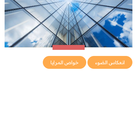
انعكاس الضوء
خواص المرايا