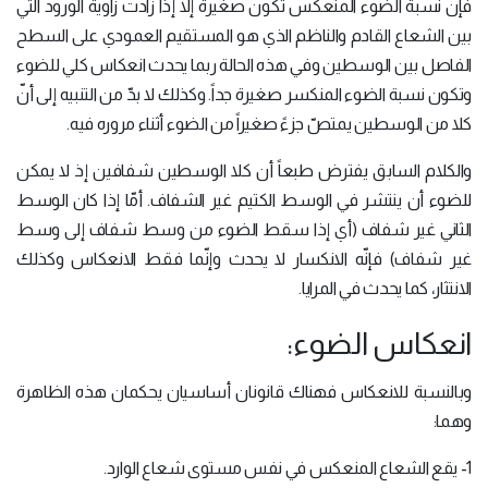
فإنّ نسبة الضوء المنعكس تكون صغيرة إلاّ إذا زادت زاوية الورود التي
بين الشعاع القادم والناظم الذي هو المستقيم العمودي على السطح
الفاصل بين الوسطين وفي هذه الحالة ربما يحدث انعكاس كلي للضوء
وتكون نسبة الضوء المنكسر صغيرة جداً. وكذلك لا بدّ من التنبيه إلى أنّ
كلا من الوسطين يمتصّ جزءً صغيراً من الضوء أثناء مروره فيه.
والكلام السابق يفترض طبعاً أن كلا الوسطين شفافين إذ لا يمكن
للضوء أن ينتشر في الوسط الكتيم غير الشفاف. أمّا إذا كان الوسط
الثاني غير شفاف (أي إذا سقط الضوء من وسط شفاف إلى وسط
غير شفاف) فإنّه الانكسار لا يحدث وإنّما فقط الانعكاس وكذلك
الانتثار، كما يحدث في المرايا.
انعكاس الضوء:
وبالنسبة للانعكاس فهناك قانونان أساسيان يحكمان هذه الظاهرة
وهما:
1- يقع الشعاع المنعكس في نفس مستوى شعاع الوارد.