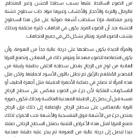
من الضوء الساقط عليها بسبب سطحا الخشن وغير المنتظم.
فالرمال والتربة والأحجار والأخشاب وغيرها مواد ذات سطوح خشنة
وغير منتظمة، فإذا سقطت أشعة ضوئية على مثل هذا السطوح
الخشنة نجد أن الضوء المرتد يكون في اتجاهات كثيرة مختلفة وبذلك
يتشتت الضوء المرتد ويتناثر بشكل كلي في جميع الاتجاهات.
والمرآة الجيدة يكون سطحها على درجة عالية جداً من النعومة، وأن
يكون امتصاصه للضوء منعدماً، ويتوفر ذلك في المعادن. وتصنع المرايا
العادية من لوح من الزجاج يغطى سطحه الخلفي بطبقة رقيقة من
القصدير المُمَلغم بالزئبق ثم تطلى باللون الأسود لحمايتها. ولكن مثل
هذه المرآة لا تصلح في صناعة الأجهزة الدقيقة مثل أجهزة الطيف أو
التلسكوبات الفلكية لأن جزءً من الضوء ينعكس على سطح الزجاج
نفسه قبل أن يصل إلى الطبقة المعدنية العاكسة وبذلك تتكون صورة
ثانوية بالانعكاس على سطح الزجاج. بالإضافة إلى ذلك فإن الزجاج
يمتص جزءً من الأشعة فوق البنفسجية والأشعة تحت الحمراء. لذلك
تصنع المرايا لمثل هذه الأغراض التقنية بصقل السطح الزجاجي صقلا
جيدا ليصل إلى درجة عالية من النعومة ثم يبخر عليه طبقة معدنية