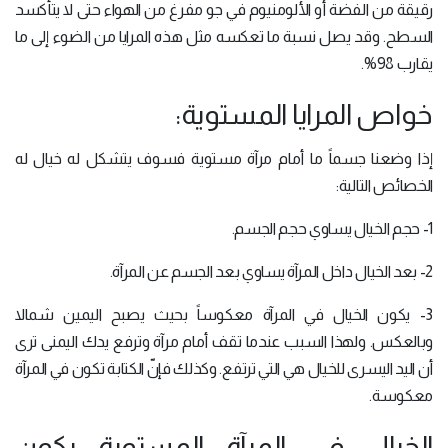
رقيقة من الفضة أو الألومنيوم في جو مفرغ من الهواء حتى لا يتأكسد
السطح. وقد يصل نسبة ما تعكسه مثل هذه المرايا من الضوء إلى ما
يقارب 98%.
خواص المرايا المستوية:
إذا وضعنا جسماً ما أمام مرآة مستوية فسوف يتشكل له خيال له
الخصائص التالية:
1- حجم الخيال يساوي حجم الجسم.
2- بعد الخيال داخل المرآة يساوي بعد الجسم عن المرآة.
3- يكون الخيال في المرآة معكوساً بحيث يصبح اليمين شمالا
وبالعكس. ولهذا السبب عندما تقف أمام مرآة وترفع يدك اليمنى ترى
أن اليد اليسرى للخيال هي التي ترتفع. وكذلك فإنّ الكتابة تكون في المرآة
معكوسة.
الخيال في المرآة المستوية يكون