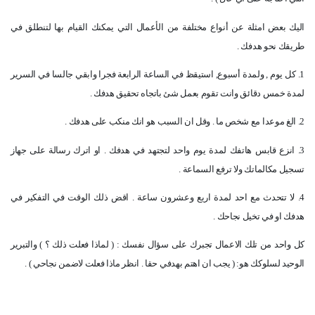
اليك بعض امثلة عن أنواع مختلفة من الأعمال التي يمكنك القيام بها لتنطلق في
طريقك نحو هدفك .
1. كل يوم , ولمدة أسبوع, استيقظ في الساعة الرابعة فجرا وابقي جالسا في السرير
لمدة خمس دقائق وانت تقوم بعمل شئ باتجاه تحقيق هدفك .
2. الغ موعدا مع شخص ما . وقل ان السبب هو انك منكب على هدفك .
3. انزع قابس هاتفك لمدة يوم واحد لتجتهد في هدفك . او اترك رسالة على جهاز
تسجيل مكالماتك ولا ترفع السماعة .
4. لا تتحدث مع احد لمدة اربع وعشرون ساعة . اقض ذلك الوقت في التفكير في
هدفك او في تخيل نجاحك .
كل واحد من تلك الاعمال تجبرك على سؤال نفسك : ( لماذا فعلت ذلك ؟ ) والتبرير
الوحيد لسلوكك هو: ( يجب ان اهتم بهدفي حقا . انظر ماذا فعلت لاضمن نجاحي ) .