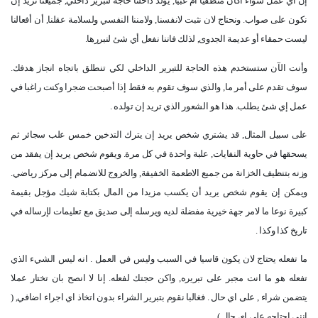
إن أي عمل سواء أكان منطقيا ام غبيا, يولد داخلنا حاجة لتبرير داخلي, جميعنا نريد إن
نكون على صواب. ونحتاج لان نثبت لانفسنا, ولامننا النفسي ولسلامة عقلنا, أن أفعالنا
ليست حمقاء أو عديمة الجدوى, لذلك فاننا نفعل أي شئ لنبررها.
وأنت الآن ستستخدم هذه الحاجة للتبرير الداخلي لكي تنطلق باتجاه انجاز هدفك.
سوف تقدم على أمر ما, والذي سوف تقوم به فقط إذا أصبحت ضجرا وكنت راغبا في
عمل إي شئ يطلب. هذا هو الشعور الذي تريد إن تولده .
على سبيل المثال, قد يشتري شخص يريد إن يترك التدخين خمس علب سجائر ثم
يسحقها في حاوية النفايات, علبة واحدة في كل مرة. ويقوم شخص يريد إن يفقد من
وزنه بتنظيف الخزانة من جميع الاطعمة الخفيفة, والخروج للانضمام إلى مركز رياضي.
ويمكن إن يقوم شخص يريد أن يكسب مزيدا من المال بكتابة شيك مؤجل بقيمة
كبيرة نوعا ما لامر جهة خيرية مفضلة لديه ويرسله إلى صديق مع تعليمات لإرساله في
تاريخ كذا وكذا .
ما تفعله يحتاج لان يكون قاسيا في السبب وليس في العمل . انه ليس الشيء الذي
تفعله هو ما انت مجبر على تبريره, واكن حجتك لفعله. إنا لا انصح بان تختار عملا
يتضمن شراء , على اي حال . فغالبا نقوم بتبرير الشراء بدون اتخاذ اي اجراء اضافي, (
انني احتاجه على اي حال ) .