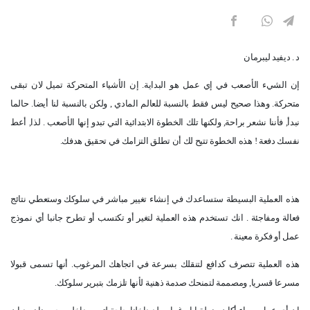
د . ديفيد ليبرمان
إن الشيء الأصعب في إي عمل هو البداية. إن الأشياء المتحركة تميل لان تبقى
متحركة. وهذا صحيح ليس فقط بالنسبة للعالم المادي , ولكن بالنسبة لنا أيضا. حالما
نبدأ, فأننا نشعر براحة, ولكنها تلك الخطوة الابتدائية التي تبدو إنها الأصعب . لذا, أعط
نفسك دفعة ! هذه الخطوة تتيح لك أن تطلق التزامك في تحقيق هدفك.
هذه العملية البسيطة ستساعدك في إنشاء تغيير مباشر في سلوكك وستعطي نتائج
فعالة ومفاجئة . انك تستخدم هذه العملية لتغير أو تكتسب أو تطرح جانبا أي نموذج
عمل أو فكرة معينة .
هذه العملية تتصرف كدافع لتنقلك بسرعة في اتجاهك المرغوب. أنها تسمى قبولا
مسرعا قسريا, ومصممة لتمنحك صدمة ذهنية لأنها تلزمك بتبرير سلوكك.