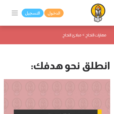
الدخول
التسجيل
>
مهارات النجاح
مبادئ النجاح
انطلق نحو هدفك: